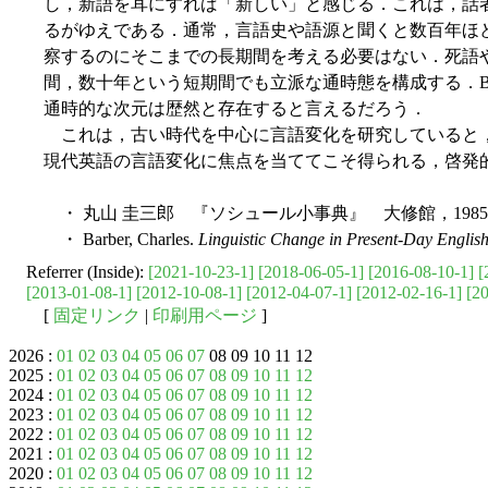
し，新語を耳にすれば「新しい」と感じる．これは，話
るがゆえである．通常，言語史や語源と聞くと数百年ほ
察するのにそこまでの長期間を考える必要はない．死語
間，数十年という短期間でも立派な通時態を構成する．Ba
通時的な次元は歴然と存在すると言えるだろう．
これは，古い時代を中心に言語変化を研究していると
現代英語の言語変化に焦点を当ててこそ得られる，啓発
・ 丸山 圭三郎 『ソシュール小事典』 大修館，198
・ Barber, Charles.
Linguistic Change in Present-Day Englis
Referrer (Inside):
[2021-10-23-1]
[2018-06-05-1]
[2016-08-10-1]
[
[2013-01-08-1]
[2012-10-08-1]
[2012-04-07-1]
[2012-02-16-1]
[2
[
固定リンク
|
印刷用ページ
]
2026 :
01
02
03
04
05
06
07
08 09 10 11 12
2025 :
01
02
03
04
05
06
07
08
09
10
11
12
2024 :
01
02
03
04
05
06
07
08
09
10
11
12
2023 :
01
02
03
04
05
06
07
08
09
10
11
12
2022 :
01
02
03
04
05
06
07
08
09
10
11
12
2021 :
01
02
03
04
05
06
07
08
09
10
11
12
2020 :
01
02
03
04
05
06
07
08
09
10
11
12