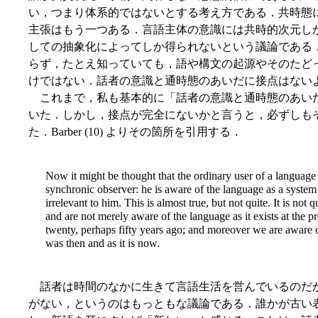
い，つまり体系的ではないとする考え方である．共時態
主張はもう一つある．言語主体の意識には共時的次元し
しての抽象化によってしか得られないという議論である
らず，たとえ知っていても，語や構文の起源やそのたど
けではない．話者の意識と通時態のあいだに接点はない
これまで，私も基本的に「話者の意識と通時態のあい
いた．しかし，接点が完全にないかと言うと，必ずしも
た．Barber (10) よりその箇所を引用する．
Now it might be thought that the ordinary user of a language i
synchronic observer: he is aware of the language as a system 
irrelevant to him. This is almost true, but not quite. It is not
and are not merely aware of the language as it exists at the pr
twenty, perhaps fifty years ago; and moreover we are aware o
was then and as it is now.
話者は時間のなかに生きて言語生活を営んでいるのだ
がない，というのはもっともな議論である．誰かが古い