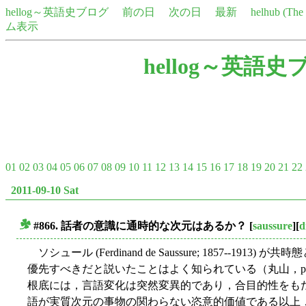
hellog～英語史ブログ
前の日
次の日
最新
helhub (Th
ム表示
hellog～英語史
01
02
03
04
05
06
07
08
09
10
11
12
13
14
15
16
17
18
19
20
21
22
2011-09-10 Sat
#866. 話者の意識に通時的な次元はあるか？
[
saussure
][
d
■
ソシュール (Ferdinand de Saussure; 1857--1
優先すべきだと説いたことはよく知られている（丸山，pp.
根底には，言語変化は突然変異的であり，合目的性をも
語が実質次元の事物の関わらない恣意的価値である以上