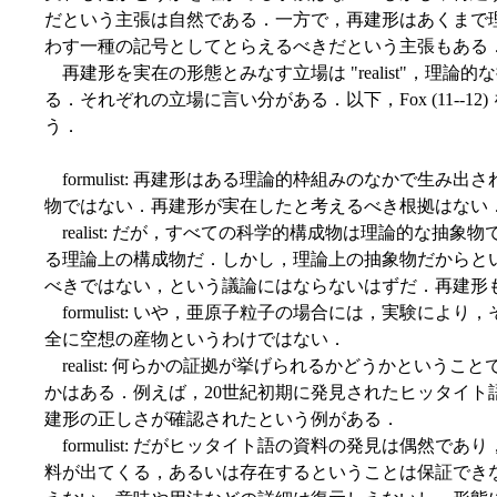
だという主張は自然である．一方で，再建形はあくまで
わす一種の記号としてとらえるべきだという主張もある
再建形を実在の形態とみなす立場は "realist"，理論的な抽象
る．それぞれの立場に言い分がある．以下，Fox (11--1
う．
formulist: 再建形はある理論的枠組みのなかで生
物ではない．再建形が実在したと考えるべき根拠はない
realist: だが，すべての科学的構成物は理論的な抽
る理論上の構成物だ．しかし，理論上の抽象物だからと
べきではない，という議論にはならないはずだ．再建形
formulist: いや，亜原子粒子の場合には，実験に
全に空想の産物というわけではない．
realist: 何らかの証拠が挙げられるかどうかという
かはある．例えば，20世紀初期に発見されたヒッタイト語
建形の正しさが確認されたという例がある．
formulist: だがヒッタイト語の資料の発見は偶然
料が出てくる，あるいは存在するということは保証でき