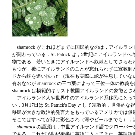
shamrock がこれほどまでに国民的なのは，アイルランドの守護聖人 S
が関わっている．St. Patrick は，5世紀にアイルラ
物である．若いときにアイルランドへ奴隷としてさらわ
もつが，後にアイルランドのことが忘れられずに宣教師
ドから蛇を追い払った（現在も実際に蛇が生息していな
有名なのが shamrock の三つ葉によって三位一体の教
shamrock は模範的キリスト教国アイルランドの象徴と
アイルランド人や世界中のアイルランド系移民にとって St.
い．3月17日は St. Patrick's Day として宗教的
移民が大きな政治的発言力をもっているアメリカでは仮
そこではすべてが緑に彩色され（河やビールまでも），当然 s
shamrock
の語源は，中世アイルランド語でクローバー
である．これが16世紀後半に英語に入ってきた．英語語