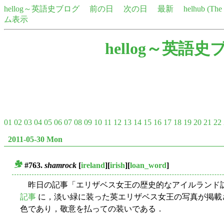
hellog～英語史ブログ
前の日
次の日
最新
helhub (Th
ム表示
hellog～英語史
01
02
03
04
05
06
07
08
09
10
11
12
13
14
15
16
17
18
19
20
21
22
2011-05-30 Mon
#763.
shamrock
[
ireland
][
irish
][
loan_word
]
■
昨日の記事「エリザベス女王の歴史的なアイルランド訪
記事
に，淡い緑に装った英エリザベス女王の写真が掲載
色であり，敬意を払っての装いである．