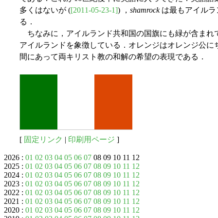
多くはないが (
[2011-05-23-1]
) ，
shamrock
は最もアイルラ
る．
ちなみに，アイルランド共和国の国旗にも緑が含まれ
アイルランドを象徴している．オレンジはオレンジ公に
間にあって両キリスト教の和解の希望の表現である．
[
固定リンク
|
印刷用ページ
]
2026 :
01
02
03
04
05
06
07
08 09 10 11 12
2025 :
01
02
03
04
05
06
07
08
09
10
11
12
2024 :
01
02
03
04
05
06
07
08
09
10
11
12
2023 :
01
02
03
04
05
06
07
08
09
10
11
12
2022 :
01
02
03
04
05
06
07
08
09
10
11
12
2021 :
01
02
03
04
05
06
07
08
09
10
11
12
2020 :
01
02
03
04
05
06
07
08
09
10
11
12