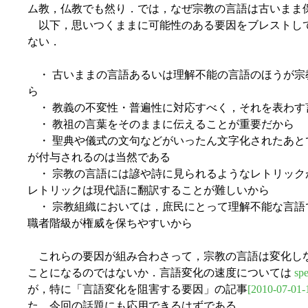
ム教，仏教でも然り．では，なぜ宗教の言語は古いまま
以下，思いつくままに可能性のある要因をブレストし
ない．
・ 古いままの言語あるいは理解不能の言語のほうが宗
ら
・ 教義の不変性・普遍性に対応すべく，それを表わす
・ 教祖の言葉をそのままに伝えることが重要だから
・ 聖典や儀式の文句などがいったん文字化されたあと
が付与されるのは当然である
・ 宗教の言語には諺や詩に見られるようなレトリック
レトリックは現代語に翻訳することが難しいから
・ 宗教組織においては，庶民にとって理解不能な言語
職者階級が権威を保ちやすいから
これらの要因が組み合わさって，宗教の言語は変化し
ことになるのではないか．言語変化の速度については
sp
が，特に「言語変化を阻害する要因」の記事
[2010-07-01-
た．今回の話題にも応用できるはずである．