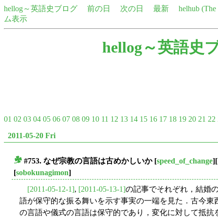
hellog～英語史ブログ
前の日
次の日
最新
helhub (Th
ム表示
hellog～英語史
01
02
03
04
05
06
07
08
09
10
11
12
13
14
15
16
17
18
19
20
21
22
2011-05-20 Fri
#753. なぜ宗教の言語は古めかしいか
[
speed_of_change
][
■
[
sobokunagimon
]
[2011-05-12-1]
,
[2011-05-13-1]
の記事でそれぞれ，結婚
語が保守的な振る舞いを示す事実の一端を見た．古今東
の言語や儀式の言語は保守的であり，変化に対して抵抗