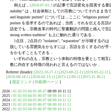
例えば，
[2010-07-01-1]
の記事で言語変化を阻害する要因の3点目と
stability" は，社会体制としての宗教についてそのまま当てはまるだ
and linguistic purism" については，ここに "religio
purism を追求するのであれば，当然，それを伝える言語の
語史でも，宗教改革の時代に聖書翻訳の問題と絡んで言語的 p
strong written tradition" も上に触れた通りである．
1点目，2点目の "isolation", "separation" 
脱している雰囲気をかもすには，言語を古くするのが手
をかもすこともできる．
いずれの点も，宗教という体制の特徴を要として相互
教に内在する特徴の現われと言えるのではないか．
Referrer (Inside):
[2023-10-27-1]
[2023-08-22-1]
[2019-05-22-1]
[
[2016-08-18-1]
[2016-02-15-1]
[2015-12-09-1]
[2015-11-30-1]
[
固定リンク
|
印刷用ページ
]
2026 :
01
02
03
04
05
06
07
08 09 10 11 12
2025 :
01
02
03
04
05
06
07
08
09
10
11
12
2024 :
01
02
03
04
05
06
07
08
09
10
11
12
2023 :
01
02
03
04
05
06
07
08
09
10
11
12
2022 :
01
02
03
04
05
06
07
08
09
10
11
12