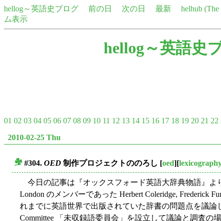
hellog～英語史ブログ
前の日
次の日
最新
helhub (Th
ム表示
hellog～英語史
01
02
03
04
05
06
07
08
09
10
11
12
13
14
15
16
17
18
19
20
21
22
2010-02-25 Thu
#304.
OED
制作プロジェクトののろし
[
oed
][
lexicograph
■
今日の記事は『オックスフォード英語大辞典物語』より．1857年6月，T
London のメンバーであった Herbert Coleridge, Frederick Fur
れまでに英語世界で出版されていた辞書の問題点を議論した．彼らは
Committee 「未収録語委員会」を設立して議論と調査の場