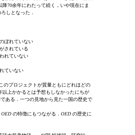
が，以降70余年にわたって続く，いや現在にま
のろしとなった．
かのぼれていない
のがされている
払われていない
まれていない
ちもこのプロジェクトが質量ともにどれほどの
年以上かかるとは予想もしなかったにちが
である．一つの見地から見た一国の歴史で
い
OED
の特徴にもつながる．
OED
の歴史に