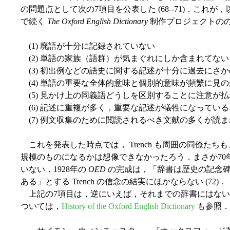
の問題点として次の7項目を公表した (68--71)．これ
で続く
The Oxford English Dictionary
制作プロジェクトの
(1) 廃語が十分に記録されていない
(2) 単語の家族（語群）が気まぐれにしか含まれてない
(3) 初出例などの語史に関する記述が十分に過去にさ
(4) 単語の重要な全体的意味と個別的意味が頻繁に見
(5) 見かけ上の同義語どうしを区別することに注意が
(6) 記述に重複が多く，重要な記述が犠牲になっている
(7) 例文収集のために閲読されるべき文献の多くが読
これを発表した時点では， Trench も周囲の同僚た
規模のものになるかは想像できなかったろう．まさか70
いない．1928年の
OED
の完成は，「辞書は歴史の記念碑
ある」とする Trench の信念の結実にほかならない (72)．
上記の7項目は，逆にいえば，それまでの辞書にはな
ついては，
History of the Oxford English Dictionary
も参照．