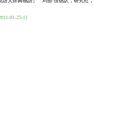
語大辞典物語』 刈部 恒徳訳，研究社，
2011-01-25-1]