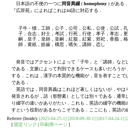
日本語の不便の一つに
同音異綴
(
homophony
) があ
『広辞苑』によればこれは44語に対応する．
子牛・犢，工師，公子，公司，公私，公使，公試，孔
子，合志，好士，考試，行死，行使，孝子，孝志，更
嗣，皇子，皇師，皇嗣，紅脂，紅紫，郊祀，香脂，格
師，黄紙，皓歯，構思，嚆矢，講師，恋し
発音ではアクセントによって「子牛」と「講師」など
である．文脈によって判別できるケースも多いだろうが
する．これは，漢字の本質的な機能が，音を表すことで
である．
英語では，同音異義はこれほど著しくはないが，やは
発音されるが，語（形態素）としては別々である．通常
り綴字の違いがありがたい．これも，英語の綴字の機能
すという役割があるからこそである．ここにも，英語の
Referrer (Inside):
[2025-04-25-1]
[2018-09-30-1]
[2017-04-24-1]
[
[
固定リンク
|
印刷用ページ
]