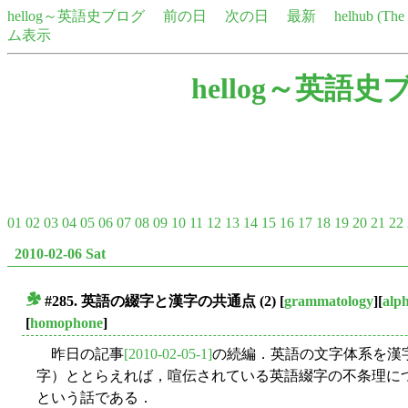
hellog～英語史ブログ
前の日
次の日
最新
helhub (Th
ム表示
hellog～英語史
01
02
03
04
05
06
07
08
09
10
11
12
13
14
15
16
17
18
19
20
21
22
2010-02-06 Sat
#285. 英語の綴字と漢字の共通点 (2)
[
grammatology
][
alp
■
[
homophone
]
昨日の記事
[2010-02-05-1]
の続編．英語の文字体系を漢
字）ととらえれば，喧伝されている英語綴字の不条理に
という話である．