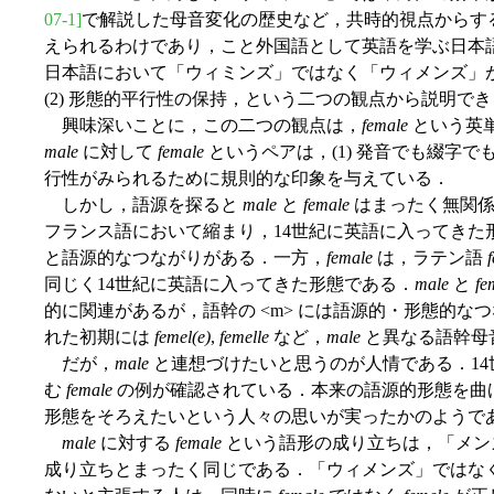
07-1]
で解説した母音変化の歴史など，共時的視点からす
えられるわけであり，こと外国語として英語を学ぶ日本
日本語において「ウィミンズ」ではなく「ウィメンズ」が採
(2) 形態的平行性の保持，という二つの観点から説明で
興味深いことに，この二つの観点は，
female
という英
male
に対して
female
というペアは，(1) 発音でも綴字でも
行性がみられるために規則的な印象を与えている．
しかし，語源を探ると
male
と
female
はまったく無関係
フランス語において縮まり，14世紀に英語に入ってきた
と語源的なつながりがある．一方，
female
は，ラテン語
同じく14世紀に英語に入ってきた形態である．
male
と
fe
的に関連があるが，語幹の <m> には語源的・形態的な
れた初期には
femel(e)
,
femelle
など，
male
と異なる語幹母
だが，
male
と連想づけたいと思うのが人情である．14
む
female
の例が確認されている．本来の語源的形態を曲
形態をそろえたいという人々の思いが実ったかのようで
male
に対する
female
という語形の成り立ちは，「メン
成り立ちとまったく同じである．「ウィメンズ」ではな