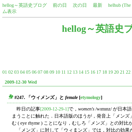
hellog～英語史ブログ
前の日
次の日
最新
helhub (Th
ム表示
hellog～英語史
01
02
03
04
05
06
07
08
09
10
11
12
13
14
15
16
17
18
19
20
21
22
2009-12-30 Wed
#247. 「ウィメンズ」と
female
[
etymology
]
■
昨日の記事
[2009-12-29-1]
で，
women's
/wɪmɪnz/ 
まうことに触れた．日本語版のほうが，発音上「メンズ
む ( eye rhyme ) ことになり，むしろ「メンズ」と
「メンズ」に対して「ウィ
ミ
ンズ」では，対比の効果