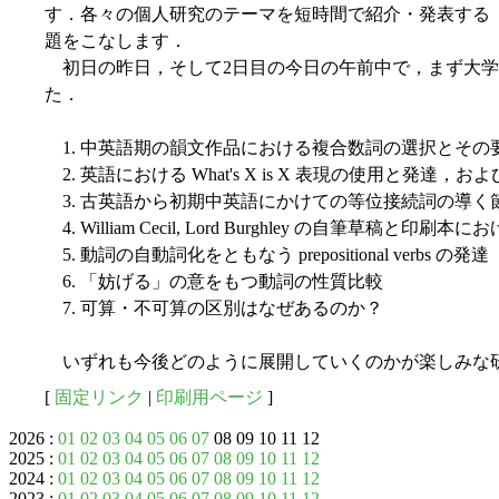
す．各々の個人研究のテーマを短時間で紹介・発表する
題をこなします．
初日の昨日，そして2日目の今日の午前中で，まず大学
た．
1. 中英語期の韻文作品における複合数詞の選択とその
2. 英語における What's X is X 表現の使用と発達，
3. 古英語から初期中英語にかけての等位接続詞の導く
4. William Cecil, Lord Burghley の自筆草稿と
5. 動詞の自動詞化をともなう prepositional verbs の発達
6. 「妨げる」の意をもつ動詞の性質比較
7. 可算・不可算の区別はなぜあるのか？
いずれも今後どのように展開していくのかが楽しみな
[
固定リンク
|
印刷用ページ
]
2026 :
01
02
03
04
05
06
07
08 09 10 11 12
2025 :
01
02
03
04
05
06
07
08
09
10
11
12
2024 :
01
02
03
04
05
06
07
08
09
10
11
12
2023 :
01
02
03
04
05
06
07
08
09
10
11
12