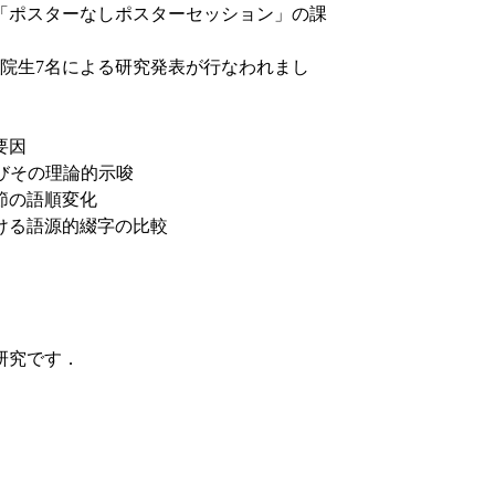
「ポスターなしポスターセッション」の課
院生7名による研究発表が行なわれまし
要因
およびその理論的示唆
節の語順変化
印刷本における語源的綴字の比較
研究です．