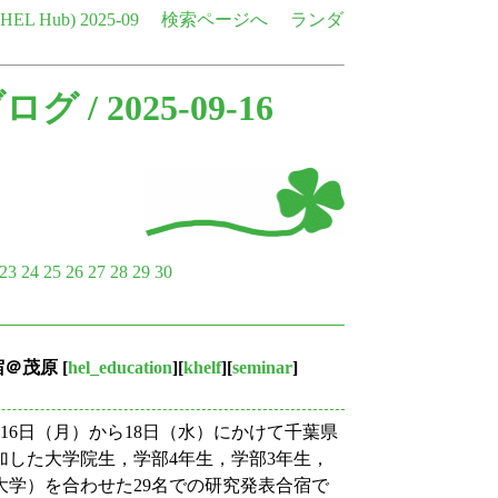
e HEL Hub)
2025-09
検索ページへ
ランダ
ブログ
/ 2025-09-16
23
24
25
26
27
28
29
30
合宿＠茂原
[
hel_education
][
khelf
][
seminar
]
16日（月）から18日（水）にかけて千葉県
加した大学院生，学部4年生，学部3年生，
大学）を合わせた29名での研究発表合宿で