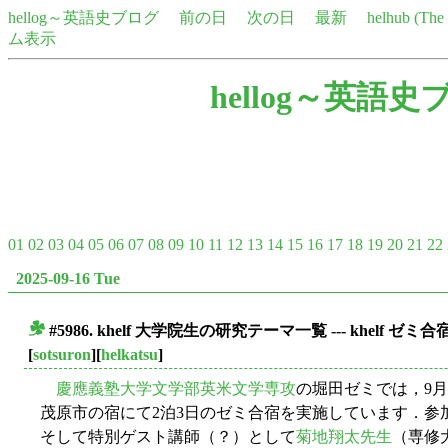
hellog～英語史ブログ
前の日
次の日
最新
helhub (Th
ム表示
hellog～英語史
01
02
03
04
05
06
07
08
09
10
11
12
13
14
15
16
17
18
19
20
21
22
2025-09-16 Tue
#5986. khelf 大学院生の研究テーマ一覧 --- khelf ゼミ
■
[
sotsuron
][
helkatsu
]
慶應義塾大学文学部英米文学専攻
の堀田ゼミでは，9月
茂原市の宿にて2泊3日のゼミ合宿を実施しています．参
そして特別ゲスト講師（？）として
菊地翔太先生
（専修