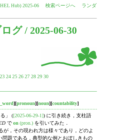
e HEL Hub)
2025-06
検索ページへ
ランダ
ブログ
/ 2025-06-30
23
24
25
26
27
28
29
30
p_word
][
pronoun
][
noun
][
countability
]
る」 (
[2025-06-29-1]
) に引き続き，支柱語
ED
で
on
(pron.)
を引いてみた．
するが，その現われ方は様々であり，どのよ
い問題である．典型的な例とおぼしきもの