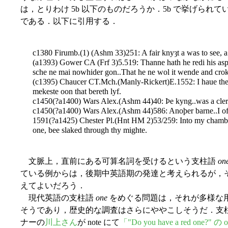
は，とりわけ 5b 以下のものだろうか．5b で挙げら
である．以下に引用する．
c1380 Firumb.(1) (Ashm 33)251: A fair knyȝt a was to see, a 
(a1393) Gower CA (Frf 3)5.519: Thanne hath he redi his asp
sche ne mai nowhider gon..That he ne wol it wende and crok
(c1395) Chaucer CT.Mch.(Manly-Rickert)E.1552: I haue the 
mekeste oon that bereth lyf.
c1450(?a1400) Wars Alex.(Ashm 44)40: Þe kyng..was a clerke
c1450(?a1400) Wars Alex.(Ashm 44)586: Anoþer barne..I of
1591(?a1425) Chester Pl.(Hnt HM 2)53/259: Into my chamber 
one, bee slaked through thy mighte.
文脈上，直前にある可算名詞を受けるという支柱語
on
ている例からは，後期中英語期の発達と考えられるが，
えてよいだろう．
現代英語の支柱語
one
をめぐる問題は，それが多様な
そうであり，歴史的な調査はさらにややこしそうだ．支
ナーの
川上さん
が note にて
「"Do you have a red 