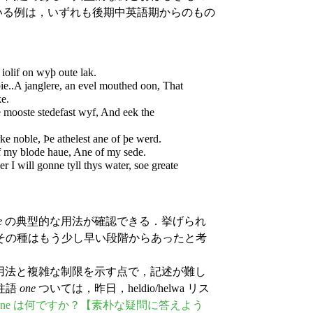
れている例は，いずれも後期中英語期からのもの
iolif on wyþ oute lak.
ie..A janglere, an evel mouthed oon, That
e.
mooste stedefast wyf, And eek the
 noble, Þe athelest ane of þe werd.
 my blode haue, Ane of my sede.
I will gonne tyll thys water, soe greate
e
の典型的な用法が確認できる．挙げられ
その種はもう少し早い段階からあったと考
用法と複雑な制限を示す点で，記述が難し
柱語
one
ついては，昨日，heldio/helwa リス
one?" の one は何ですか？【素朴な疑問に答えよう