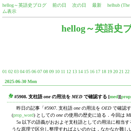
hellog～英語史ブログ
前の日
次の日
最新
helhub (Th
ム表示
hellog～英語史
01
02
03
04
05
06
07
08
09
10
11
12
13
14
15
16
17
18
19
20
21
22
2025-06-30 Mon
#5908. 支柱語
one
の用法を
MED
で確認する
[
med
][
pro
■
昨日の記事「#5907. 支柱語
one
の用法を
OED
で確認す
(
prop_word
) としての
one
の使用の歴史に迫る．今回は
M
5a 以下の語義がおおよそ支柱語としての用法に相当
うな原理で区分し整理すればよいのかは，なかなか難し