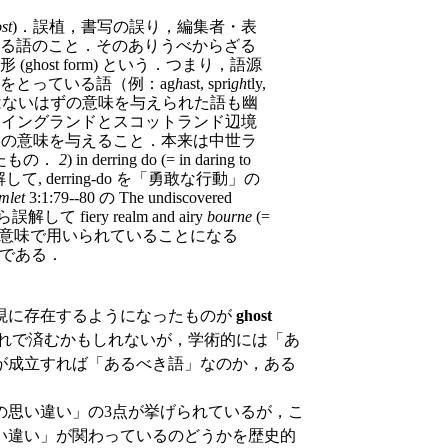
st
)．誤植，書写の誤り，編集者・表
る語のこと．そのありうべからざる
ost form) という．つまり，語源
をとっている語（例：ag
h
ast, spri
gh
tly,
来はないはずの意味を与えられた語も幽
cre' のことを「（イングランドとスコットランド辺境
el の意味を与えること．本来は中世ラ
生じたもの．
2
) in derring do (= in daring to
誤解して, derring-do を「勇敢な行動」の
mlet
3:1:79--80 の The undiscovered
ns から誤解して fiery realm and airy
bourne
(=
来なかった意味で用いられていることになる
一種である．
現に存在するようになったものが
ghost
れで済むかもしれないが，学術的には「あ
が成立すれば「あるべき語」なのか，ある
思い違い」の3点が挙げられているが，こ
い違い」が関わっているのどうかを歴史的