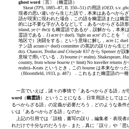
ghost word
〔言〕（幽霊語）
Skeat (
TPS
, 1885--87, II. 350--51) の用語 (
OED
, s.v.
gho
現者の思い違いから生じた語で，本来はあるべからざ
語が現実に現われた場合，この語を幽霊語または幽霊形 (gh
的には不要な字が入るなどして，あるべからざる語形
i
s
land,
ye
(=
the
)) も幽霊語であるが，誤解から，本
霊語である．
1
) acre (= duel). 'fight an a
地区で）決闘をする」という意味に解し，acre に du
テン語 acram (= duel) committre の英訳の誤りから
do). Chaucer,
Troilus and Criseyde
837 から Spenser が
意味で用いている．
3
) bourne (= realm). Shakespeare,
Ha
country, from whose
bourne
(= limit) No traveller retur
realm)--Keats というとき，この bourne は本
（Bloomfield, 1933, p. 487）．これもまた幽霊語の
一言でいえば，諸々の事情で「あるべからざる語」が
word
（
幽霊語
）ということになる．日常用語としてはこ
るべからざる語」の定義が必要だろう．どのような条件
いは「あるべからざる語」なのか．
上記の引用では「誤植，書写の誤り，編集者・表現者の
れだけで十分なのだろうか．また，真に「誤り」や「思