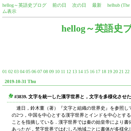
hellog～英語史ブログ
前の日
次の日
最新
helhub (Th
ム表示
hellog～英語史
01
02
03
04
05
06
07
08
09
10
11
12
13
14
15
16
17
18
19
20
21
22
2019-10-31 Thu
#3839. 文字を統一した漢字世界と，文字を多様化させ
■
連日，鈴木董（著）『文字と組織の世界史』を参照している
の2つ，中国を中心とする漢字世界とインドを中心とす
ことを指摘している．漢字世界では秦の始皇帝により書
あったが，梵字世界ではむしろ地域ごとに書体が多様化