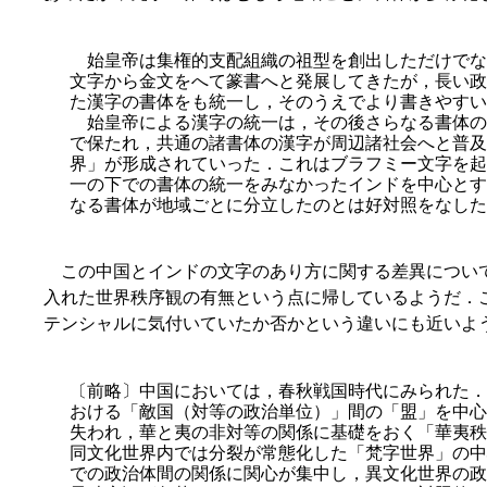
始皇帝は集権的支配組織の祖型を創出しただけでな
文字から金文をへて篆書へと発展してきたが，長い政
た漢字の書体をも統一し，そのうえでより書きやすい
始皇帝による漢字の統一は，その後さらなる書体の
で保たれ，共通の諸書体の漢字が周辺諸社会へと普及
界」が形成されていった．これはブラフミー文字を起
一の下での書体の統一をみなかったインドを中心とす
なる書体が地域ごとに分立したのとは好対照をなした
この中国とインドの文字のあり方に関する差異について，鈴木
入れた世界秩序観の有無という点に帰しているようだ．
テンシャルに気付いていたか否かという違いにも近いよ
〔前略〕中国においては，春秋戦国時代にみられた．
おける「敵国（対等の政治単位）」間の「盟」を中心
失われ，華と夷の非対等の関係に基礎をおく「華夷
秩
同文化世界内では分裂が常態化した「梵字世界」の中
での政治体間の関係に関心が集中し，異文化世界の政