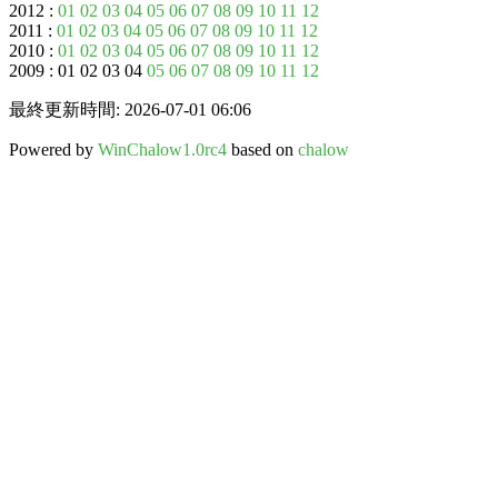
2012 :
01
02
03
04
05
06
07
08
09
10
11
12
2011 :
01
02
03
04
05
06
07
08
09
10
11
12
2010 :
01
02
03
04
05
06
07
08
09
10
11
12
2009 : 01 02 03 04
05
06
07
08
09
10
11
12
最終更新時間: 2026-07-01 06:06
Powered by
WinChalow1.0rc4
based on
chalow