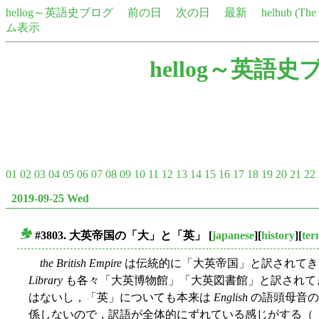
hellog～英語史ブログ
前の日
次の日
最新
helhub (Th
ム表示
hellog～英語史
01
02
03
04
05
06
07
08
09
10
11
12
13
14
15
16
17
18
19
20
21
22
2019-09-25 Wed
#3803. 大英帝国の「大」と「英」
[
japanese
][
history
][
ter
■
the British Empire
は伝統的に「大英帝国」と訳されて
Library
も各々「大英博物館」「大英図書館」と訳されて
はないし，「英」についても本来は
English
の語頭母音の
係しないので，訳語が全体的にずれている感じがする（「#1