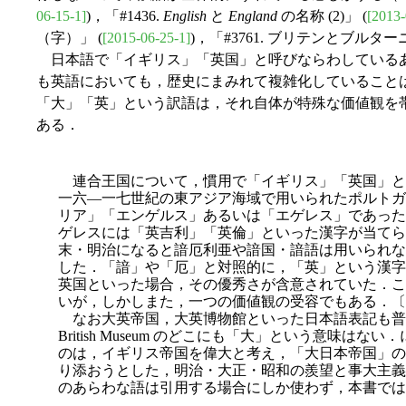
06-15-1]
)，「#1436.
English
と
England
の名称 (2)」 (
[2013-
（字）」 (
[2015-06-25-1]
)，「#3761. ブリテンとブルター
日本語で「イギリス」「英国」と呼びならわしている
も英語においても，歴史にまみれて複雑化していること
「大」「英」という訳語は，それ自体が特殊な価値観を帯びて
ある．
連合王国について，慣用で「イギリス」「英国」と
一六―一七世紀の東アジア海域で用いられたポルトガ
リア」「エンゲルス」あるいは「エゲレス」であった
ゲレスには「英吉利」「英倫」といった漢字が当てら
末・明治になると諳厄利亜や諳国・諳語は用いられな
した．「諳」や「厄」と対照的に，「英」という漢字
英国といった場合，その優秀さ
が含意されていた．こ
いが，しかしまた，一つの価値観の受容でもある．〔
なお大英帝国，大英博物館といった日本語表記も普及しているが
British Museum のどこにも「大」という意味
のは，イギリス帝国を偉大と考え，「大日本帝国」の
り添おうとした，明治・大正・昭和の羨望と事大主義
のあらわな語は引用する場合にしか使わず，本書では