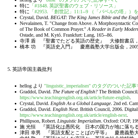
特に
「#1848. 英訳聖書のウェブ・リソース」
特に
「#2953. 「創世記」11:1--9 （「バベルの
Crystal, David.
BEGAT: The King James Bible and the Engl
Nevalainen, T. "Change from Above. A Morphosyntactic Co
of The Book of Common Prayer."
A Reader in Early Moder
Ostade, and M. Kytó. Frankfurt: Lang, 165--86.
寺澤 盾 『聖書でたどる英語の歴史』 大修館書店，2
橋本 功 『英語史入門』 慶應義塾大学出版会，2005年
5. 英語帝国主義批判
hellog より
"linguistic_imperialism" のタグのついた
Graddol, David.
The Future of English?
The British Council,
https://www.teachingenglish.org.uk/article/future-english
.
Crystal, David.
English As a Global Language
. 2nd ed. Ca
Graddol, David.
English Next
. British Council, 2006. Digital
https://www.teachingenglish.org.uk/article/english-next
.
Phillipson, Robert.
Linguistic Imperialism
. Oxford: OUP, 19
施 光恒 『英語化は愚民化 日本の国力が地に落ちる
津田 幸男 『英語支配とことばの平等』 慶應義塾大