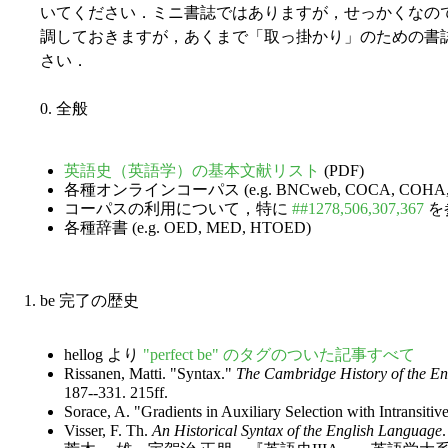
いてください．ミニ書誌ではありますが，せっかくなの
調しておきますが，あくまで「取っ掛かり」のための書
さい．
0. 全般
英語史（英語学）の基本文献リスト
(PDF)
各種オンラインコーパス (e.g. BNCweb, COCA, COHA, E
コーパスの利用について，特に
##1278,506,307,367
を
各種辞書 (e.g. OED, MED, HTOED)
1. be 完了の歴史
hellog より
"perfect be" のタグのついた記事すべて
Rissanen, Matti. "Syntax."
The Cambridge History of the E
187--331. 215ff.
Sorace, A. "Gradients in Auxiliary Selection with Intransitiv
Visser, F. Th.
An Historical Syntax of the English Language