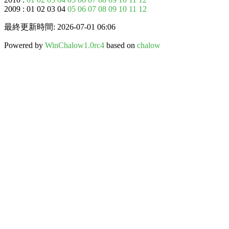
2009 : 01 02 03 04
05
06
07
08
09
10
11
12
最終更新時間: 2026-07-01 06:06
Powered by
WinChalow1.0rc4
based on
chalow