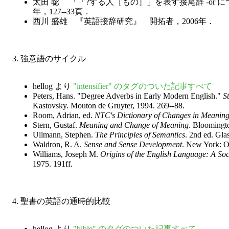
太田 聡 「「?する人［もの］」を表す接尾辞 -or に
年，127--33頁．
西川 盛雄 『英語接辞研究』 開拓者，2006年．
3. 強意語のサイクル
hellog より
"intensifier" のタグのついた記事すべて
Peters, Hans. "Degree Adverbs in Early Modern English."
S
Kastovsky. Mouton de Gruyter, 1994. 269--88.
Room, Adrian, ed.
NTC's Dictionary of Changes in Meanin
Stern, Gustaf.
Meaning and Change of Meaning
. Bloomingt
Ullmann, Stephen.
The Principles of Semantics
. 2nd ed. Gla
Waldron, R. A.
Sense and Sense Development
. New York: 
Williams, Joseph M.
Origins of the English Language: A Soc
1975. 191ff.
4. 聖書の英語の通時的比較
hellog より
"bible" のタグのついた記事すべて