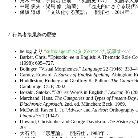
荒木 一雄，宇賀治 正朋 『英語史IIIA』 英語学大系
中尾 俊夫・児馬 修（編著） 『歴史的にさぐる現代の
保坂 道雄 『文法化する英語』 開拓社，2014年．
2. 行為者接尾辞の歴史
hellog より
"suffix agent" のタグのついた記事すべて
Barker, Chris. "Episodic -ee in English: A Thematic Role 
(1998): 695--727.
Bolinger. "Visual Morphemes."
Language
22 (1946): 333--4
Carney, Edward.
A Survey of English Spelling
. Abingdon: R
Huddleston, Rodney and Geoffrey K. Pullum.
The Cambridg
Cambridge: CUP, 2002.
Isozaki, Satoko. "520 -
ee
Words in English."
Lexicon
36 (200
Marchand, Hans.
The Categories and Types of Present-Day
Diachronic Approach
. 2nd. ed. München: Beck, 1969.
McDavid, Raven I., Jr. "
Adviser
and
Advisor
: Orthography a
Linguistics
1 (1942).
Upward, Christopher and George Davidson.
The History of 
2011.
大石 強 『形態論』 開拓社，1988年．