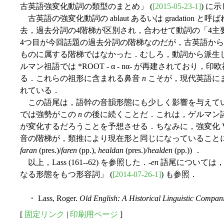
古英語強変化動詞の類型のまとめ」 (
[2015-05-23-1]
) に
古英語の強変化動詞の ablaut あるいは gradation
去，過去分詞の4階梯が区別され，合わせて動詞の「4主要形」 (fou
4つ目が今回話題の過去分詞の階梯なのだが，古英語か
ものに属する階梯ではなかった．むしろ，動詞から派生
ルマン祖語では *ROOT - α - nα- が再建されており，印欧祖
る．これらの祖形に含まれる鼻音
n
こそが，現代英語にま
れている．
この語尾は，語幹の音韻形態にも少しく影響を与えて
では強勢がこの
n
の後に続くことだ．これは，ゲルマン諸語では
が変化するだろうことを予想させる．ちなみに，強変化 V, 
音の階梯が，類推により現在形と同じになっていることにも
faran
(pres.)/
faren
(pp.),
healdan
(pres.)/
healden
(pp.)) ．
以上，Lass (161--62) を参照した．-
en
語尾については，関
なる形態をもつ形容詞」 (
[2014-07-26-1]
) も参照．
・ Lass, Roger.
Old English: A Historical Linguistic Compan
[
固定リンク
|
印刷用ページ
]