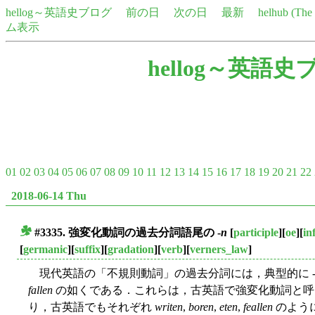
hellog～英語史ブログ
前の日
次の日
最新
helhub (Th
ム表示
hellog～英語史
01
02
03
04
05
06
07
08
09
10
11
12
13
14
15
16
17
18
19
20
21
22
2018-06-14 Thu
#3335. 強変化動詞の過去分詞語尾の -
n
[
participle
][
oe
][
in
■
[
germanic
][
suffix
][
gradation
][
verb
][
verners_law
]
現代英語の「不規則動詞」の過去分詞には，典型的に 
fallen
の如くである．これらは，古英語で強変化動詞と呼
り，古英語でもそれぞれ
writen
,
boren
,
eten
,
feallen
のように