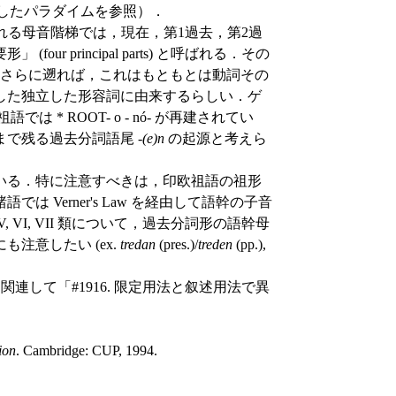
示したパラダイムを参照）．
 と呼ばれる母音階梯では，現在，第1過去，第2過
r principal parts) と呼ばれる．その
らさらに遡れば，これはもともとは動詞その
した独立した形容詞に由来するらしい．ゲ
語では * ROOT- o - nó- が再建されてい
で残る過去分詞語尾 -
(e)n
の起源と考えら
いる．特に注意すべきは，印欧祖語の祖形
 Verner's Law を経由して語幹の子音
VI, VII 類について，過去分詞形の語幹母
注意したい (ex.
tredan
(pres.)/
treden
(pp.),
連して「#1916. 限定用法と叙述用法で異
ion
. Cambridge: CUP, 1994.