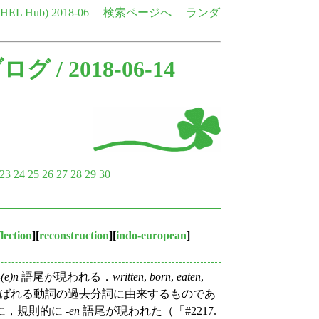
e HEL Hub)
2018-06
検索ページへ
ランダ
ブログ
/ 2018-06-14
23
24
25
26
27
28
29
30
flection
][
reconstruction
][
indo-european
]
-
(e)n
語尾が現われる．
written
,
born
,
eaten
,
ばれる動詞の過去分詞に由来するものであ
，規則的に -
en
語尾が現われた（「#2217.