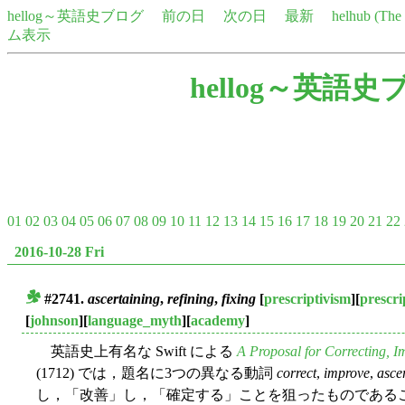
hellog～英語史ブログ
前の日
次の日
最新
helhub (Th
ム表示
hellog～英語史
01
02
03
04
05
06
07
08
09
10
11
12
13
14
15
16
17
18
19
20
21
22
2016-10-28 Fri
#2741.
ascertaining
,
refining
,
fixing
[
prescriptivism
][
prescr
■
[
johnson
][
language_myth
][
academy
]
英語史上有名な Swift による
A Proposal for Correcting, I
(1712) では，題名に3つの異なる動詞
correct
,
improve
,
asce
し，「改善」し，「確定する」ことを狙ったものである