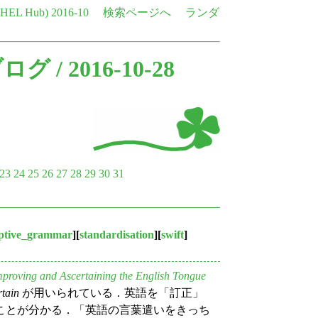
e HEL Hub)
2016-10
検索ページへ
ランダ
ブログ
/ 2016-10-28
23
24
25
26
27
28
29
30
31
iptive_grammar
][
standardisation
][
swift
]
mproving and Ascertaining the English Tongue
rtain
が用いられている．英語を「訂正」
ことが分かる．「英語の言葉遣いをきっち