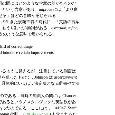
詞の間にはどのような含意の差があるのだ
」という含意があり，
improve
には「より良
せる」ほどの意味が感じられる．
t の生きた規範主義の時代に，「英語の言葉
もう1揃いの3動詞がある．
ascertain
,
refine
,
それぞれは次のような意味で用いられる．
dard of correct usage"
 and introduce certain improvements"
いるように見えるが，注目している側面は
ったもので，Johnson は
ascertainment
rd" と定義づけている．具体的にいえば，決定版となる辞書や文法
ある．当時の知識人の間には Chaucer
であるというノスタルジックな英語観があ
である．ここには，「#1947. Swift
lipping 批判」 (
[2014-08-27-1]
) も含まれるだ