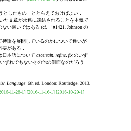
うとしたもの，ととらえておけばよい．
の書いた文章が永遠に凍結されることを本気で
ある (cf. 「#1421. Johnson の
て持論を展開しているのかについて違いが
必要がある．
は日本語について
ascertain
,
refine
,
fix
のいず
のいずれでもないその他の側面なのだろう
glish Language
. 6th ed. London: Routledge, 2013.
2016-11-28-1]
[2016-11-16-1]
[2016-10-29-1]