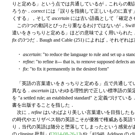
りと定める」という点では共通しているが，これらの動
ろうか．
correct
には「誤りを指摘して正しいものに直す
くする」，そして
ascertain
には古い語義として「確定さ
この3つの動詞とぴったり重なるわけではないが，Swif
遣いをきっちりと定める」ほどの意味でよく用いられた，
fix
の3つだ．Baugh and Cable (251) によれば，
・
ascertain
: "to reduce the language to rule and set up a stan
・
refine
: "to refine it--- that is, to remove supposed defects
・
fix
: "to fix it permanently in the desired form"
「英語の言葉遣いをきっちりと定める」点で共通して
異なる．
ascertain
はいわゆる理性的で正しい標準語の策定を狙
を "a settled rule; an established standa
書を出版することを指した．
次に，
refine
はいわばより美しい言葉遣いを目指したもので
の時代やエリザベス朝の英語こそが優雅で権威ある英語
り，当代の英語は随分と堕落してしまったという感覚があったの
の clipping 批判」(
[2014-08-26-1]
) や「#1948. Addison の c