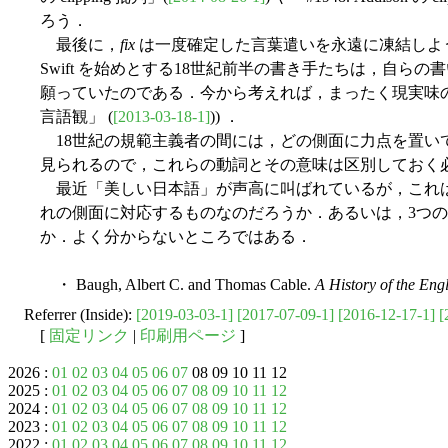
ろう．
最後に，
fix
は一度確定した言葉遣いを永遠に凍結しよ
Swift を始めとする18世紀前半の書き手たちは，自ら
願っていたのである．今から考えれば，まったく現実味のない願いでは
言語観」 (
[2013-03-18-1]
)) ．
18世紀の規範主義者の間には，どの側面に力点を置い
見られるので，これらの動詞とその意味は区別しておく
最近「美しい日本語」が声高に叫ばれているが，これ
れの側面に対応するものなのだろうか．あるいは，3つ
か．よく分からないところではある．
・ Baugh, Albert C. and Thomas Cable.
A History of the En
Referrer (Inside):
[2019-03-03-1]
[2017-07-09-1]
[2016-12-17-1]
[
[
固定リンク
|
印刷用ページ
]
2026 :
01
02
03
04
05
06
07
08 09 10 11 12
2025 :
01
02
03
04
05
06
07
08
09
10
11
12
2024 :
01
02
03
04
05
06
07
08
09
10
11
12
2023 :
01
02
03
04
05
06
07
08
09
10
11
12
2022 :
01
02
03
04
05
06
07
08
09
10
11
12