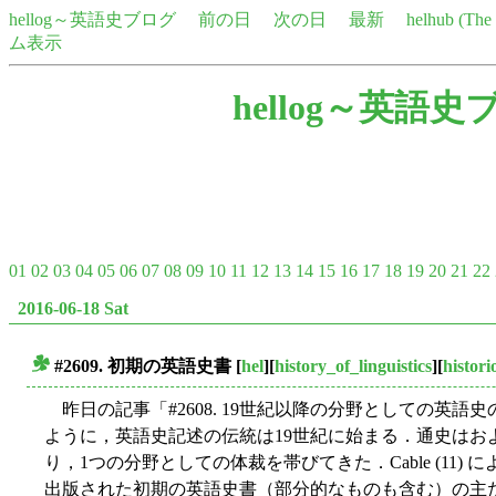
hellog～英語史ブログ
前の日
次の日
最新
helhub (Th
ム表示
hellog～英語史
01
02
03
04
05
06
07
08
09
10
11
12
13
14
15
16
17
18
19
20
21
22
2016-06-18 Sat
#2609. 初期の英語史書
[
hel
][
history_of_linguistics
][
histor
■
昨日の記事「#2608. 19世紀以降の分野としての英語史
ように，英語史記述の伝統は19世紀に始まる．通史はお
り，1つの分野としての体裁を帯びてきた．Cable (11
出版された初期の英語史書（部分的なものも含む）の主