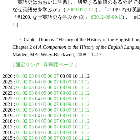
英語史はおおいに学習し，研究する価値のある分野である
なぜ英語史を学ぶか」 (
[2009-05-22-1]
)，「#1199. なぜ英
「#1200. なぜ英語史を学ぶか (3)」 (
[2012-08-09-1]
)，「#1
1]
)．
・ Cable, Thomas. "History of the History of the English Lan
Chapter 2 of
A Companion to the History of the English Langua
Malden, MA: Wiley-Blackwell, 2008. 11--17.
[
固定リンク
|
印刷用ページ
]
2026 :
01
02
03
04
05
06
07
08 09 10 11 12
2025 :
01
02
03
04
05
06
07
08
09
10
11
12
2024 :
01
02
03
04
05
06
07
08
09
10
11
12
2023 :
01
02
03
04
05
06
07
08
09
10
11
12
2022 :
01
02
03
04
05
06
07
08
09
10
11
12
2021 :
01
02
03
04
05
06
07
08
09
10
11
12
2020 :
01
02
03
04
05
06
07
08
09
10
11
12
2019 :
01
02
03
04
05
06
07
08
09
10
11
12
2018 :
01
02
03
04
05
06
07
08
09
10
11
12
2017 :
01
02
03
04
05
06
07
08
09
10
11
12
2016 :
01
02
03
04
05
06
07
08
09
10
11
12
2015 :
01
02
03
04
05
06
07
08
09
10
11
12