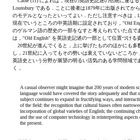
Cable (11) によれば，現在の英語史記述の伝統に連なる
Lounsbury である．ことに後者は1879年に出版されてから，
のモデルとなったといってよい．ただし注意すべきは，Lou
現在でいうところの中英語期に設定されており，"Old English
のゲルマン語の歴史の一部をなすと考えられていた点である．しかし
は，"Old English" を英語史記述の一部として位置づ
20世紀が進んでくると，上に挙げたもののほかにも多
し，21世紀に入ってもその勢いは衰えていないどころか
英語史という分野が展望の明るい活気のある学問領域であること
く，
A casual observer might imagine that 200 years of modern sc
language would have covered the story adequately and that on
subject continues to expand in fructifying ways, and interacti
of the field: the recognition that cultural biases often narrowe
incorporation of global varieties of English; the continuing 
and the use of computer technology in reinterpreting aspects 
the present.