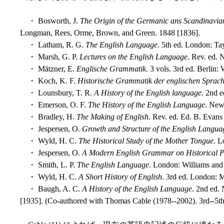
・ Bosworth, J.
The Origin of the Germanic ans Scandinavi
Longman, Rees, Orme, Brown, and Green. 1848 [1836].
・ Latham, R. G.
The English Language
. 5th ed. London: Ta
・ Marsh, G. P.
Lectures on the English Language
. Rev. ed. 
・ Mätzner, E.
Englische Grammatik
. 3 vols. 3rd ed. Berlin
・ Koch, K. F.
Historische Grammatik der englischen Sprac
・ Lounsbury, T. R.
A History of the English language
. 2nd 
・ Emerson, O. F.
The History of the English Language
. New
・ Bradley, H.
The Making of English
. Rev. ed. Ed. B. Evans
・ Jespersen, O.
Growth and Structure of the English Langua
・ Wyld, H. C.
The Historical Study of the Mother Tongue
. L
・ Jespersen, O.
A Modern English Grammar on Historical Pr
・ Smith, L. P.
The English Language
. London: Williams and
・ Wyld, H. C.
A Short History of English
. 3rd ed. London: 
・ Baugh, A. C.
A History of the English Language
. 2nd ed.
[1935]. (Co-authored with Thomas Cable (1978--2002). 3rd--5th 