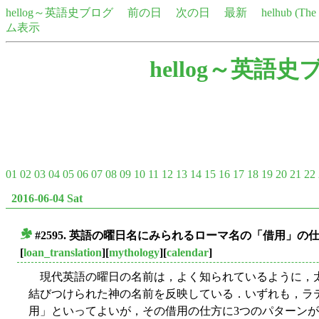
hellog～英語史ブログ
前の日
次の日
最新
helhub (Th
ム表示
hellog～英語史
01
02
03
04
05
06
07
08
09
10
11
12
13
14
15
16
17
18
19
20
21
22
2016-06-04 Sat
#2595. 英語の曜日名にみられるローマ名の「借用」の
■
[
loan_translation
][
mythology
][
calendar
]
現代英語の曜日の名前は，よく知られているように，
結びつけられた神の名前を反映している．いずれも，ラ
用」といってよいが，その借用の仕方に3つのパターン