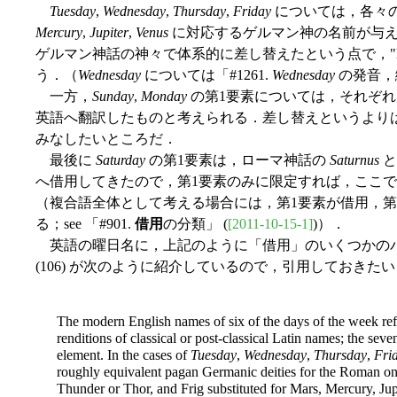
Tuesday
,
Wednesday
,
Thursday
,
Friday
については，各々
Mercury
,
Jupiter
,
Venus
に対応するゲルマン神の名前が与え
ゲルマン神話の神々で体系的に差し替えたという点で，"loan 
う．（
Wednesday
については「#1261.
Wednesday
の発音，
一方，
Sunday
,
Monday
の第1要素については，それぞ
英語へ翻訳したものと考えられる．差し替えというよりは，形態素レベ
みなしたいところだ．
最後に
Saturday
の第1要素は，ローマ神話の
Saturnus
と
へ借用してきたので，第1要素のみに限定すれば，ここで生じた
（複合語全体として考える場合には，第1要素が借用，第2要素が
る；see 「#901.
借用
の分類」 (
[2011-10-15-1]
)）．
英語の曜日名に，上記のように「借用」のいくつかのパタ
(106) が次のように紹介しているので，引用しておきたい
The modern English names of six of the days of the week refl
renditions of classical or post-classical Latin names; the seve
element. In the cases of
Tuesday
,
Wednesday
,
Thursday
,
Fri
roughly equivalent pagan Germanic deities for the Roman o
Thunder or Thor, and Frig substituted for Mars, Mercury, Jupi