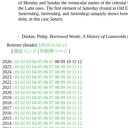
of
Monday
and
Sunday
the vernacular names of the celestial
the Latin ones. The first element of
Saturday
(found in Old E
Sæterndæġ
,
Sætresdæġ
, and
Sæterdæġ
) uniquely shows bor
deity, in this case
Saturn
.
・ Durkin, Philip.
Borrowed Words: A History of Loanwords i
Referrer (Inside):
[2018-11-02-1]
[
固定リンク
|
印刷用ページ
]
2026 :
01
02
03
04
05
06
07
08 09 10 11 12
2025 :
01
02
03
04
05
06
07
08
09
10
11
12
2024 :
01
02
03
04
05
06
07
08
09
10
11
12
2023 :
01
02
03
04
05
06
07
08
09
10
11
12
2022 :
01
02
03
04
05
06
07
08
09
10
11
12
2021 :
01
02
03
04
05
06
07
08
09
10
11
12
2020 :
01
02
03
04
05
06
07
08
09
10
11
12
2019 :
01
02
03
04
05
06
07
08
09
10
11
12
2018 :
01
02
03
04
05
06
07
08
09
10
11
12
2017 :
01
02
03
04
05
06
07
08
09
10
11
12
2016 :
01
02
03
04
05
06
07
08
09
10
11
12
2015 :
01
02
03
04
05
06
07
08
09
10
11
12
2014 :
01
02
03
04
05
06
07
08
09
10
11
12