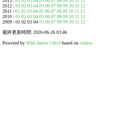
2013 :
01
02
03
04
05
06
07
08
09
10
11
12
2012 :
01
02
03
04
05
06
07
08
09
10
11
12
2011 :
01
02
03
04
05
06
07
08
09
10
11
12
2010 :
01
02
03
04
05
06
07
08
09
10
11
12
2009 : 01 02 03 04
05
06
07
08
09
10
11
12
最終更新時間: 2026-06-26 03:46
Powered by
WinChalow1.0rc4
based on
chalow