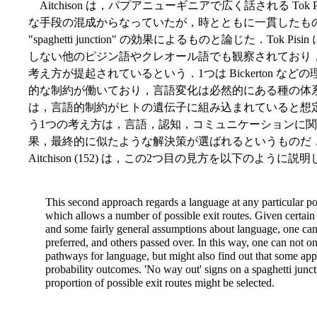
Aitchison は，パプアニューギニアで広く話される Tok
な手段の混成からなっていたが，時とともに一貫したも
"spaghetti junction" の効果によるものと論じた．To
しない他のピジン語やクレオール語でも観察されており
考え方が提起されているという．1つは Bickerton 
的な制約が働いており，言語変化は必然的にある種の体
は，言語的制約がヒトの遺伝子に組み込まれていると想定するた
う1つの考え方は，言語，認知，コミュニケーションに
果，最終的に似たような解決策が選ばれるというものだ．この立場が "
Aitchison (152) は，この2つ目の見方を以下のように
This second approach regards a language at any particular poin
which allows a number of possible exit routes. Given certai
and some fairly general assumptions about language, one can
preferred, and others passed over. In this way, one can not 
pathways for language, but might also find out that some appa
probability outcomes. 'No way out' signs on a spaghetti junct
proportion of possible exit routes might be selected.