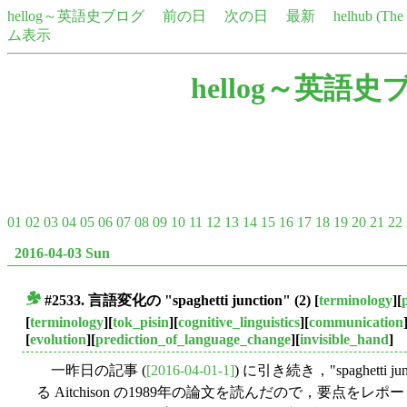
hellog～英語史ブログ
前の日
次の日
最新
helhub (Th
ム表示
hellog～英語史
01
02
03
04
05
06
07
08
09
10
11
12
13
14
15
16
17
18
19
20
21
22
2016-04-03 Sun
#2533. 言語変化の "spaghetti junction" (2)
[
terminology
][
■
[
terminology
][
tok_pisin
][
cognitive_linguistics
][
communication
[
evolution
][
prediction_of_language_change
][
invisible_hand
]
一昨日の記事 (
[2016-04-01-1]
) に引き続き，"spaghett
る Aitchison の1989年の論文を読んだので，要点をレポ