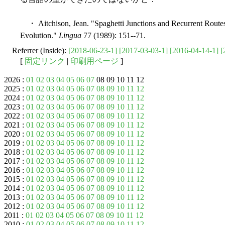
・ Aitchison, Jean. "Spaghetti Junctions and Recurrent Route
Evolution."
Lingua
77 (1989): 151--71.
Referrer (Inside):
[2018-06-23-1]
[2017-03-03-1]
[2016-04-14-1]
[
[
固定リンク
|
印刷用ページ
]
2026 :
01
02
03
04
05
06
07
08 09 10 11 12
2025 :
01
02
03
04
05
06
07
08
09
10
11
12
2024 :
01
02
03
04
05
06
07
08
09
10
11
12
2023 :
01
02
03
04
05
06
07
08
09
10
11
12
2022 :
01
02
03
04
05
06
07
08
09
10
11
12
2021 :
01
02
03
04
05
06
07
08
09
10
11
12
2020 :
01
02
03
04
05
06
07
08
09
10
11
12
2019 :
01
02
03
04
05
06
07
08
09
10
11
12
2018 :
01
02
03
04
05
06
07
08
09
10
11
12
2017 :
01
02
03
04
05
06
07
08
09
10
11
12
2016 :
01
02
03
04
05
06
07
08
09
10
11
12
2015 :
01
02
03
04
05
06
07
08
09
10
11
12
2014 :
01
02
03
04
05
06
07
08
09
10
11
12
2013 :
01
02
03
04
05
06
07
08
09
10
11
12
2012 :
01
02
03
04
05
06
07
08
09
10
11
12
2011 :
01
02
03
04
05
06
07
08
09
10
11
12
2010 :
01
02
03
04
05
06
07
08
09
10
11
12