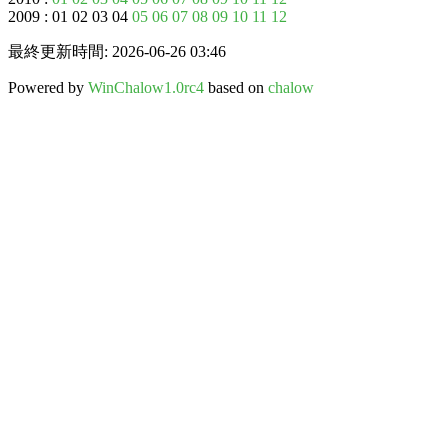
2009 : 01 02 03 04
05
06
07
08
09
10
11
12
最終更新時間: 2026-06-26 03:46
Powered by
WinChalow1.0rc4
based on
chalow