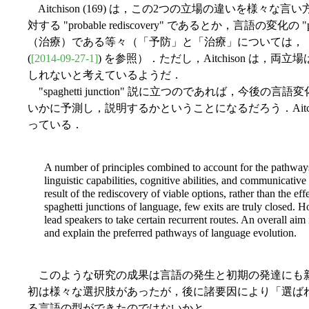
Aitchison (169) は，この2つの立場の違いを様々な言い方で表
対する "probable rediscovery" であるとか，言語の変化の "pr
（治療）である等々（「予防」と「治療」については，「#
(
[2014-09-27-1]
) を参照）．ただし，Aitchison は
しれないと考えているようだ．
"spaghetti junction" 説に立つのであれば，今
いかに予測し，説明するかということになるだろう．Aitchi
っている．
A number of principles combined to account for the pathways 
linguistic capabilities, cognitive abilities, and communicative
result of the rediscovery of viable options, rather than the ef
spaghetti junctions of language, few exits are truly closed.
lead speakers to take certain recurrent routes. An overall aim 
and explain the preferred pathways of language evolution.
このような研究の成果は言語の発生と初期の発達にも
初は様々な選択肢があったが，後に諸要因により「選ば
る言語の型ができたのではないかと．