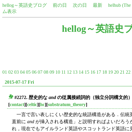
hellog～英語史ブログ
前の日
次の日
最新
helhub (Th
ム表示
hellog～英語史
01
02
03
04
05
06
07
08
09
10
11
12
13
14
15
16
17
18
19
20
21
22
2015-07-17 Fri
#2272. 歴史的な
and
の従属接続詞的（独立分詞構文的
■
[
contact
][
celtic
][
hc
][
substratum_theory
]
一言で言い表しにくい歴史的な統語構造がある．伝統
直前に
and
が挿入される構造」と説明すればよいだろう
れ，現在でもアイルランド英語やスコットランド英語に見られ