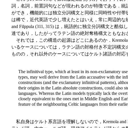
詞，名詞，前置詞句などが現われるのが特徴である．統
ができ，機能的には独立分詞構文と同様に同時性や付帯
は稀で，近代英語で少し増えたとはいえ，常に周辺的な統語
and Filppula (311, 315) は，統語的に独立分
達であり，したがってラテン語の絶対奪格構文ともなお
それでは，この構造の起源はどこにあるのか．Kremola and F
いるケースについては，ラテン語の対格付き不定詞構文
ものの，それ以外のケースについてはケルト諸語の対応
The infinitival type, which at least in its non-exclamatory use
types, may well derive from the Latin accusative with the infini
constructions (and the exclamatory infinitival patterns), alth
their origins in the Latin absolute constructions, could also s
languages. Whereas the Latin models typically lack the overt
closely equivalent to the ones met in Middle English and Ear
feature of the neighbouring Celtic languages from their earlie
私自身はケルト系言語を理解しないので，Kremola and Filp