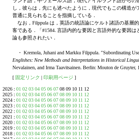
ランド語，中ウェールズ語，現代アイルランド語からの
し，彼らは，先にも述べたように，現代でもこの構造が
普通に見られることを指摘している．
なお，Filppula は，英語の統語論にケルト諸語の基層的
客である．「#1584. 言語内的な要因と言語外的な要因はどち
論も参照されたい．
・ Kremola, Juhani and Markku Filppula. "Subordinating Us
Englishes: New Methods and Interpretations in Historical Lingui
Nevalainen, and Irma Taavitsainen. Berlin: Mouton de Gruyter, 
[
固定リンク
|
印刷用ページ
]
2026 :
01
02
03
04
05
06
07
08 09 10 11 12
2025 :
01
02
03
04
05
06
07
08
09
10
11
12
2024 :
01
02
03
04
05
06
07
08
09
10
11
12
2023 :
01
02
03
04
05
06
07
08
09
10
11
12
2022 :
01
02
03
04
05
06
07
08
09
10
11
12
2021 :
01
02
03
04
05
06
07
08
09
10
11
12
2020 :
01
02
03
04
05
06
07
08
09
10
11
12
2019 :
01
02
03
04
05
06
07
08
09
10
11
12
2018 :
01
02
03
04
05
06
07
08
09
10
11
12