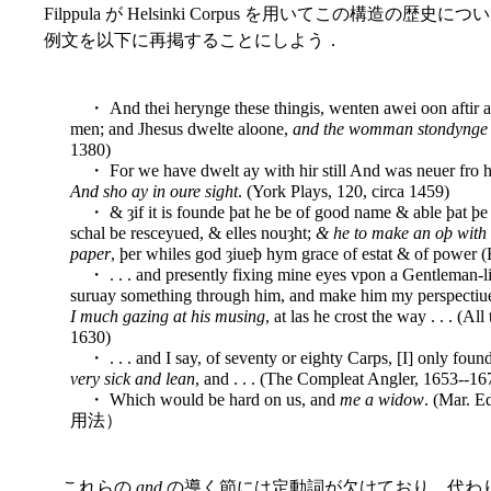
Filppula が Helsinki Corpus を用いてこの構
例文を以下に再掲することにしよう．
・ And thei herynge these thingis, wenten awei oon aftir ano
men; and Jhesus dwelte aloone,
and the womman stondynge i
1380)
・ For we have dwelt ay with hir still And was neuer fro h
And sho ay in oure sight
. (York Plays, 120, circa 1459)
・ & ȝif it is founde þat he be of good name & able þat þ
schal be resceyued, & elles nouȝht;
& he to make an oþ with h
paper
, þer whiles god ȝiueþ hym grace of estat & of power
・ . . . and presently fixing mine eyes vpon a Gentleman-lik
suruay something through him, and make him my perspectiu
I much gazing at his musing
, at las he crost the way . . . (A
1630)
・ . . . and I say, of seventy or eighty Carps, [I] only found
very sick and lean
, and . . . (The Compleat Angler, 1653--16
・ Which would be hard on us, and
me a widow
. (Mar. 
用法）
これらの
and
の導く節には定動詞が欠けており，代わ