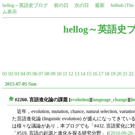
hellog～英語史ブログ
前の日
次の日
最新
helhub (Th
ム表示
hellog～英語史
01
02
03
04
05
06
07
08
09
10
11
12
13
14
15
16
17
18
19
20
21
22
2015-07-05 Sun
#2260. 言語進化論の課題
[
evolution
][
language_change
][
li
■
近年，evolution, mutation, chance, natural selection
た言語進化論 (linguistic evolution) が盛んに
は様々な議論があり，本ブログでも「#432. 言語変化に対
「#519. 言語の起源と進化を探る研究分野」 (
[2010-09-28-