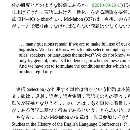
化の研究とどのような関係にあるか」 (
[2010-09-29-1]
) 
り上げてきた．言語における「進化」を巡る議論を要領よくま
章 (314--40) を薦めたい．McMahon (337) は
が，一方で取り組まなければならない問題は少なくない
. . . many questions remain if we are to make full use of our 
linguistics. We do not know which units selection might oper
rules, speakers, or languages themselves? We do not know wh
only by general, universal tendencies, or whether these can b
And we have yet to formulate the conditions under which var
produce regularity.
選択 (selection) が作用する単位は何かという問
文，韻律，規則，話者，話者集団，言語そのもの等々，
単位が候補となりうる．このことは，ある単位に着目し
が，ある仮説に基づく行為であるということを思い起こ
ちなみに，上の McMahon の文章は，先日参加してき
Studies in the History of the English Language Con