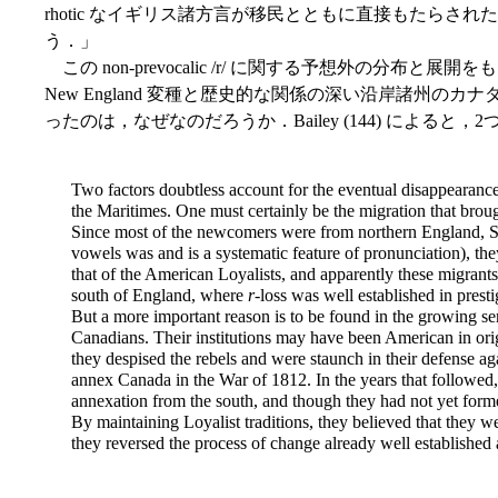
rhotic なイギリス諸方言が移民とともに直接もたらさ
う．」
この non-prevocalic /r/ に関する予想外の分布
New England 変種と歴史的な関係の深い沿岸諸州のカナダ
ったのは，なぜなのだろうか．Bailey (144) によると
Two factors doubtless account for the eventual disappeara
the Maritimes. One must certainly be the migration that broug
Since most of the newcomers were from northern England, Sco
vowels was and is a systematic feature of pronunciation), th
that of the American Loyalists, and apparently these migrants
south of England, where
r
-loss was well established in presti
But a more important reason is to be found in the growing se
Canadians. Their institutions may have been American in origi
they despised the rebels and were staunch in their defense ag
annex Canada in the War of 1812. In the years that followed, 
annexation from the south, and though they had not yet form
By maintaining Loyalist traditions, they believed that they we
they reversed the process of change already well established 