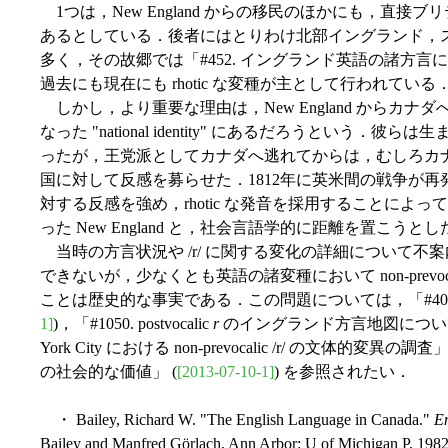
1つは，New England からの移民のほかにも，直
あるとしている．後者にはとりわけ北部イングランド，
多く，その故郷では「#452. イングランド英語の諸方言
過去にも現在にも rhotic な変種が主として行われている
しかし，より重要な理由は，New England からカナダへ移民
なった "national identity" にあるだろうという．彼ら
ったが，王党派としてカナダへ逃れてからは，むしろカ
国に対して反感を募らせた．1812年に英米間の戦争が
対する反感を強め，rhotic な発音を採用することによって，
った New England と，社会言語学的に距離を置こうとしたのではないか 
当時の方言状況や /r/ に関する変化の詳細について不
できないが，少なくとも英語の諸変種において non-prevoc
ことは歴史的な事実である．この問題については，「#406. Labov の
1]
)，「#1050. postvocalic
r
のイングランド方言地図について
York City における non-prevocalic /r/ の文体的変異の調査」
の社会的な価値」 (
[2013-07-10-1]
) を参照されたい．
・ Bailey, Richard W. "The English Language in Canada."
En
Bailey and Manfred Görlach. Ann Arbor: U of Michigan P, 1982