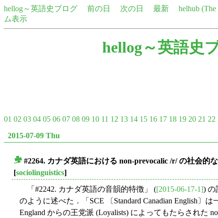
hellog～英語史ブログ
前の日
次の日
最新
helhub (Th
ム表示
hellog～英語史
01
02
03
04
05
06
07
08
09
10
11
12
13
14
15
16
17
18
19
20
21
22
2015-07-09 Thu
#2264. カナダ英語における non-prevocalic /r/ の社会
■
[
sociolinguistics
]
「#2242. カナダ英語の音韻的特徴」 (
[2015-06-17-1]
) の
のように述べた．「SCE 〔Standard Canadian English
England からの王党派 (Loyalists) によってもたらされ