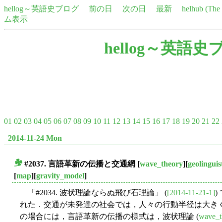
hellog～英語史ブログ
前の日
次の日
最新
helhub (Th
ム表示
hellog～英語史
01
02
03
04
05
06
07
08
09
10
11
12
13
14
15
16
17
18
19
20
21
22
2014-11-24 Mon
#2037. 言語革新の伝播と交通網
[
wave_theory
][
geolinguis
■
[
map
][
gravity_model
]
「#2034. 波状理論ならぬ飛び石理論」 (
[2014-11-21-1]
れた．交通が未発達の社会では，人々の行動半径は大き
の場合には，言語革新の伝播の様式は，波状理論 (
wave_t