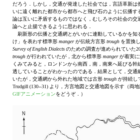
だろう．しかし，交通が発達した社会では，言語革新は
いに遠く離れた都市から都市へと飛び石のように伝播す
論は互いに矛盾するものではなく，むしろその社会の交
論へと止揚できるように思われる．
刷新形の伝播と交通網とがいかに連動しているかを知
け」を表わす標準形
manger
が伝統方言形
trough
を置換し
Survey of English Dialects
のための調査が進められていた2
trough
が行われていたが，北から標準形
manger
が着実に
くみてみると，ロンドンから南西，南，南東へ延びる幹
透していることがわかったのである．結果として，交通
いたが，交通網から外れた地域では古形
trough
が持続し
Trudgill (130--31) より，方言地図と交通地図を
GIFアニメーション
をどうぞ．）