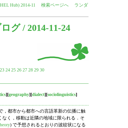
e HEL Hub)
2014-11
検索ページへ
ランダ
ブログ
/ 2014-11-24
23
24
25
26
27
28
29
30
tics
][
geography
][
dialect
][
sociolinguistics
]
) で，都市から都市への言語革新の伝播に触
くなく，移動は近隣の地域に限られる．そ
heory
) で予想されるとおりの波紋状になる