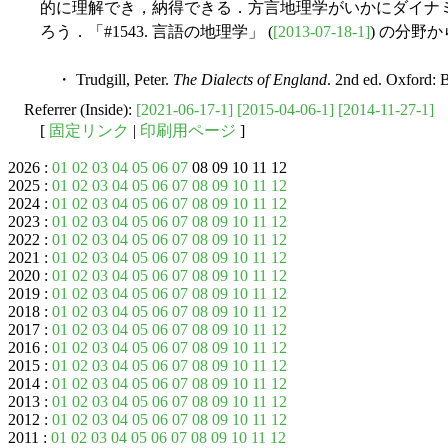
的に理解でき，納得できる．方言地理学がいかにダイナ
ろう．「#1543. 言語の地理学」 (
[2013-07-18-1]
) の分野
・ Trudgill, Peter.
The Dialects of England
. 2nd ed. Oxford: 
Referrer (Inside):
[2021-06-17-1]
[2015-04-06-1]
[2014-11-27-1]
[
固定リンク
|
印刷用ページ
]
2026 :
01
02
03
04
05
06
07
08 09 10 11 12
2025 :
01
02
03
04
05
06
07
08
09
10
11
12
2024 :
01
02
03
04
05
06
07
08
09
10
11
12
2023 :
01
02
03
04
05
06
07
08
09
10
11
12
2022 :
01
02
03
04
05
06
07
08
09
10
11
12
2021 :
01
02
03
04
05
06
07
08
09
10
11
12
2020 :
01
02
03
04
05
06
07
08
09
10
11
12
2019 :
01
02
03
04
05
06
07
08
09
10
11
12
2018 :
01
02
03
04
05
06
07
08
09
10
11
12
2017 :
01
02
03
04
05
06
07
08
09
10
11
12
2016 :
01
02
03
04
05
06
07
08
09
10
11
12
2015 :
01
02
03
04
05
06
07
08
09
10
11
12
2014 :
01
02
03
04
05
06
07
08
09
10
11
12
2013 :
01
02
03
04
05
06
07
08
09
10
11
12
2012 :
01
02
03
04
05
06
07
08
09
10
11
12
2011 :
01
02
03
04
05
06
07
08
09
10
11
12