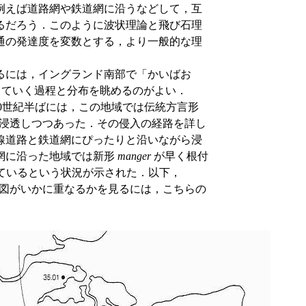
例えば道路網や鉄道網に沿うなどして，互
るだろう．このように波状理論と飛び石理
通の発達度を変数とする，より一般的な理
るには，イングランド南部で「かいばお
ていく過程と分布を眺めるのがよい．
0世紀半ばには，この地域では伝統方言形
浸透しつつあった．その侵入の経路を詳し
線道路と鉄道網にぴったりと沿いながら浸
網に沿った地域では新形
manger
が早く根付
ているという状況が示された．以下，
示す（両地図がいかに重なるかを見るには，こちらの