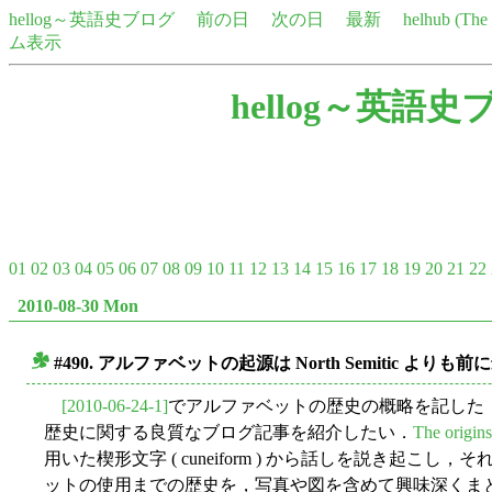
hellog～英語史ブログ
前の日
次の日
最新
helhub (Th
ム表示
hellog～英語史
01
02
03
04
05
06
07
08
09
10
11
12
13
14
15
16
17
18
19
20
21
22
2010-08-30 Mon
#490. アルファベットの起源は North Semitic よりも
■
[2010-06-24-1]
でアルファベットの歴史の概略を記した
歴史に関する良質なブログ記事を紹介したい．
The origins
用いた楔形文字 ( cuneiform ) から話しを説き起こ
ットの使用までの歴史を，写真や図を含めて興味深くまとめて