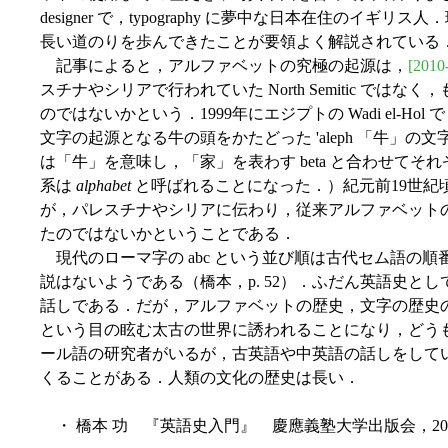
designer で，typography に夢中な日本在住のイギリス
長い道のりを歩んできたことが要領よく解説されている
記事によると，アルファベットの究極の起源は，
[2010
スチナやシリアで行われていた North Semitic で
のではないかという．1999年にエジプトの Wadi el-Hol
文字の起源となる牛の頭をかたどった 'aleph 「牛」の文字
は「牛」を意味し，「家」を表わす beta と合わせてそ
系は
alphabet
と呼ばれることになった．）紀元前19世紀
が，パレスチナやシリアに伝わり，従来アルファベットの起源とさ
たのではないかということである．
現代のローマ字の abc という並び順は古代セム語の
説はないようである（橋本，p. 52）．ふだん英語史と
話しである．だが，アルファベットの歴史，文字の歴史
という目の眩む太古の世界に誘われることになり，どう
ール語の研究者がいるが，古英語や中英語の話しをして
くることがある．人類の文化の歴史は長い．
・ 橋本 功 『英語史入門』 慶應義塾大学出版会，200