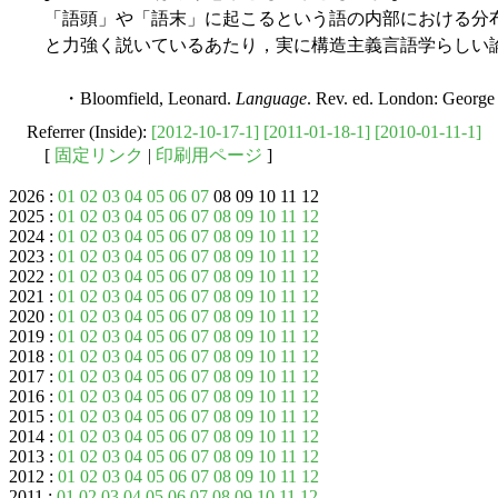
「語頭」や「語末」に起こるという語の内部における分布を指摘
と力強く説いているあたり，実に構造主義言語学らしい
・Bloomfield, Leonard.
Language
. Rev. ed. London: George
Referrer (Inside):
[2012-10-17-1]
[2011-01-18-1]
[2010-01-11-1]
[
固定リンク
|
印刷用ページ
]
2026 :
01
02
03
04
05
06
07
08 09 10 11 12
2025 :
01
02
03
04
05
06
07
08
09
10
11
12
2024 :
01
02
03
04
05
06
07
08
09
10
11
12
2023 :
01
02
03
04
05
06
07
08
09
10
11
12
2022 :
01
02
03
04
05
06
07
08
09
10
11
12
2021 :
01
02
03
04
05
06
07
08
09
10
11
12
2020 :
01
02
03
04
05
06
07
08
09
10
11
12
2019 :
01
02
03
04
05
06
07
08
09
10
11
12
2018 :
01
02
03
04
05
06
07
08
09
10
11
12
2017 :
01
02
03
04
05
06
07
08
09
10
11
12
2016 :
01
02
03
04
05
06
07
08
09
10
11
12
2015 :
01
02
03
04
05
06
07
08
09
10
11
12
2014 :
01
02
03
04
05
06
07
08
09
10
11
12
2013 :
01
02
03
04
05
06
07
08
09
10
11
12
2012 :
01
02
03
04
05
06
07
08
09
10
11
12
2011 :
01
02
03
04
05
06
07
08
09
10
11
12