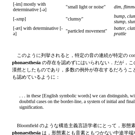
[-im] mostly with
"small light or noise"
dim
,
flimm
determinative [-ə]
bump
,
clu
[-ʌmp]
"clumsy"
stump
,
slu
[-æt] with determinative [-
batter
,
clat
"particled movement"
ə]
prattle
このように列挙されると，特定の音の連続が特定の conno
phonaesthesia
の存在を認めずにはいられない．だが，こ
漠然としたものであり，多数の例外が存在するだろうことは容易に想像
も認めているように：
. . . in these [English symbolic words] we can distinguish, w
doubtful cases on the border-line, a system of initial and fina
signification.
Bloomfield のような構造主義言語学者にとって，
phonaesthesia
は，形態素とも音素ともつかない中途半端