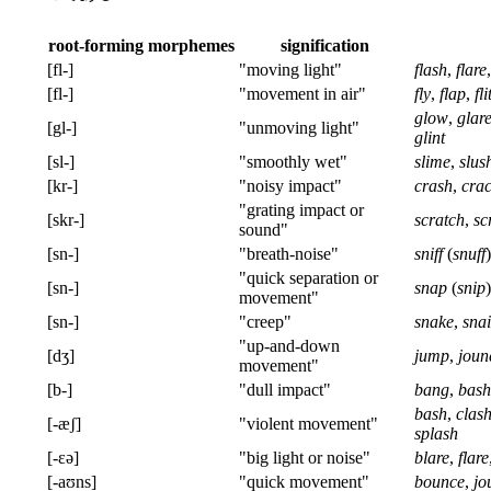
root-forming morphemes
signification
[fl-]
"moving light"
flash
,
flare
[fl-]
"movement in air"
fly
,
flap
,
fli
glow
,
glar
[gl-]
"unmoving light"
glint
[sl-]
"smoothly wet"
slime
,
slus
[kr-]
"noisy impact"
crash
,
cra
"grating impact or
[skr-]
scratch
,
sc
sound"
[sn-]
"breath-noise"
sniff
(
snuff
"quick separation or
[sn-]
snap
(
snip
movement"
[sn-]
"creep"
snake
,
snai
"up-and-down
[dʒ]
jump
,
joun
movement"
[b-]
"dull impact"
bang
,
bash
bash
,
clas
[-æʃ]
"violent movement"
splash
[-ɛə]
"big light or noise"
blare
,
flare
[-aʊns]
"quick movement"
bounce
,
jo