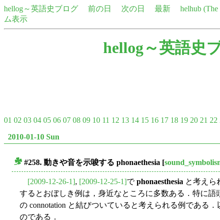
hellog～英語史ブログ
前の日
次の日
最新
helhub (Th
ム表示
hellog～英語史
01
02
03
04
05
06
07
08
09
10
11
12
13
14
15
16
17
18
19
20
21
22
2010-01-10 Sun
#258. 動きや音を示唆する
phonaethesia
[
sound_symbolis
■
[2009-12-26-1]
,
[2009-12-25-1]
で
phonaesthesia
と考えら
するとおぼしき例は，身近なところに多数ある．特に語
の connotation と結びついていると考えられる例である．以下
のである．