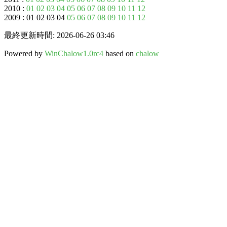
2010 :
01
02
03
04
05
06
07
08
09
10
11
12
2009 : 01 02 03 04
05
06
07
08
09
10
11
12
最終更新時間: 2026-06-26 03:46
Powered by
WinChalow1.0rc4
based on
chalow