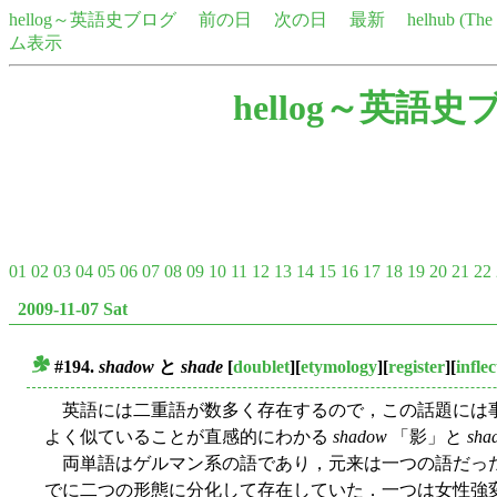
hellog～英語史ブログ
前の日
次の日
最新
helhub (Th
ム表示
hellog～英語史
01
02
03
04
05
06
07
08
09
10
11
12
13
14
15
16
17
18
19
20
21
22
2009-11-07 Sat
#194.
shadow
と
shade
[
doublet
][
etymology
][
register
][
infle
■
英語には二重語が数多く存在するので，この話題には
よく似ていることが直感的にわかる
shadow
「影」と
sha
両単語はゲルマン系の語であり，元来は一つの語だっ
でに二つの形態に分化して存在していた．一つは女性強