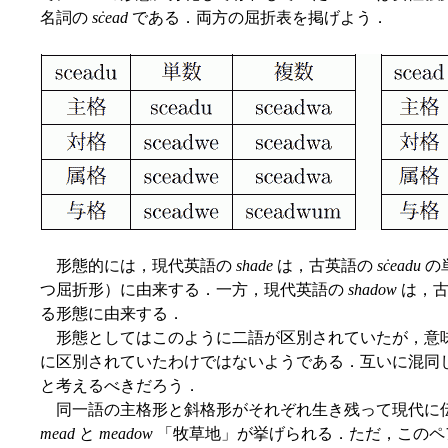
名詞の
sċead
である．両方の屈折表を掲げよう．
形態的には，現代英語の
shade
は，古英語の
sċeadu
の
つ屈折形）に由来する．一方，現代英語の
shadow
は，
る形態に由来する．
形態としてはこのように二語が区別されていたが，意
に区別されていたわけではないようである．互いに混同
と考えるべきだろう．
同一語の主格形と斜格形がそれぞれ生き残って現代に
mead
と
meadow
「牧草地」が挙げられる．ただ，このペ