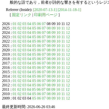
般的な語であり，前者が詩的な響きを有するというレジスター ( 
Referrer (Inside):
[2020-07-13-1]
[2014-11-18-1]
[
固定リンク
|
印刷用ページ
]
2026 :
01
02
03
04
05
06
07
08 09 10 11 12
2025 :
01
02
03
04
05
06
07
08
09
10
11
12
2024 :
01
02
03
04
05
06
07
08
09
10
11
12
2023 :
01
02
03
04
05
06
07
08
09
10
11
12
2022 :
01
02
03
04
05
06
07
08
09
10
11
12
2021 :
01
02
03
04
05
06
07
08
09
10
11
12
2020 :
01
02
03
04
05
06
07
08
09
10
11
12
2019 :
01
02
03
04
05
06
07
08
09
10
11
12
2018 :
01
02
03
04
05
06
07
08
09
10
11
12
2017 :
01
02
03
04
05
06
07
08
09
10
11
12
2016 :
01
02
03
04
05
06
07
08
09
10
11
12
2015 :
01
02
03
04
05
06
07
08
09
10
11
12
2014 :
01
02
03
04
05
06
07
08
09
10
11
12
2013 :
01
02
03
04
05
06
07
08
09
10
11
12
2012 :
01
02
03
04
05
06
07
08
09
10
11
12
2011 :
01
02
03
04
05
06
07
08
09
10
11
12
2010 :
01
02
03
04
05
06
07
08
09
10
11
12
2009 : 01 02 03 04
05
06
07
08
09
10
11
12
最終更新時間: 2026-06-26 03:46