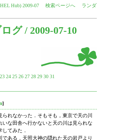
e HEL Hub)
2009-07
検索ページへ
ランダ
ブログ
/ 2009-07-10
23
24
25
26
27
28
29
30
31
on
]
見られなかった．そもそも，東京で天の川
れいな田舎へ行かないと天の川は見られな
学してみた．
川である．天照大神の隠れた天の岩戸より