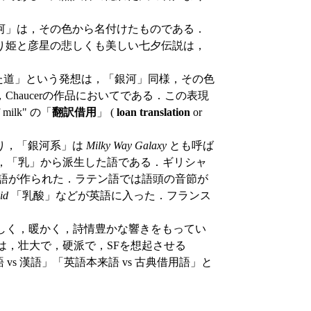
河」は，その色から名付けたものである．
り姫と彦星の悲しくも美しい七夕伝説は，
た道」という発想は，「銀河」同様，その色
haucerの作品においてである．この表現
f milk" の「
翻訳借用
」 (
loan translation
or
り，「銀河系」は
Milky Way Galaxy
とも呼ば
，「乳」から派生した語である．ギリシャ
語が作られた．ラテン語では語頭の音節が
cid
「乳酸」などが英語に入った．フランス
しく，暖かく，詩情豊かな響きをもってい
は，壮大で，硬派で，SFを想起させる
vs 漢語」「英語本来語 vs 古典借用語」と