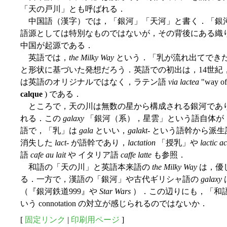
「天の戸川」とも呼ばれる．
中国語（漢字）では，「銀河」「天河」と書く．「銀
語源としては特別なものではないが，その背後にある織
中国が起源である．
英語では，
the Milky Way
という．「乳が流れ出てでき
と形状に基づいた発想だろう．英語での初出は，14世紀，C
は英語のオリジナルではなく，ラテン語
via lactea
"way o
calque
) である．
ところで，天の川は無数の星から構成される銀河であ
れる．この
galaxy
「銀河（系），星雲」という語自体が
語で，「乳」は
gala
といい，
galakt-
という語幹から派生
消失した
lact-
が語幹であり，
lactation
「授乳」や
lactic a
語
cafe au lait
や イタリア語
caffe latte
も参照．
和語の「天の川」と英語本来語の
the Milky Way
は，優
る．一方で，漢語の「銀河」や古代ギリシャ語の
galaxy
（『銀河鉄道999』や
Star Wars
）．この辺りにも，「和語 
いう connotation の対立が感じられるのではないか．
[
固定リンク
|
印刷用ページ
]