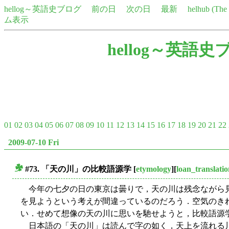
hellog～英語史ブログ
前の日
次の日
最新
helhub (Th
ム表示
hellog～英語史
01
02
03
04
05
06
07
08
09
10
11
12
13
14
15
16
17
18
19
20
21
22
2009-07-10 Fri
#73. 「天の川」の比較語源学
[
etymology
][
loan_translati
■
今年の七夕の日の東京は曇りで，天の川は残念ながら
を見ようという考えが間違っているのだろう．空気のき
い．せめて想像の天の川に思いを馳せようと，比較語源
日本語の「天の川」は読んで字の如く，天上を流れる