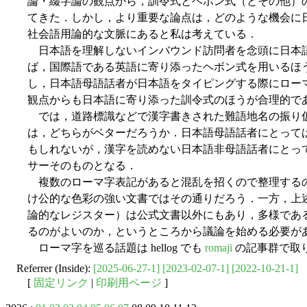
論・綴字論の観点から，訓令式とヘボン式（とその他）
てきた．しかし，より重要な論点は，どのような機会に
社会語用論的な文脈にあると私は考えている．
日本語を理解しないインバウンド訪問者を念頭に日本
ば，国際語である英語に寄り添ったヘボン式を用いるほ
し，日本語母語話者が日本語をタイピングする際にロー
観点からも日本語に寄り添った訓令式のほうが合理的で
では，道路標識などで漢字書きされた難語地名の振り
は，どちらがベターだろうか．日本語母語話者にとって
もしれないが，漢字を読めない日本語非母語話者にとっ
サーそのものとなる．
複数のローマ字表記があると混乱を招くので整理する
け公的な色彩の強い文書ではその通りだろう．一方，上
論的なレジスター）は公式文書以外にもあり，多様であ
るのがよいのか，というところから議論を始める必要が
ローマ字を巡る話題は hellog でも
romaji
の記事群で取
Referrer (Inside):
[2025-06-27-1]
[2023-02-07-1]
[2022-10-21-1]
[
固定リンク
|
印刷用ページ
]