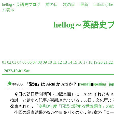
hellog～英語史ブログ
前の日
次の日
最新
helhub (Th
ム表示
hellog～英語史
01
02
03
04
05
06
07
08
09
10
11
12
13
14
15
16
17
18
19
20
21
22
2022-10-01 Sat
#4905. 「愛知」は Aichi か Aiti か？
[
romaji
][
spelling
][
ja
■
今日の朝日新聞朝刊（13版35面）に「Aichi それとも 
検討」と題する記事が掲載されている．30日，文化庁より
発表された．
「令和3年度「国語に関する世論調査」の結果に
今回の調査結果のなかで目を引くのが，第3章の「ロー