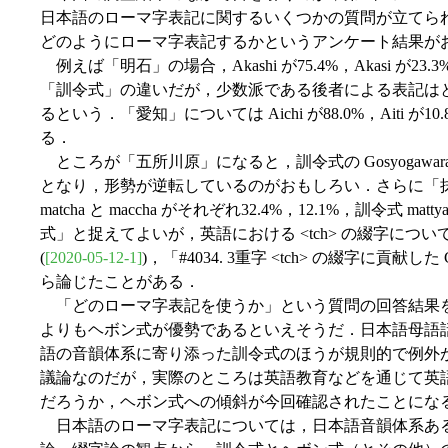
日本語のローマ字表記に関するいくつかの質問が立てら
どのようにローマ字表記するかというアンケート結果が
例えば「明石」の場合，Akashi が75.4%，Akasi が
「訓令式」の違いだが，少数派である後者による表記はと
るという．「愛知」については Aichi が88.0%，Aiti
る．
ところが「五所川原」になると，訓令式の Gosyogawara が54
となり，形勢が逆転しているのがおもしろい．さらに「
matcha と maccha がそれぞれ32.4%，12.1%，訓令式 
式」と捉えてよいが，英語における <tch> の綴字については「#
(
[2020-05-12-1]
)，「#4034. 3重字 <tch> の綴字に貢献した Ca
ら論じたことがある．
「どのローマ字表記を使うか」という質問の回答結果
よりもヘボン式が優勢であるといえそうだ．日本語母語
語の音韻体系に寄り添った訓令式のほうが規則的で例外
議論なのだが，実際のところは英語教育などを通じて英
だろうか，ヘボン式への傾斜が今回確認されたことにな
日本語のローマ字表記については，日本語音韻体系あ