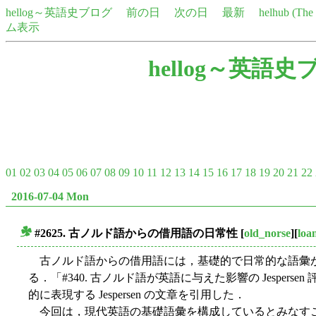
hellog～英語史ブログ
前の日
次の日
最新
helhub (Th
ム表示
hellog～英語史
01
02
03
04
05
06
07
08
09
10
11
12
13
14
15
16
17
18
19
20
21
22
2016-07-04 Mon
#2625. 古ノルド語からの借用語の日常性
[
old_norse
][
loa
■
古ノルド語からの借用語には，基礎的で日常的な語彙
る．「#340. 古ノルド語が英語に与えた影響の Jespersen 評
的に表現する Jespersen の文章を引用した．
今回は，現代英語の基礎語彙を構成しているとみなす