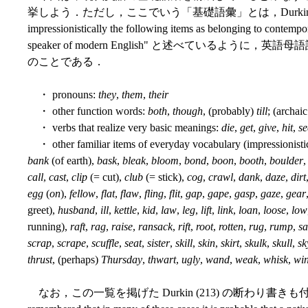
挙しよう．ただし，ここでいう「基礎語彙」とは，Durkin (213) が "w
impressionistically the following items as belonging to contempo
speaker of modern English" と述べているよ
のことである．
・ pronouns:
they
,
them
,
their
・ other function words:
both
,
though
, (probably)
till
; (archai
・ verbs that realize very basic meanings:
die
,
get
,
give
,
hit
,
s
・ other familiar items of everyday vocabulary (impressionistic
bank
(of earth),
bask
,
bleak
,
bloom
,
bond
,
boon
,
booth
,
boulder
call
,
cast
,
clip
(= cut),
club
(= stick),
cog
,
crawl
,
dank
,
daze
,
dirt
egg
(
on
),
fellow
,
flat
,
flaw
,
fling
,
flit
,
gap
,
gape
,
gasp
,
gaze
,
gear
greet),
husband
,
ill
,
kettle
,
kid
,
law
,
leg
,
lift
,
link
,
loan
,
loose
,
low
running),
raft
,
rag
,
raise
,
ransack
,
rift
,
root
,
rotten
,
rug
,
rump
,
s
scrap
,
scrape
,
scuffle
,
seat
,
sister
,
skill
,
skin
,
skirt
,
skulk
,
skull
,
sk
thrust
, (perhaps)
Thursday
,
thwart
,
ugly
,
wand
,
weak
,
whisk
,
wi
なお，この一覧を掲げた Durkin (213) の断わり書きも付しておこう