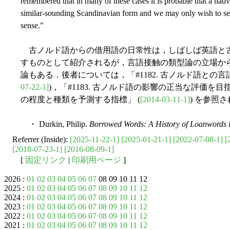
remembered that in many of these cases it is probable that a nati
similar-sounding Scandinavian form and we may only wish to see t
sense."
古ノルド語からの借用語の日常性は，しばしば英語と
すものとして紹介されるが，言語接触の類型論の立場か
論もある．後者については，「#1182. 古ノルド語との
07-22-1]
)，「#1183. 古ノルド語の影響の正当な評価を目指
の程度と種類を予測する指標」 (
[2014-03-11-1]
) を参照
・ Durkin, Philip.
Borrowed Words: A History of Loanwords i
Referrer (Inside):
[2025-11-22-1]
[2025-01-21-1]
[2022-07-08-1]
[
[2018-07-23-1]
[2016-08-09-1]
[
固定リンク
|
印刷用ページ
]
2026 :
01
02
03
04
05
06
07
08 09 10 11 12
2025 :
01
02
03
04
05
06
07
08
09
10
11
12
2024 :
01
02
03
04
05
06
07
08
09
10
11
12
2023 :
01
02
03
04
05
06
07
08
09
10
11
12
2022 :
01
02
03
04
05
06
07
08
09
10
11
12
2021 :
01
02
03
04
05
06
07
08
09
10
11
12