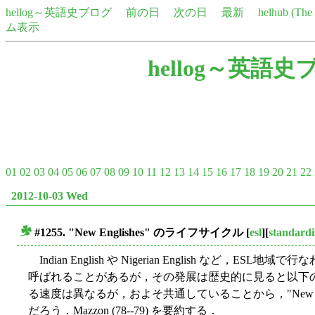
hellog～英語史ブログ
前の日
次の日
最新
helhub (Th
ム表示
hellog～英語史
01
02
03
04
05
06
07
08
09
10
11
12
13
14
15
16
17
18
19
20
21
22
2012-10-03 Wed
#1255. "New Englishes" のライフサイクル
[
esl
][
standardi
■
Indian English や Nigerian English など，ESL地域
呼ばれることがあるが，その発展は歴史的に見ると以下
る速度は異なるが，およそ共通していることから，"New En
だろう．Mazzon (78--79) を要約する．