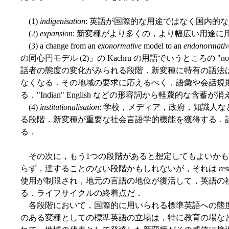
(1)
indigenisation
: 英語が国際的な用途ではなく国内的
(2)
expansion
: 新変種がより多くの，より幅広い用途に
(3) a change from an
exonormative
model to an
endonormativ
の同心円モデル (2)」の Kachru の用語でいうところの "norm-dep
話者の態度の変化がみられる段階．新変種に特有の語法
なくなる．その地域の要求に応えるべく，語彙や会話規
る．"Indian" English などの形容詞から軽蔑的な
(4)
institutionalisation
: 学校，メディア，政府，知識人
る段階．新変種が重要な社会言語学的機能を獲得する．
る．
その次に，もう1つの段階があると想定してもよいかもしれない．
らず，達することのない段階かもしれないが，それは
res
使用が制限され，地元の言語の地位が復活して，英語の
る．ライフサイクルの終着点だ．
各段階において，国際的に用いられる標準英語への態度も
のある変種としての標準英語の立場は，特に教育の場などで