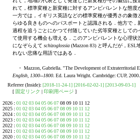
れて，地域の代表として発達した新変種がその威信に接
れて，標準変種と新変種に対するアンビバレントな態度
一方では，イギリス英語などの標準変種が優秀さの象徴
らゆる良きものへのパスポートと認識される．他方で，
過程を追うごとにかつて付随していた劣等変種としての
て使用する機会も増える．このアンビバレントな心理状況を，ある学
になぞらえて
schizoglossia
(Mazzon 83) と呼んだが
れない悲痛な用語ではある．
・ Mazzon, Gabriella. "The Development of Extraterritorial E
English, 1300--1800
. Ed. Laura Wright. Cambridge: CUP, 2000.
Referrer (Inside):
[2018-11-24-1]
[2016-02-02-1]
[2013-09-03-1]
[
固定リンク
|
印刷用ページ
]
2026 :
01
02
03
04
05
06
07
08 09 10 11 12
2025 :
01
02
03
04
05
06
07
08
09
10
11
12
2024 :
01
02
03
04
05
06
07
08
09
10
11
12
2023 :
01
02
03
04
05
06
07
08
09
10
11
12
2022 :
01
02
03
04
05
06
07
08
09
10
11
12
2021 :
01
02
03
04
05
06
07
08
09
10
11
12
2020 :
01
02
03
04
05
06
07
08
09
10
11
12