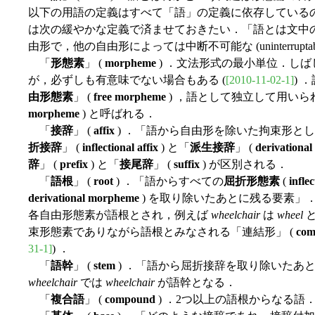
以下の用語の定義はすべて「語」の定義に依存している
は次の緩やかな定義で済ませておきたい．「語とは文中
由形で，他の自由形によっては中断不可能な (uninterrupta
「
形態素
」 (
morpheme
) ．文法形式の最小単位．し
が，必ずしも有意味でない場合もある (
[2010-11-02-1]
) 
由形態素
」 (
free morpheme
) ，語として独立して用いら
morpheme
) と呼ばれる．
「
接辞
」 (
affix
) ．「語から自由形を除いた拘束形と
折接辞
」 (
inflectional affix
) と「
派生接辞
」 (
derivational 
辞
」 (
prefix
) と「
接尾辞
」 (
suffix
) が区別される．
「
語根
」 (
root
) ．「語からすべての
屈折形態素
(
infle
derivational morpheme
) を取り除いたあとに残る要素」
各自由形態素が語根とされ，例えば
wheelchair
は
wheel
束形態素でありながら語根とみなされる「連結形」 (
com
31-1]
) ．
「
語幹
」 (
stem
) ．「語から屈折接辞を取り除いたあ
wheelchair
では
wheelchair
が語幹となる．
「
複合語
」 (
compound
) ．2つ以上の語根からなる語