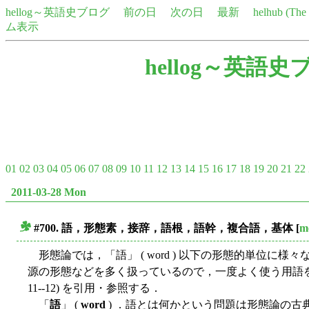
hellog～英語史ブログ
前の日
次の日
最新
helhub (Th
ム表示
hellog～英語史
01
02
03
04
05
06
07
08
09
10
11
12
13
14
15
16
17
18
19
20
21
22
2011-03-28 Mon
#700. 語，形態素，接辞，語根，語幹，複合語，基体
[
m
■
形態論では，「語」 ( word ) 以下の形態的単位に
源の形態などを多く扱っているので，一度よく使う用語をまと
11--12) を引用・参照する．
「
語
」 (
word
) ．語とは何かという問題は形態論の古