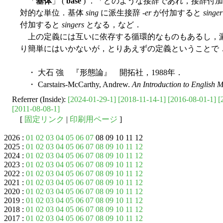
「
基体
」 (
base
) ．「どのような接辞であれ，接辞付
対的な単位．基体
sing
に派生接辞 -
er
が付加すると
singer
付加すると
singers
となる，など．
上の定義には互いに依存する循環的なものもあるし，
り簡単にはいかないが，とりあえずの定義ということで
・ 大石 強 『形態論』 開拓社，1988年．
・ Carstairs-McCarthy, Andrew.
An Introduction to English 
Referrer (Inside):
[2024-01-29-1]
[2018-11-14-1]
[2016-08-01-1]
[
[2011-08-08-1]
[
固定リンク
|
印刷用ページ
]
2026 :
01
02
03
04
05
06
07
08 09 10 11 12
2025 :
01
02
03
04
05
06
07
08
09
10
11
12
2024 :
01
02
03
04
05
06
07
08
09
10
11
12
2023 :
01
02
03
04
05
06
07
08
09
10
11
12
2022 :
01
02
03
04
05
06
07
08
09
10
11
12
2021 :
01
02
03
04
05
06
07
08
09
10
11
12
2020 :
01
02
03
04
05
06
07
08
09
10
11
12
2019 :
01
02
03
04
05
06
07
08
09
10
11
12
2018 :
01
02
03
04
05
06
07
08
09
10
11
12
2017 :
01
02
03
04
05
06
07
08
09
10
11
12