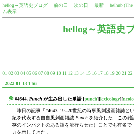
hellog～英語史ブログ
前の日
次の日
最新
helhub (Th
ム表示
hellog～英語史
01
02
03
04
05
06
07
08
09
10
11
12
13
14
15
16
17
18
19
20
21
22
2022-01-13 Thu
#4644.
Punch
が生み出した単語
[
punch
][
lexicology
][
neol
■
昨日の記事「#4643. 19--20世紀の時事風刺漫画雑誌と
紀を代表する自自風刺画雑誌
Punch
を紹介した．この雑
存のインパクトのある語を流行らせた）ことでも有名で
力を示してきた．