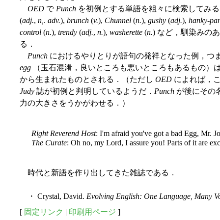
OED
で
Punch
を初例とする単語を粗々に検索してみると
(
adj.
,
n,
.
adv.
),
brunch
(
v.
),
Chunnel
(
n.
),
gushy
(
adj.
),
hanky-pa
control
(
n.
),
trendy
(
adj.
,
n.
),
washerette
(
n.
) など，馴染みの
る．
Punch
におけるやりとりが語句の発祥となった例，つ
egg
（玉石混淆，良いところも悪いところもあるもの）は，1
から生まれたものとされる．（ただし
OED
によれば，こ
Judy
誌が初例と判明しているようだ．
Punch
が後にその
力の大きさをうかがわせる．）
Right Reverend Host
: I'm afraid you've got a bad Egg, Mr. J
The Curate
: Oh no, my Lord, I assure you! Parts of it are exc
時代と新語を作り出してきた雑誌である．
・ Crystal, David.
Evolving English: One Language, Many V
[
固定リンク
|
印刷用ページ
]