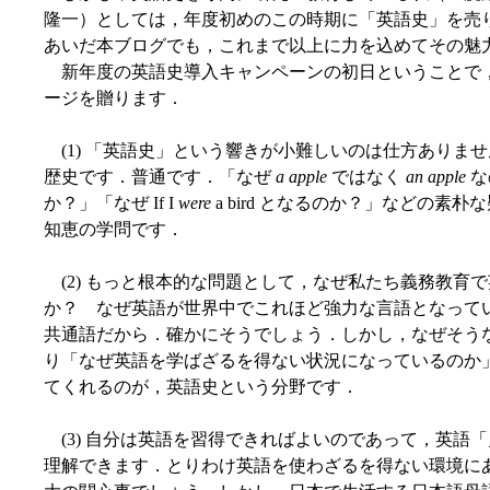
隆一）としては，年度初めのこの時期に「英語史」を売
あいだ本ブログでも，これまで以上に力を込めてその魅
新年度の英語史導入キャンペーンの初日ということで
ージを贈ります．
(1) 「英語史」という響きが小難しいのは仕方ありま
歴史です．普通です．「なぜ
a apple
ではなく
an apple
な
か？」「なぜ If I
were
a bird となるのか？」などの
知恵の学問です．
(2) もっと根本的な問題として，なぜ私たち義務教育
か？ なぜ英語が世界中でこれほど強力な言語となって
共通語だから．確かにそうでしょう．しかし，なぜそう
り「なぜ英語を学ばざるを得ない状況になっているのか
てくれるのが，英語史という分野です．
(3) 自分は英語を習得できればよいのであって，英語
理解できます．とりわけ英語を使わざるを得ない環境に