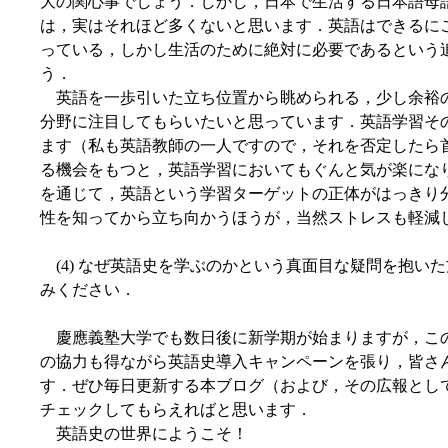
大の関心事でしょう．しかし，日本で生活する日本語母
は，実はそれほど多くないと思います．英語はできるに
っている，しかし生活のために絶対に必要であるという
う．
英語を一歩引いた立ち位置から眺められる，少し余裕
分野に注目してもらいたいと思っています．英語学習そ
ます（私も英語教師の一人ですので，それを否定したら
る機会をもつと，英語学習においてもぐんと気が楽にな
を通じて，英語という学習ターゲットの正体がはっきり
性を知ってから立ち向かうほうが，当然ストレスも軽減
(4) なぜ英語史を学ぶのかという真面目な疑問を抱い
みください．
慶應義塾大学でも数日後に新学期が始まりますが，この
の協力も得ながら英語史導入キャンペーンを張り，皆さ
す．ぜひ毎日更新する本ブログ（および，その広報とし
チェックしてもらえればと思います．
英語史の世界にようこそ！