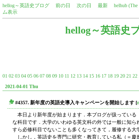
hellog～英語史ブログ
前の日
次の日
最新
helhub (Th
ム表示
hellog～英語史
01
02
03
04
05
06
07
08
09
10
11
12
13
14
15
16
17
18
19
20
21
22
2021-04-01 Thu
#4357. 新年度の英語史導入キャンペーンを開始します
[
■
本日より新年度が始まります．本ブログが扱っている
な科目です．大学のいわゆる英文科の外では一般に知ら
すら必修科目でないことも多くなってきて，履修する大
しかし，英語史を専門に研究・教育している私（＝慶