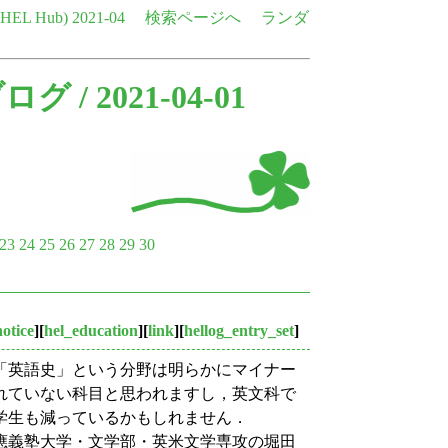
e HEL Hub)
2021-04
検索ページへ
ランダ
ブログ
/ 2021-04-01
23
24
25
26
27
28
29
30
notice
][
hel_education
][
link
][
hellog_entry_set
]
「英語史」という分野は明らかにマイナー
れていない科目と思われますし，英文科で
学生も減っているかもしれません．
應義塾大学・文学部・英米文学専攻の堀田