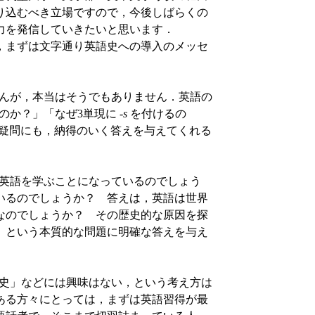
り込むべき立場ですので，今後しばらくの
力を発信していきたいと思います．
，まずは文字通り英語史への導入のメッセ
せんが，本当はそうでもありません．英語の
のか？」「なぜ3単現に -
s
を付けるの
素朴な疑問にも，納得のいく答えを与えてくれる
で英語を学ぶことになっているのでしょう
いるのでしょうか？ 答えは，英語は世界
なのでしょうか？ その歴史的な原因を探
」という本質的な問題に明確な答えを与え
「史」などには興味はない，という考え方は
ある方々にとっては，まずは英語習得が最