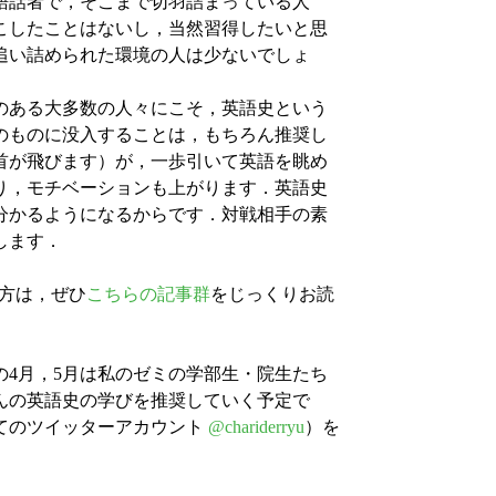
語話者で，そこまで切羽詰まっている人
こしたことはないし，当然習得したいと思
追い詰められた環境の人は少ないでしょ
のある大多数の人々にこそ，英語史という
のものに没入することは，もちろん推奨し
首が飛びます）が，一歩引いて英語を眺め
り，モチベーションも上がります．英語史
分かるようになるからです．対戦相手の素
します．
た方は，ぜひ
こちらの記事群
をじっくりお読
4月，5月は私のゼミの学部生・院生たち
んの英語史の学びを推奨していく予定で
てのツイッターアカウント
@chariderryu
）を