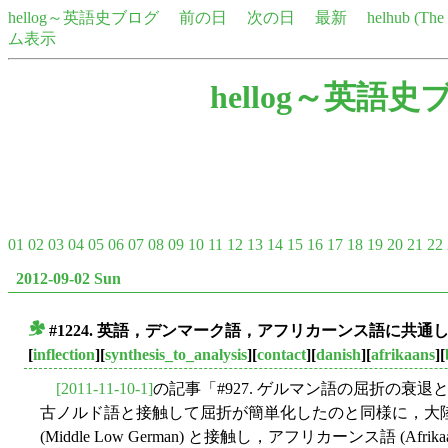
hellog～英語史ブログ
前の日
次の日
最新
helhub (Th
ム表示
hellog～英語史
01
02
03
04
05
06
07
08
09
10
11
12
13
14
15
16
17
18
19
20
21
22
2012-09-02 Sun
#1224. 英語，デンマーク語，アフリカーンス語に共
■
[
inflection
][
synthesis_to_analysis
][
contact
][
danish
][
afrikaans
][
[2011-11-10-1]
の記事「#927. ゲルマン語の屈折の衰退と
古ノルド語と接触して屈折が簡単化したのと同様に，大
(Middle Low German) と接触し，アフリカーンス語 (Afri