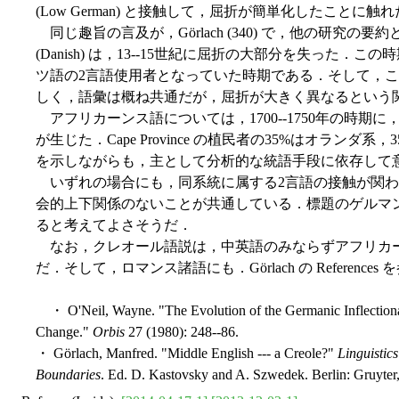
(Low German) と接触して，屈折が簡単化したことに触
同じ趣旨の言及が，Görlach (340) で，他の研究
(Danish) は，13--15世紀に屈折の大部分を失った
ツ語の2言語使用者となっていた時期である．そして，こ
しく，語彙は概ね共通だが，屈折が大きく異なるという
アフリカーンス語については，1700--1750年の時期
が生じた．Cape Province の植民者の35%はオラン
を示しながらも，主として分析的な統語手段に依存して
いずれの場合にも，同系統に属する2言語の接触が関わ
会的上下関係のないことが共通している．標題のゲルマ
ると考えてよさそうだ．
なお，クレオール語説は，中英語のみならずアフリカ
だ．そして，ロマンス諸語にも．Görlach の References 
・ O'Neil, Wayne. "The Evolution of the Germanic Inflectiona
Change."
Orbis
27 (1980): 248--86.
・ Görlach, Manfred. "Middle English --- a Creole?"
Linguistic
Boundaries
. Ed. D. Kastovsky and A. Szwedek. Berlin: Gruyter