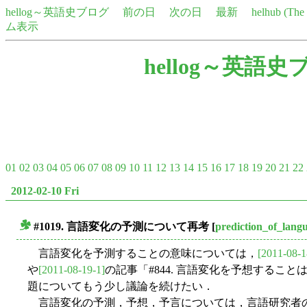
hellog～英語史ブログ
前の日
次の日
最新
helhub (Th
ム表示
hellog～英語史
01
02
03
04
05
06
07
08
09
10
11
12
13
14
15
16
17
18
19
20
21
22
2012-02-10 Fri
#1019. 言語変化の予測について再考
[
prediction_of_lang
■
言語変化を予測することの意味については，
[2011-08-1
や
[2011-08-19-1]
の記事「#844. 言語変化を予想するこ
題についてもう少し議論を続けたい．
言語変化の予測，予想，予言については，言語研究者