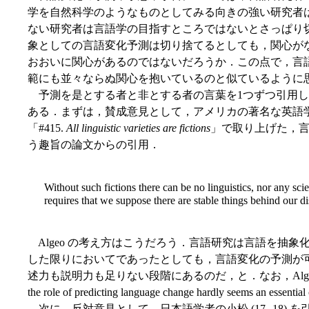
学を自然科学のようなものとしてみる向きの強い研究者
ない研究者は言語学の目指すところではないとさっぱり
象としての言語変化予測は切り捨てるとしても，関心が
おおいに関心があるのではないだろうか．この点で，言
範にも並々ならぬ関心を抱いているのと似ているように
予測を是とする者と非とする者の言葉を1つずつ引用し
ある．まずは，賛成意見として，アメリカの著名な英語学者 Al
「#415.
All linguistic varieties are fictions
」で取り上げた，言語
う趣旨の論文からの引用．
Without such fictions there can be no linguistics, nor any scie
requires that we suppose there are stable things behind our d
Algeo の考え方はこうだろう．言語研究は言語を抽
した限りにおいてであったとしても，言語変化の予測が
述力も説明力も足りない段階にあるのだ，と．なお，Algeo のこの発
the role of predicting language change hardly seems an ess
次に，反対意見として，日本語学者の小松 (17--18) を