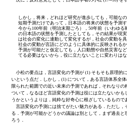
しかし，将来，どれほど研究が進歩しても，可能なの
短期予測だけであって，日本語の将来の状態を予測す
今から100年前（明治末期ごろ），50年前（いわゆ
の日本語の状態を予測したとしても，その結果が現実
は社会の変化に連動して変化するが，社会の変動を具
社会の変動が言語にどのように具体的に反映されるか
予測が可能だと仮定しても，人口動態や自然災害など
てる必要はないから，役に立たないことに変わりはな
小松の要点は，言語変化の予測が (1) そもそも原理的に
いという点だ．しかし，(1) について，ある言語体系全
限られた範囲での近い未来の予測であれば，それなりの精度
ついて，なるほど言語変化の予測は役には立たないかも
うかというよりは，純粋な好奇心に根ざしているもので
言語変化の予測には捨てがたい魅力がある．ただし，
る．予測が可能かどうかの議論は別として，まず過去と
ろう．