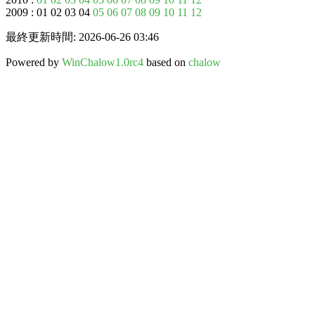
2009 : 01 02 03 04
05
06
07
08
09
10
11
12
最終更新時間: 2026-06-26 03:46
Powered by
WinChalow1.0rc4
based on
chalow