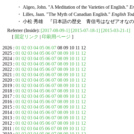
・ Algeo, John. "A Meditation of the Varieties of English."
En
・ Lilles, Jaan. "The Myth of Canadian English."
English To
・ 小松 秀雄 『日本語の歴史 青信号はなぜアオなのか
Referrer (Inside):
[2017-08-09-1]
[2015-07-18-1]
[2015-03-21-1]
[
固定リンク
|
印刷用ページ
]
2026 :
01
02
03
04
05
06
07
08 09 10 11 12
2025 :
01
02
03
04
05
06
07
08
09
10
11
12
2024 :
01
02
03
04
05
06
07
08
09
10
11
12
2023 :
01
02
03
04
05
06
07
08
09
10
11
12
2022 :
01
02
03
04
05
06
07
08
09
10
11
12
2021 :
01
02
03
04
05
06
07
08
09
10
11
12
2020 :
01
02
03
04
05
06
07
08
09
10
11
12
2019 :
01
02
03
04
05
06
07
08
09
10
11
12
2018 :
01
02
03
04
05
06
07
08
09
10
11
12
2017 :
01
02
03
04
05
06
07
08
09
10
11
12
2016 :
01
02
03
04
05
06
07
08
09
10
11
12
2015 :
01
02
03
04
05
06
07
08
09
10
11
12
2014 :
01
02
03
04
05
06
07
08
09
10
11
12
2013 :
01
02
03
04
05
06
07
08
09
10
11
12
2012 :
01
02
03
04
05
06
07
08
09
10
11
12
2011 :
01
02
03
04
05
06
07
08
09
10
11
12
2010 :
01
02
03
04
05
06
07
08
09
10
11
12