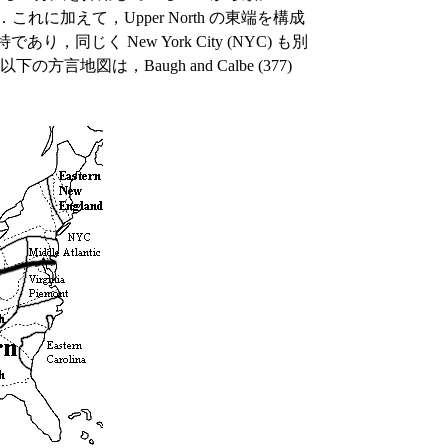
South である．これに加えて，Upper North の東端を構成
であり，同じく New York City (NYC) も別
図は，Baugh and Calbe (377)