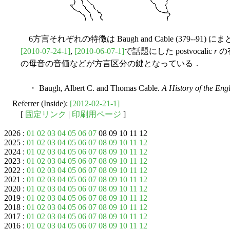
6方言それぞれの特徴は Baugh and Cable (379--
[2010-07-24-1]
,
[2010-06-07-1]
で話題にした postvocalic
r
の
の母音の音価などが方言区分の鍵となっている．
・ Baugh, Albert C. and Thomas Cable.
A History of the En
Referrer (Inside):
[2012-02-21-1]
[
固定リンク
|
印刷用ページ
]
2026 :
01
02
03
04
05
06
07
08 09 10 11 12
2025 :
01
02
03
04
05
06
07
08
09
10
11
12
2024 :
01
02
03
04
05
06
07
08
09
10
11
12
2023 :
01
02
03
04
05
06
07
08
09
10
11
12
2022 :
01
02
03
04
05
06
07
08
09
10
11
12
2021 :
01
02
03
04
05
06
07
08
09
10
11
12
2020 :
01
02
03
04
05
06
07
08
09
10
11
12
2019 :
01
02
03
04
05
06
07
08
09
10
11
12
2018 :
01
02
03
04
05
06
07
08
09
10
11
12
2017 :
01
02
03
04
05
06
07
08
09
10
11
12
2016 :
01
02
03
04
05
06
07
08
09
10
11
12