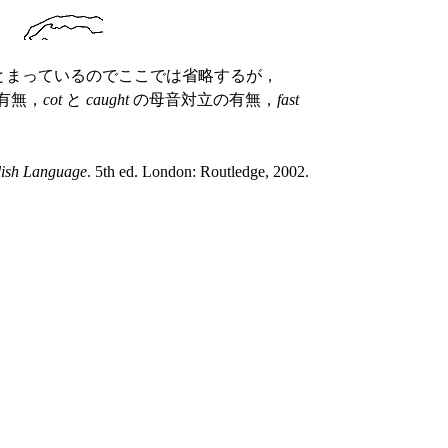
91) にまとまっているのでここでは省略するが，
有無，
cot
と
caught
の母音対立の有無，
fast
glish Language
. 5th ed. London: Routledge, 2002.