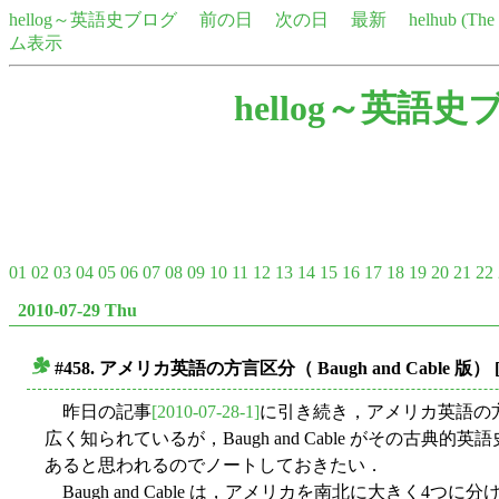
hellog～英語史ブログ
前の日
次の日
最新
helhub (Th
ム表示
hellog～英語史
01
02
03
04
05
06
07
08
09
10
11
12
13
14
15
16
17
18
19
20
21
22
2010-07-29 Thu
#458. アメリカ英語の方言区分（ Baugh and Cable 版）
■
昨日の記事
[2010-07-28-1]
に引き続き，アメリカ英語の方言
広く知られているが，Baugh and Cable がその古
あると思われるのでノートしておきたい．
Baugh and Cable は，アメリカを南北に大きく4