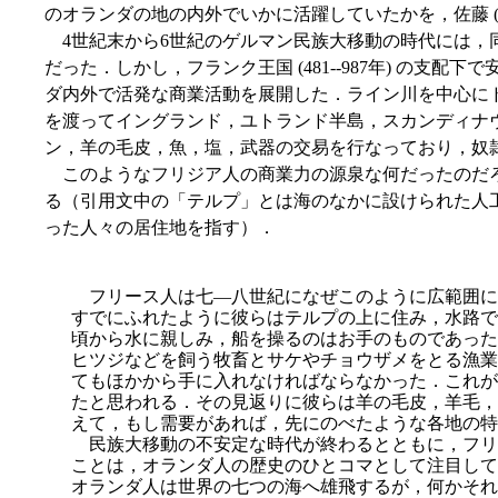
のオランダの地の内外でいかに活躍していたかを，佐藤 (21
4世紀末から6世紀のゲルマン民族大移動の時代には，
だった．しかし，フランク王国 (481--987年) の支
ダ内外で活発な商業活動を展開した．ライン川を中心に
を渡ってイングランド，ユトランド半島，スカンディナ
ン，羊の毛皮，魚，塩，武器の交易を行なっており，奴
このようなフリジア人の商業力の源泉な何だったのだろうか．
る（引用文中の「テルプ」とは海のなかに設けられた人
った人々の居住地を指す）．
フリース人は七―八世紀になぜこのように広範囲に
すでにふれたように彼らはテルプの上に住み，水路で
頃から水に親しみ，船を操るのはお手のものであった
ヒツジなどを飼う牧畜とサケやチョウザメをとる漁業
てもほかから手に入れなければならなかった．これが
たと思われる．その見返りに彼らは羊の毛皮，羊毛，
えて，もし需要があ
れば，先にのべたような各地の特
民族大移動の不安定な時代が終わるとともに，フリ
ことは，オランダ人の歴史のひとコマとして注目して
オランダ人は世界の七つの海へ雄飛するが，何かそれ