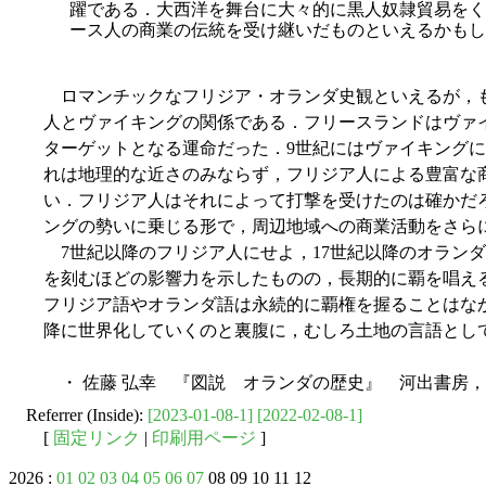
躍である．大西洋を舞台に大々的に黒人奴隷貿易をく
ース人の商業の伝統を受け継いだものといえるかもし
ロマンチックなフリジア・オランダ史観といえるが，も
人とヴァイキングの関係である．フリースランドはヴァ
ターゲットとなる運命だった．9世紀にはヴァイキング
れは地理的な近さのみならず，フリジア人による豊富な
い．フリジア人はそれによって打撃を受けたのは確かだ
ングの勢いに乗じる形で，周辺地域への商業活動をさら
7世紀以降のフリジア人にせよ，17世紀以降のオラン
を刻むほどの影響力を示したものの，長期的に覇を唱え
フリジア語やオランダ語は永続的に覇権を握ることはな
降に世界化していくのと裏腹に，むしろ土地の言語とし
・ 佐藤 弘幸 『図説 オランダの歴史』 河出書房，2
Referrer (Inside):
[2023-01-08-1]
[2022-02-08-1]
[
固定リンク
|
印刷用ページ
]
2026 :
01
02
03
04
05
06
07
08 09 10 11 12