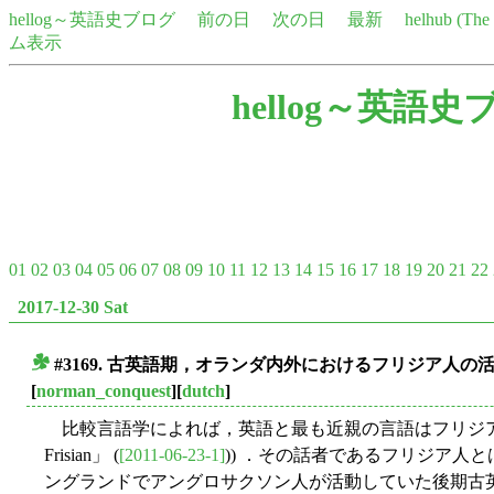
hellog～英語史ブログ
前の日
次の日
最新
helhub (Th
ム表示
hellog～英語史
01
02
03
04
05
06
07
08
09
10
11
12
13
14
15
16
17
18
19
20
21
22
2017-12-30 Sat
#3169. 古英語期，オランダ内外におけるフリジア人の
■
[
norman_conquest
][
dutch
]
比較言語学によれば，英語と最も近親の言語はフリジア
Frisian」 (
[2011-06-23-1]
)) ．その話者であるフリジア人
ングランドでアングロサクソン人が活動していた後期古