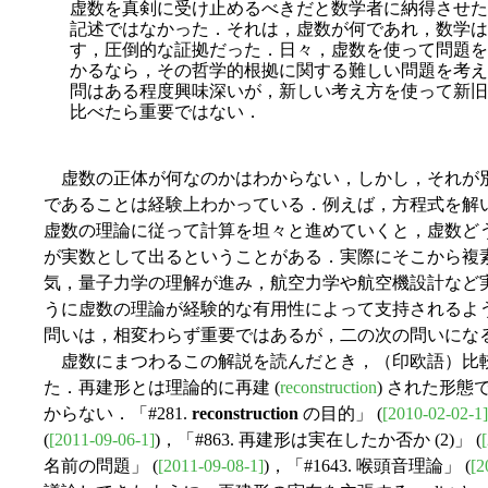
虚数を真剣に受け止めるべきだと数学者に納得させた
記述ではなかった．それは，虚数が何であれ，数学は
す，圧倒的な証拠だった．日々，虚数を使って問題を
かるなら，その哲学的根拠に関する難しい問題を考え
問はある程度興味深いが，新しい考え方を使って新旧
比べたら重要ではない．
虚数の正体が何なのかはわからない，しかし，それが
であることは経験上わかっている．例えば，方程式を解
虚数の理論に従って計算を坦々と進めていくと，虚数ど
が実数として出るということがある．実際にそこから複
気，量子力学の理解が進み，航空力学や航空機設計など
うに虚数の理論が経験的な有用性によって支持されるよ
問いは，相変わらず重要ではあるが，二の次の問いにな
虚数にまつわるこの解説を読んだとき，（印欧語）比
た．再建形とは理論的に再建 (
reconstruction
) された形
からない．「#281.
reconstruction
の目的」 (
[2010-02-02-1]
(
[2011-09-06-1]
)，「#863. 再建形は実在したか否か (2)」 (
名前の問題」 (
[2011-09-08-1]
)，「#1643. 喉頭音理論」 (
[2