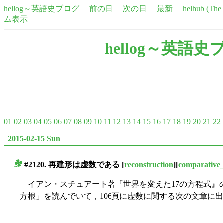
hellog～英語史ブログ
前の日
次の日
最新
helhub (Th
ム表示
hellog～英語史
01
02
03
04
05
06
07
08
09
10
11
12
13
14
15
16
17
18
19
20
21
22
2015-02-15 Sun
#2120. 再建形は虚数である
[
reconstruction
][
comparative_l
■
イアン・スチュアート著『世界を変えた17の方程式』の
方根」を読んでいて，106頁に虚数に関する次の文章に