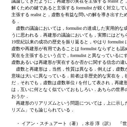
議論してきたように，再建形の実在を主張する realist
解くための鍵であると主張する formulist が鋭く対
主張する realist と，虚数を有益な問いの解を導き出すための
る．
虚数の議論においては，formulist の達成した実用的な成果
うに思われる．再建形の議論においても，実際にはどち
19世紀以来の成功の歴史を振り返ると，やはり formuli
虚数や再建形が有用であることは formulist ならずとも認
実在を主張するという点で，formulist と異なってい
虚数あるいは再建形が実在するか否かに関する信念の違
虚数と再建形は，当然，性質は異なる．例えば，虚数
意味は大いに異なっている．前者は非歴史的な実在を，
だ．それでも，虚数は虚数単位
i
を付して表され，再建形
は，互いに何となく似ていておもしろい．あちらの世界
おうか．
再建形のリアリズムという問題については，上に示した記事の
リズム」でも論じられている．
・ イアン・スチュアート（著），水谷 淳（訳） 『世