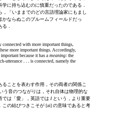
科学に持ち込むのに慎重だったのである．
価しながら，「いままでのどの言語理論家にもまし
ほかならぬこのブルームフィールドだっ
ある．
y connected with more important things,
 these more important things. Accordingly,
s important because it has a
meaning:
the
h-utterance . . . is connected, namely the
あることを表わす作用，その両者の関係こ
i] という音のつながりは，それ自体は物理的な
語では「愛」，英語では
I
という，より重要
の結びつきこそが [ai] の意味であると考