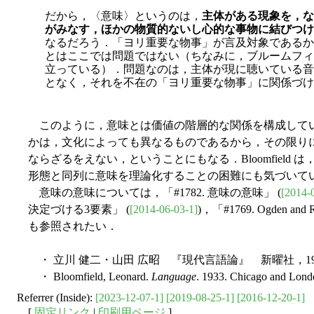
だから，〈意味〉というのは，
主体がある現象を，な
がみなす，ほかの物質的ないし心的な事物に結びつけ
なるだろう．「ヨリ重要な物事」が言及対象であるか
とはここでは問題ではない（ちなみに，ブルームフィ
立っている）．問題なのは，主体が現に聴いている音
となく，それを不在の「ヨリ重要な物事」に関係づけ
このように，意味とは価値の階層的な関係を構成して
かは，文化によっても異なるものであるから，その限り
ならざるをえない，ということにもなる．Bloomfield
形態と同列に意味を理論化することの困難にも気づいて
意味の意味については，「#1782. 意味の意味」 (
[2014-
決定づける3要素」 (
[2014-06-03-1]
)，「#1769. Ogden and 
も参照されたい．
・ 立川 健二・山田 広昭 『現代言語論』 新曜社，19
・ Bloomfield, Leonard.
Language
. 1933. Chicago and Lond
Referrer (Inside):
[2023-12-07-1]
[2019-08-25-1]
[2016-12-20-1]
[
固定リンク
|
印刷用ページ
]