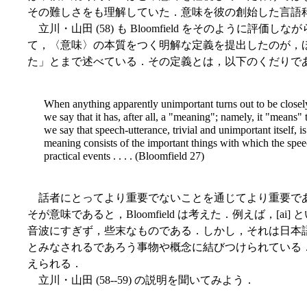
その難しさをも理解していた．意味を彼の創始した言語
立川・山田 (58) も Bloomfield をそのように評
て，〈意味〉の本質をつく明解な定義を提出したのが，
た」とまで述べている．その定義とは，以下のくだりで
When anything apparently unimportant turns out to be closel
we say that it has, after all, a "meaning"; namely, it "means"
we say that speech-utterance, trivial and unimportant itself, i
meaning consists of the important things with which the speec
practical events . . . . (Bloomfield 27)
話者にとってより重要でないことを通じてより重要で
そが意味であると，Bloomfield は考えた．例えば，[a
音波にすぎず，些末なものである．しかし，それは日本
とみなされるであろう事物や概念に結びつけられている．こ
えられる．
立川・山田 (58--59) の説明を聞いてみよう．