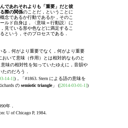
んであれそれよりも「重要」だと
彼
る際の関係
のことだ，ということに
概念であるか行動であるか，そのこ
ールド自身は，〈意味＝行動説〉に
，見ている形や色などに満足するこ
るという，そのプロセスである．
いる．何がより重要でなく，何がより重要
において意味（作用）とは相対的なものと
 は，意味の相対性を知っていたゆえに，音韻や
いたのだろう．
03-14-1]
)，「#1863. Stern による語の意味を
Richards の
semiotic triangle
」 (
[2014-03-01-1]
)
90年．
on: U of Chicago P, 1984.