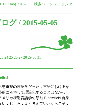
e HEL Hub)
2015-05
検索ページへ
ランダ
ブログ
/ 2015-05-05
23
24
25
26
27
28
29
30
31
otics
]
形態重視の言語学だった．言語における意
格的に考察して理論化することはなかっ
構造言語学の領袖 Bloomfield 自身
ない．むしろ，よく考えていたからこそ，