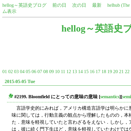
hellog～英語史ブログ
前の日
次の日
最新
helhub (Th
ム表示
hellog～英語史
01
02
03
04
05
06
07
08
09
10
11
12
13
14
15
16
17
18
19
20
21
22
2015-05-05 Tue
#2199. Bloomfield にとっての意味の意味
[
semantics
][
semi
■
言語学史的にみれば，アメリカ構造言語学は明らかに
味に関しては，行動主義の観点から理解したものの，本
た．意味を軽視していたと言わざるをえない．しかし，アメリカ
は，彼に続く門下生ほど，意味を軽視していたわけでは