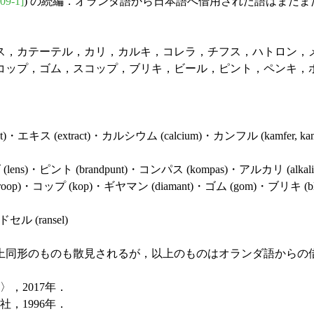
09-1]
) の続編．オランダ語から日本語へ借用された語はまだ
，カテーテル，カリ，カルキ，コレラ，チフス，ハトロン，
ップ，ゴム，スコップ，ブリキ，ビール，ピント，ペンキ，
 (extract)・カルシウム (calcium)・カンフル (kamfer, kam
ント (brandpunt)・コンパス (kompas)・アルカリ (alkali)・アル
op)・コップ (kop)・ギヤマン (diamant)・ゴム (gom)・ブリキ (b
ル (ransel)
同形のものも散見されるが，以上のものはオランダ語からの
，2017年．
，1996年．