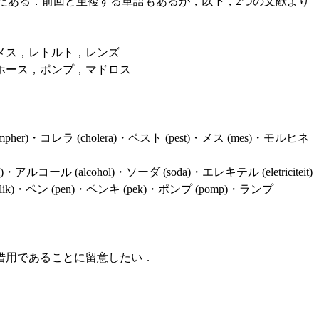
まだある．前回と重複する単語もあるが，以下，2つの文献より
メス，レトルト，レンズ
ホース，ポンプ，マドロス
pher)・コレラ (cholera)・ペスト (pest)・メス (mes)・モルヒネ
コール (alcohol)・ソーダ (soda)・エレキテル (eletriciteit)
lik)・ペン (pen)・ペンキ (pek)・ポンプ
(pomp)・ランプ
借用であることに留意したい．