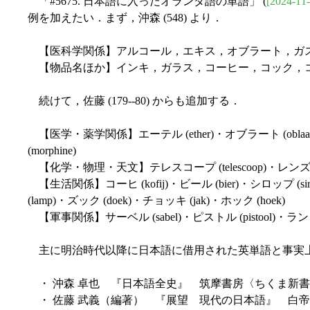
「#5675. 日本語に入ったオランダ語の単語」 (
[2024-11-
例を加えたい．まず，沖森 (548) より．
【医科学関係】アルコール，エキス，オブラート，ガス
【物品名ほか】インキ，ガラス，コーヒー，コック，コ
続けて，佐藤 (179--80) からも追加する．
【医学・薬学関係】エーテル (ether)・オブラート (oblaat)・エキス
(morphine)
【化学・物理・天文】テレスコープ (telescoop)・レンズ (lens)・ピ
【生活関係】コーヒ (kofij)・ビール (bier)・シロップ (siro
(lamp)・ズック (doek)・チョッキ (jak)・ホック (hoek)
【軍事関係】サーベル (sabel)・ピストル (pistool)・ランドセ
主に明治時代以降に日本語に借用された英単語と事実上
・ 沖森 卓也 『日本語全史』 筑摩書房〈ちくま新書〉
・ 佐藤 武義（編著） 『展望 現代の日本語』 白帝社