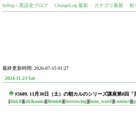
hellog～英語史ブログ
ChangeLog 最新
カテゴリ最新
前
最終更新時間: 2026-07-15 01:27
2024-11-23 Sat
#5689. 11月30日（土）の朝カルのシリーズ講座第
■
[
dutch
][
afrikaans
][
flemish
][
borrowing
][
loan_word
][
contact
][
g