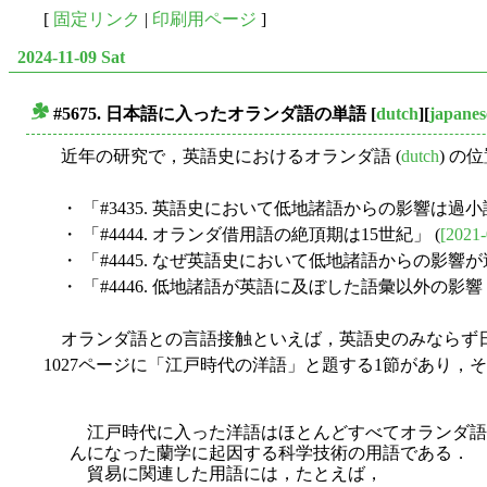
[
固定リンク
|
印刷用ページ
]
2024-11-09 Sat
#5675. 日本語に入ったオランダ語の単語
[
dutch
][
japanes
■
近年の研究で，英語史におけるオランダ語 (
dutch
) 
・ 「#3435. 英語史において低地諸語からの影響は過小
・ 「#4444. オランダ借用語の絶頂期は15世紀」 (
[2021-
・ 「#4445. なぜ英語史において低地諸語からの影響
・ 「#4446. 低地諸語が英語に及ぼした語彙以外の影響 ---
オランダ語との言語接触といえば，英語史のみならず日
1027ページに「江戸時代の洋語」と題する1節があり
江戸時代に入った洋語はほとんどすべてオランダ語
んになった蘭学に起因する科学技術の用語である．
貿易に関連した用語には，たとえば，