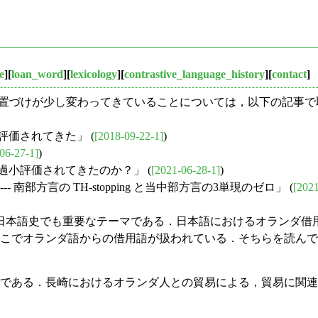
e
][
loan_word
][
lexicology
][
contrastive_language_history
][
contact
]
の位置づけが少し変わってきていることについては，以下の記事
評価されてきた」 (
[2018-09-22-1]
)
06-27-1]
)
が過小評価されてきたのか？」 (
[2021-06-28-1]
)
 南部方言の TH-stopping と当中部方言の3単現のゼロ」 (
[2021
本語史でも重要なテーマである．日本語におけるオランダ借
，そこでオランダ語からの借用語が扱われている．そちらを読ん
である．長崎におけるオランダ人との貿易による，貿易に関連