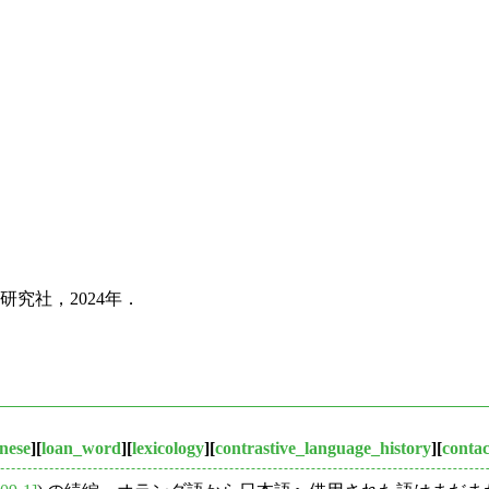
究社，2024年．
nese
][
loan_word
][
lexicology
][
contrastive_language_history
][
contac