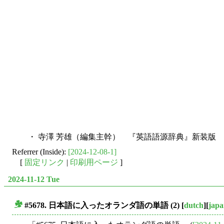
・ 寺澤 芳雄（編集主幹） 『英語語源辞典』新装版 研
Referrer (Inside):
[2024-12-08-1]
[
固定リンク
|
印刷用ページ
]
2024-11-12 Tue
#5678. 日本語に入ったオランダ語の単語 (2)
[
dutch
][
japa
■