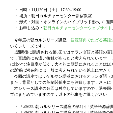
・ 日時：11月30日（土） 17:30--19:00
・ 場所：朝日カルチャーセンター新宿教室
・ 形式：対面・オンラインのハイブリッド形式（1週
・ お申し込み：
朝日カルチャーセンターウェブサイト
今年度の朝カルシリーズ講座
「語源辞典でたどる英語
いくシリーズです．
1週間後に開講される第8回ではオランダ語と英語の言語接触に
で，言語的にも濃い接触があったと考えられています．
に比べて注目度が低く，大々的に話題にされることはほ
の影響は潜在的には一般に考えられている以上に大きく
今回の講座では，ゲルマン語派におけるオランダ語（お
また，背景としての英蘭関係史にも注目します．さらに
本シリーズ講座の各回は独立していますので，過去回へ
プにまとめていますので，以下の記事をご覧ください．
・ 「#5625. 朝カルシリーズ講座の第1回「英語語源
・ 「#5629. 朝カルシリーズ講座の第2回「英語語彙