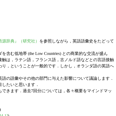
語源辞典』（研究社）
を参照しながら，英語語彙史をたどって
(the Low Countries) との商業的な交流が盛ん
接触は，ラテン語，フランス語，古ノルド語などとの言語接触
わり，ということが一般的です．しかし，オランダ語の英語へ
英語の語彙やその他の部門に与えた影響について議論します．
目したいと思います．
できます．過去7回分については，各々概要をマインドマッ
)
24-1]
)