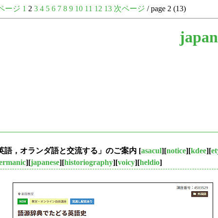
ページ
1
2
3
4
5
6
7
8
9
10
11
12
13
次ページ
/ page 2 (13)
japan
8回「英語，オランダ語と交流する」のご案内
[
asacul
][
notice
][
kdee
][
e
ermanic
][
japanese
][
historiography
][
voicy
][
heldio
]