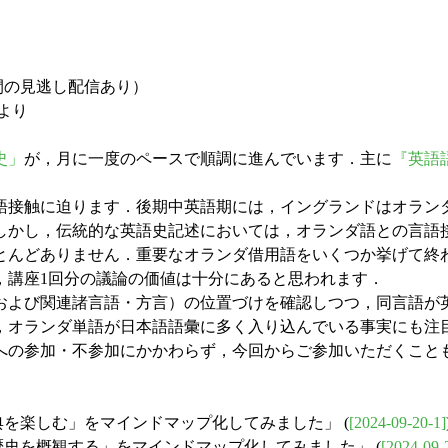
間の見逃し配信あり）
より
史」
が，月に一度のペースで順調に進んでいます．主に
『英語
迫ります．後期中英語期には，イングランドはオランダを含む低地帯 
しかし，伝統的な英語史記述においては，オランダ語との言語
とんどありません．重要なオランダ借用語をいくつか挙げて終
，講座1回分の議論の価値は十分にあると思われます．
よび関連諸言語・方言）の位置づけを確認しつつ，同言語が
，オランダ単語が日本語語彙に多く入り込んでいる事実にも注
の参加・不参加にかかわらず，今回からご参加いただくことも
辞典を楽しむ」をマインドマップ化してみました」 (
[2024-09-20-1]
の歴史を概観する」をマインドマップ化してみました」 (
[2024-09-