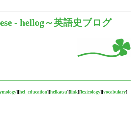
ese -
hellog～英語史ブログ
tymology
][
hel_education
][
helkatsu
][
link
][
lexicology
][
vocabulary
]