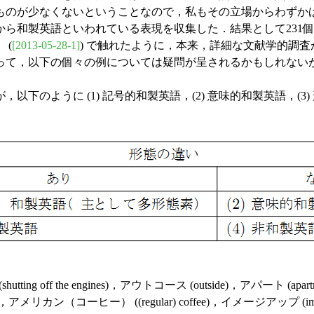
ものが少なくないということなので，私もその立場からわずか
ら和製英語といわれている表現を収集した．結果として231
 (
[2013-05-28-1]
) で触れたように，本来，詳細な文献学的調
って，以下の個々の例については疑問が呈されるかもしれない
のように (1) 記号的和製英語，(2) 意味的和製英語，(
 off the engines)，アウトコース (outside)，アパート (apart
t recording)，アメリカン（コーヒー） ((regular) coffee)，イメージアップ (