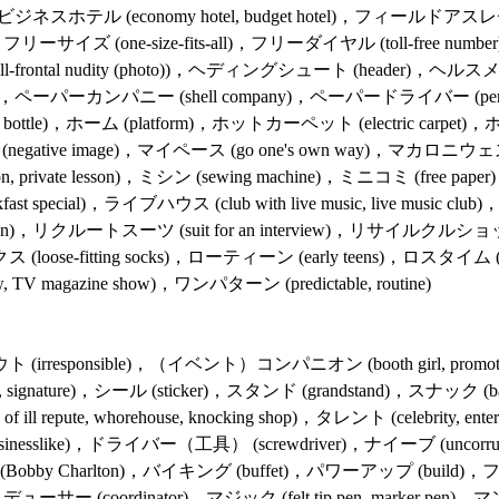
la)，ビジネスホテル (economy hotel, budget hotel)，フィールドアスレチッ
t)，フリーサイズ (one-size-fits-all)，フリーダイヤル (toll-free nu
ll-frontal nudity (photo))，ヘディングシュート (header)，ヘルスメータ
カンパニー (shell company)，ペーパードライバー (person with a drivi
tic bottle)，ホーム (platform)，ホットカーペット (electric carpet)
 (negative image)，マイペース (go one's own way)，マカロニウ
on, private lesson)，ミシン (sewing machine)，ミニコミ (free pap
cial)，ライブハウス (club with live music, live music club
 run)，リクルートスーツ (suit for an interview)，リサイルクルショップ (
se-fitting socks)，ローティーン (early teens)，ロスタイム (addition
ow, TV magazine show)，ワンパターン (predictable, routine)
rresponsible)，（イベント）コンパニオン (booth girl, promotiona
, signature)，シール (sticker)，スタンド (grandstand)，スナック (b
e of ill repute, whorehouse, knocking shop)，タレント (celebrity
businesslike)，ドライバー（工具） (screwdriver)，ナイーブ (uncorrupted,
bby Charlton)，バイキング (buffet)，パワーアップ (build)，ファイト (G
プロデューサー (coordinator)，マジック (felt tip pen, marker pe