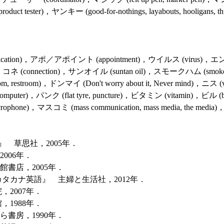
, product tester)，ヤンキー (good-for-nothings, layabouts, hooliga
plication)，アポ／アポイント (appointment)，ウイルス (virus)，エ
ed beef)，コネ (connection)，サンオイル (suntan oil)，スモークハム 
hroom, restroom)，ドンマイ (Don't worry about it, Never mind
computer)，パンク (flat tyre, puncture)，ビタミン (vitamin)，ビル 
crophone)，マスコミ (mass communication, mass media, the 
 草思社，2005年．
006年．
書店，2005年．
タカナ英語』 主婦と生活社，2012年．
2007年．
1988年．
書房，1990年．