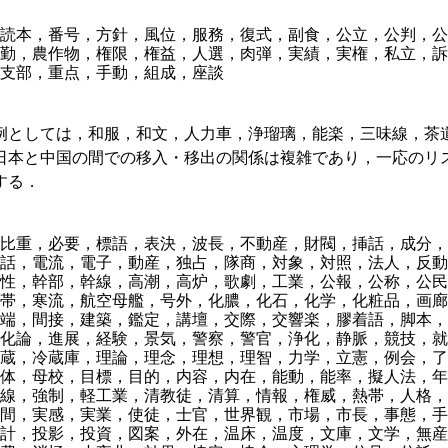
読本，番号，方針，風位，服務，復式，副食，公立，公判，公
勤，農作物，権限，権益，人選，肉弾，実績，実権，私立，訴
支部，重点，手動，組成，座談
としては，和服，和文，人力車，浄瑠璃，能楽，三味線，茶
本と中国の間での移入・移出の関係は複雑であり，一応のリ
する．
比重，必要，標語，表決，波長，不動産，財閥，挿話，成分，
話，電流，電子，動産，独占，隊商，対象，対照，法人，反動
性，幹部，幹線，高潮，高炉，歌劇，工業，公報，公称，公民
帯，寒流，航空母艦，号外，化膿，化石，化学，化粧品，画廊
端，間接，建築，鑑定，講壇，交際，交響楽，膠着語，脚本，
化論，進展，経験，景気，警察，警官，浄化，静脈，競技，就
蔵，冷蔵庫，理論，理念，理想，理智，力学，立憲，例会，了
体，母校，目標，目的，内容，内在，能動，能率，擬人法，年
線，強制，軽工業，清教徒，清算，情報，権威，熱帯，人格，
間，実感，実業，使徒，士官，世界観，市場，市長，事態，手
計，投影，投資，図案，外在，温床，温度，文庫，文学，無産