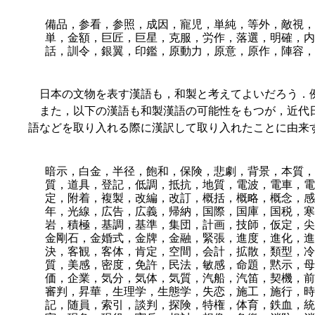
備品，参看，参照，成因，寵児，単純，等外，敵視，
単，金額，巨匠，巨星，克服，労作，落選，明確，内
話，訓令，銀翼，印鑑，原動力，原意，原作，陣容，
日本の文物を表す漢語も，和製と考えてよいだろう．例
また，以下の漢語も和製漢語の可能性をもつが，近代日
語などを取り入れる際に漢訳して取り入れたことに由来
暗示，白金，半径，飽和，保険，悲劇，背景，本質，
質，道具，登記，低調，抵抗，地質，電波，電車，電
定，附着，複製，改編，改訂，概括，概略，概念，感
年，光線，広告，広義，帰納，国際，国庫，国税，寒
岩，積極，基調，基準，集団，計画，技師，仮定，尖
金剛石，金婚式，金牌，金融，緊張，進度，進化，進
決，客観，客体，肯定，空間，会計，拡散，類型，冷
質，美感，密度，免許，民法，敏感，命題，黙示，母
価，企業，気分，気体，気質，汽船，汽笛，契機，前
審判，昇華，生理学，生態学，失恋，施工，施行，時
記，随員，索引，談判，探険，特権，体育，鉄血，統