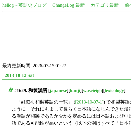
hellog～英語史ブログ
ChangeLog 最新
カテゴリ最新
前
最終更新時間: 2026-07-15 01:27
2013-10-12 Sat
#1629. 和製漢語
[
japanese
][
kanji
][
waseieigo
][
lexicology
]
■
「#1624. 和製英語の一覧」 (
[2013-10-07-1]
) で和製英
ように，それにもまして長らく日本語になじんできた漢
る漢語が和製であるか否かを定めるには日本語および中
語である可能性が高いという（以下の例はすべて『日本語百科大事