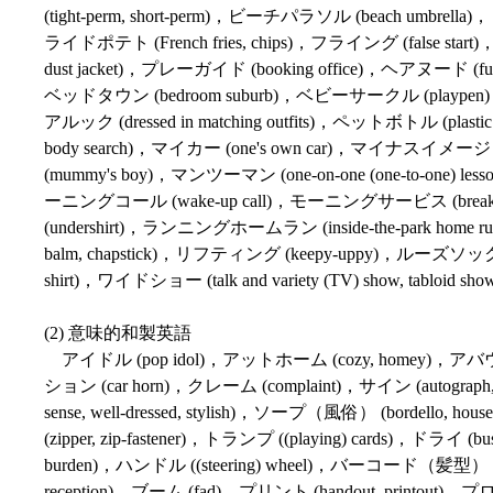
(tight-perm, short-perm)，ビーチパラソル (beach umbrel
ライドポテト (French fries, chips)，フライング (false star
dust jacket)，プレーガイド (booking office)，ヘアヌード (fu
ベッドタウン (bedroom suburb)，ベビーサークル (playpen)，ペーパー
アルック (dressed in matching outfits)，ペットボトル (plas
body search)，マイカー (one's own car)，マイナスイメージ
(mummy's boy)，マンツーマン (one-on-one (one-to-one) less
ーニングコール (wake-up call)，モーニングサービス (breakfast spe
(undershirt)，ランニングホームラン (inside-the-park home
balm, chapstick)，リフティング (keepy-uppy)，ルーズソックス (loo
shirt)，ワイドショー (talk and variety (TV) show, tabloid sh
(2) 意味的和製英語
アイドル (pop idol)，アットホーム (cozy, homey)，アバウト (i
ション (car horn)，クレーム (complaint)，サイン (autograph
sense, well-dressed, stylish)，ソープ（風俗） (bordello, hous
(zipper, zip-fastener)，トランプ ((playing) cards)，ドライ (
burden)，ハンドル ((steering) wheel)，バーコード（髪型） (Bo
reception)，ブーム (fad)，プリント (handout, printout)，