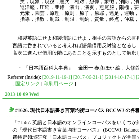
実，現象，現役，憲兵，相対，想像，象徴，消防，消
巡洋艦，圧延，亜鉛，演出，演奏，燕尾服，陽極，要
元素，園芸，原理，原則，原子，原罪，遠足，運動，
指導，指数，制裁，制限，制約，質量，終点，仲裁，
和製英語にせよ和製漢語にせよ，相手の言語からの直接
言語に呑まれていると考えれば語彙借用反対論となるし
高次に進んだ借用段階にあることを示すものとして解釈
・ 『日本語百科大事典』 金田一 春彦ほか 編，大修館，
Referrer (Inside):
[2019-11-19-1]
[2017-06-21-1]
[2014-10-17-1]
[
[
固定リンク
|
印刷用ページ
]
2013-10-09 Wed
#1626. 現代日本語書き言葉均衡コーパス BCCWJ の
■
「#1567. 英語と日本語のオンラインコーパスをいくつか紹
の『現代日本語書き言葉均衡コーパス』 (BCCWJ: Balanced 
費特定領域研究「日本語コーパス」プロジェクトが共同