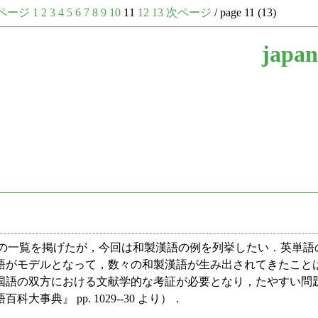
ページ
1
2
3
4
5
6
7
8
9
10
11
12
13
次ページ
/ page 11 (13)
japan
語の一覧を掲げたが，今回は和製漢語の例を列挙したい．英単
語がモデルとなって，数々の和製漢語が生み出されてきたこと
国語の双方における文献学的な考証が必要となり，たやすい問
典』 pp. 1029--30 より）．