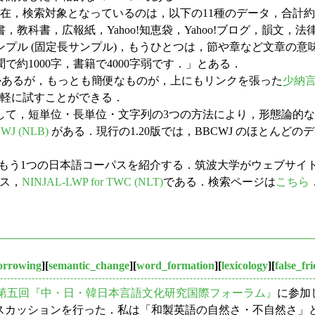
，検索対象となっているのは，以下の11種のデータ，合計約1億50
，教科書，広報紙，Yahoo!知恵袋，Yahoo!ブログ，韻文
ンプル (固定長サンプル)，もうひとつは，節や章など文章の意
約1000字，書籍で4000字弱です．」とある．
かあるが，もっとも簡便なものが，上にもリンクを張った
少納
手軽に試すことができる．
して，短単位・長単位・文字列の3つの方法により，形態論的
CWJ (NLB)
がある．現行の1.20版では，BBCWJ のほとん
もう1つの日本語コーパスを紹介する．筑波大学がウェブサイ
ース，
NINJAL-LWP for TWC (NLT)
である．検索ページは
こちら
orrowing
][
semantic_change
][
word_formation
][
lexicology
][
false_fr
第五回『中・日・韓日本言語文化研究国際フォーラム』
に参加
ィスカッションを行った．私は「和製英語の自然さ・不自然さ