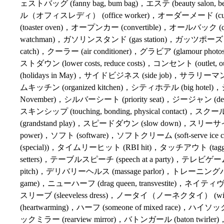
ェストバッグ (fanny bag, bum bag)，エステ (beauty salon, beauty sp
ル（オフィスレディ） (office worker)，オーダーメード (custom-m
(toaster oven)，オープンカー (convertible)，オールバック (combe
watchman)，ガソリンスタンド (gas station)，ガッツポーズ (
catch)，クーラー (air conditioner)，グラビア (glamour ph
ストダウン (lower costs, reduce costs)，コンセント (outlet, 
(holidays in May)，サイドビジネス (side job)，サラリーマン 
ムキッチン (organized kitchen)，シティホテル (big hotel)，シャ
November)，シルバーシート (priority seat)，ジージャン (deni
スキンシップ (touching, bonding, physical contact)，スクー
(grandstand play)，スピードダウン (slow down)，スリーサイズ ((bu
power)，ソフト (software)，ソフトクリーム (soft-serve ice cream,
(special))，タイムリーヒット (RBI hit)，タッチアウト (tagg
setters)，テーブルスピーチ (speech at a party)，テレビゲーム 
pitch)，デリバリーヘルス (massage parlor)，トレーニングパンツ（
game)，ニューハーフ (drag queen, transvestite)，ネイティヴチェ
スリーブ (sleeveless dress)，ノータイ（ノーネクタイ） (wit
(heartwarming)，ハーフ (someone of mixed race)，ハイソッ
ックミラー (rearview mirror)，バトンガール (baton twirler