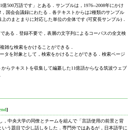
0万語です」とある．サンプルは，1976--2008年にかけ
，法律，国会会議録にわたる．各テキストからは2種類のサンプル
味上のまとまりに対応した単位の全体です (可変長サンプル)．
言
である．登録不要で，表層の文字列によるコーパスの全文検
な複雑な検索をかけることができる．
どのデータを対象として，検索をかけることができる．検索ページ
トからテキストを収集して編纂した11億語からなる筑波ウェブ
．
iend
]
し，中央大学の同僚とチームを組んで「言語使用の前景と背
」という題目で少し話しをした．専門外ではあるが，日本語学に