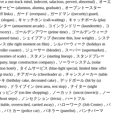
a one-track mind, indecent, salacious, pervert, abnormal)，オーエ
)，オービー (alumnus, alumna, graduate)，オーブントースター
f links)，ガード (overpass)，ガードマン ((security) guard,
slogan)，キャッチホン (call-waiting)，キャッチボール (play
ームセンター (amusement arcade)，コインランドリー (launderette)，コ
(drugstore, grocery)，ゴールデンアワー (prime time)，ゴールデンウィーク
ned tuna)，シェイプアップ (become thin, lose weight)，システ
 (the right moment on film)，シルバーウィーク (holidays in
ler coaster)，ジューサー (blender)，スーパー (supermarket)，
economies of scale)，スタメン (starting lineup)，スタンドプレー
pany, large construction company)，ソーラーシステム (solar
hotel)，タイムサービス (blue-light special, limited time offer
 truck)，チアガール (cheerleader a)，チャンスメーカー (table
hday cake, decorated cake)，デッドボール (hit by (a)
ドライブイン (rest area, rest stop)，ナイター (night
トショッピング (on-line shopping)，ノーカット (uncut (movie))，ノー
thout steps)，ノンセクション (trivia)，ハートフル
le, overexcited, carried away)，ハローワーク (Job Centre)，バ
aker)，パトカー (police car)，パネラー (panelist)，パンチパーマ