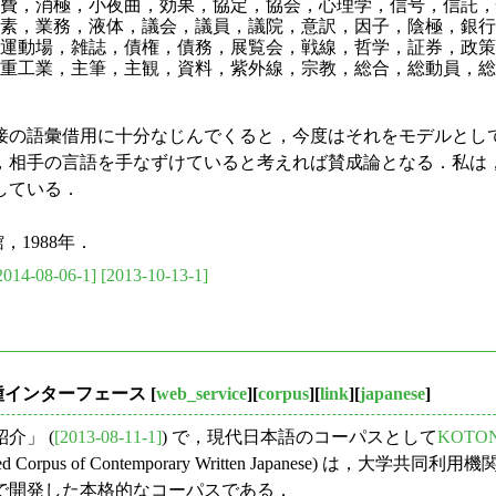
費，消極，小夜曲，効果，協定，協会，心理学，信号，信託，
素，業務，液体，議会，議員，議院，意訳，因子，陰極，銀行
運動場，雑誌，債権，債務，展覧会，戦線，哲学，証券，政策
重工業，主筆，主観，資料，紫外線，宗教，総合，総動員，総
の語彙借用に十分なじんでくると，今度はそれをモデルとし
，相手の言語を手なずけていると考えれば賛成論となる．私は
している．
1988年．
2014-08-06-1]
[2013-10-13-1]
各種インターフェース
[
web_service
][
corpus
][
link
][
japanese
]
介」 (
[2013-08-11-1]
) で，現代日本語のコーパスとして
KOT
Corpus of Contemporary Written Japanese
で開発した本格的なコーパスである．