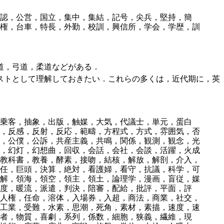
認，公営，国立，集中，集結，記号，尖兵，堅持，簡
権，台車，特長，外勤，校訓，興信所，学会，学歴，訓
道，弓道，柔道などがある．
ストとして理解しておきたい．これらの多くは，近代期に，英
乗客，抽象，出版，触媒，大気，代議士，単元，蛋白
，反感，反射，反応，範疇，方程式，方式，雰囲気，否
，公僕，公訴，共産主義，共鳴，関係，観測，観念，光
，幻灯，幻想曲，回収，会話，会社，会談，活躍，火成
教科書，教養，酵素，接吻，結核，解放，解剖，介入，
任，巨頭，決算，絶対，看護婦，看守，抗議，科学，可
解，領海，領空，領主，領土，論理学，漫画，盲従，媒
度，暖流，派遣，判決，陪審，配給，批評，平面，評
人権，任命，溶体，入場券，入超，商法，商業，社交，
工業，受難，水素，思潮，死角，素材，素描，速度，速
者，物質，喜劇，系列，係数，細胞，狭義，繊維，現