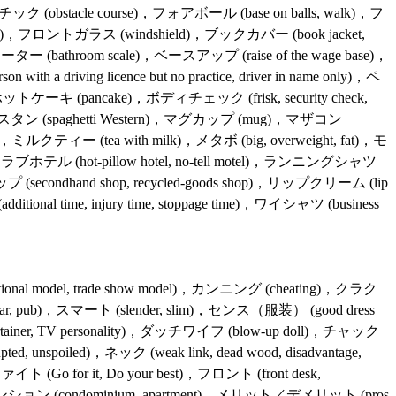
ク (obstacle course)，フォアボール (base on balls, walk)，フ
mber)，フロントガラス (windshield)，ブックカバー (book jacket,
ー (bathroom scale)，ベースアップ (raise of the wage base)，
ng licence but no practice, driver in name only)，ペ
，ホットケーキ (pancake)，ボディチェック (frisk, security check,
ェスタン (spaghetti Western)，マグカップ (mug)，マザコン
er)，ミルクティー (tea with milk)，メタボ (big, overweight, fat)，モ
)，ラブホテル (hot-pillow hotel, no-tell motel)，ランニングシャツ
secondhand shop, recycled-goods shop)，リップクリーム (lip
al time, injury time, stoppage time)，ワイシャツ (business
l model, trade show model)，カンニング (cheating)，クラク
ar, pub)，スマート (slender, slim)，センス（服装） (good dress
, entertainer, TV personality)，ダッチワイフ (blow-up doll)，チャック
 unspoiled)，ネック (weak link, dead wood, disadvantage,
o for it, Do your best)，フロント (front desk,
n)，マンション (condominium, apartment)，メリット／デメリット (pros