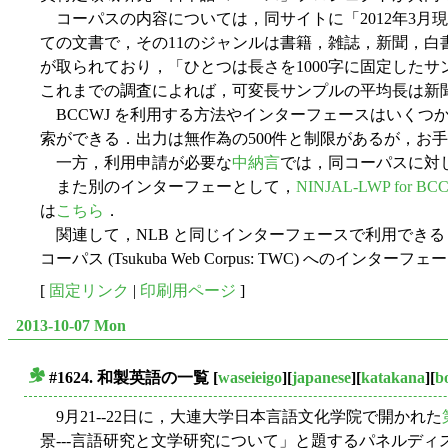
コーパスの内容については，同サイトに「2012年3月現在
ての文書で，その11のジャンルは書籍，雑誌，新聞，白書
が取られており，「ひとつは長さを1000字に固定したサ
これまでの調査によれば，可変長サンプルの平均長は新聞で
BCCWJ を利用する方法やインターフェースはいくつ
索ができる．出力は無作為の500件と制限があるが，お
一方，利用申請が必要な
中納言
では，同コーパスに対
また別のインターフェーとして，
NINJAL-LWP for BC
は
こちら
．
関連して，NLB と同じインターフェースで利用できる
コーパス (Tsukuba Web Corpus: TWC) へのインターフェ
[
固定リンク
|
印刷用ページ
]
2013-10-07 Mon
#1624. 和製英語の一覧
[
waseieigo
][
japanese
][
katakana
][
b
■
9月21--22日に，大連大学日本言語文化学院で開かれた
景---言語研究と文学研究について」と題するパネルデ