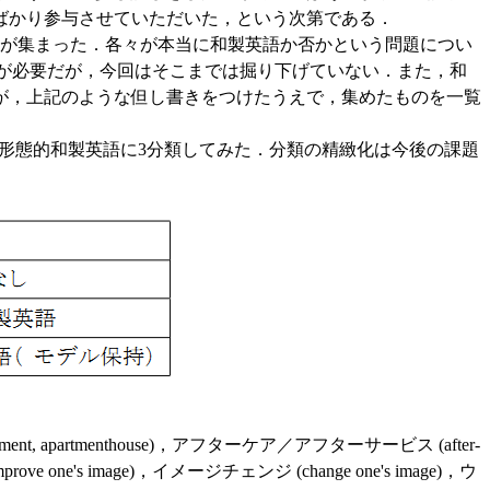
ばかり参与させていただいた，という次第である．
個が集まった．各々が本当に和製英語か否かという問題につい
査が必要だが，今回はそこまでは掘り下げていない．また，和
が，上記のような但し書きをつけたうえで，集めたものを一覧
3) 形態的和製英語に3分類してみた．分類の精緻化は今後の課題
ment, apartmenthouse)，アフターケア／アフターサービス (after-
improve one's image)，イメージチェンジ (change one's image)，ウ