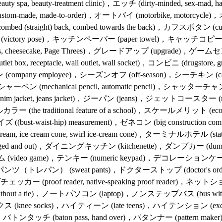
a, beauty-treatment clinic)，エッチ (dirty-minded, sex-mad, have 
ade, made-to-order)，オートバイ (motorbike, motorcycle
d (straight) back, combed towards the back)，カフスボタン (cuf
victory pose)，キッチンペーパー (paper towel)，キャッチコピー (
otos, cheesecake, Page Threes)，グレードアップ (upgrade)，ゲ
outlet box, receptacle, wall outlet, wall socket)，コンビニ 
(company employee)，シーズンオフ (off-season)，シーチキン (can
ーペン (mechanical pencil, automatic pencil)，シャッターチャンス
m jacket, jeans jacket)，ジーパン (jeans)，ジェットコースター (rol
ルカラー (the traditional feature of a school)，スケールメリット (
st-waist-hip) measurement)，ゼネコン (big construction com
 ice cream cone, swirl ice-cream cone)，ターミナルホテル (station 
ed and out)，ダイニングキッチン (kitchenette)，ダンプカー (dump
(video game)，テンキー (numeric keypad)，デコレーションケーキ (birt
トレパン） (sweat pants)，ドクターストップ (doctor's orders)，
ッカー (proof reader, native-speaking proof reader)，ネッ
hout a tie)，ノートパソコン (laptop)，ノンステップバス (bus wi
クス (knee socks)，ハイティーン (late teens)，ハイテンション (excitab
)，バトンタッチ (baton pass, hand over)，パタンナー (pattern m