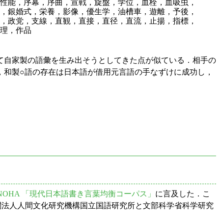
性能，序幕，序曲，宣戦，旋盤，学位，血栓，血吸虫，
，銀婚式，栄養，影像，優生学，油槽車，遊離，予後，
，政党，支線，直観，直接，直径，直流，止揚，指標，
理，作品
て自家製の語彙を生み出そうとしてきた点が似ている．相手の
，和製○語の存在は日本語が借用元言語の手なずけに成功し，
ONOHA 「現代日本語書き言葉均衡コーパス」
に言及した．こ
) は，大学共同利用機関法人人間文化研究機構国立国語研究所と文部科学省科学研究