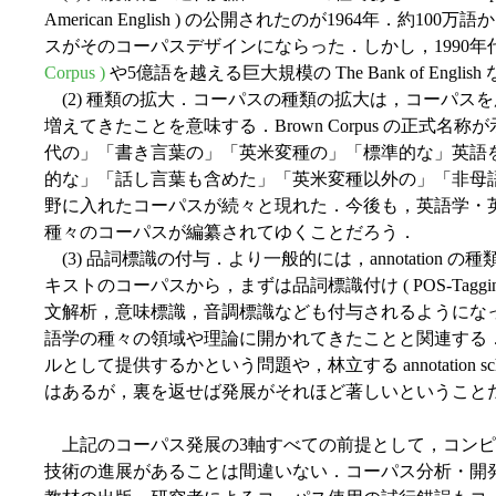
American English ) の公開されたのが1964年．
スがそのコーパスデザインにならった．しかし，1990年
Corpus )
や5億語を越える巨大規模の The Bank of Engli
(2) 種類の拡大．コーパスの種類の拡大は，コーパス
増えてきたことを意味する．Brown Corpus の正式
代の」「書き言葉の」「英米変種の」「標準的な」英語
的な」「話し言葉も含めた」「英米変種以外の」「非母
野に入れたコーパスが続々と現れた．今後も，英語学・
種々のコーパスが編纂されてゆくことだろう．
(3) 品詞標識の付与．より一般的には，annotation
キストのコーパスから，まずは品詞標識付け ( POS-Tagg
文解析，意味標識，音調標識なども付与されるようにな
語学の種々の領域や理論に開かれてきたことと関連する
ルとして提供するかという問題や，林立する annotation sch
はあるが，裏を返せば発展がそれほど著しいということ
上記のコーパス発展の3軸すべての前提として，コンピ
技術の進展があることは間違いない．コーパス分析・開