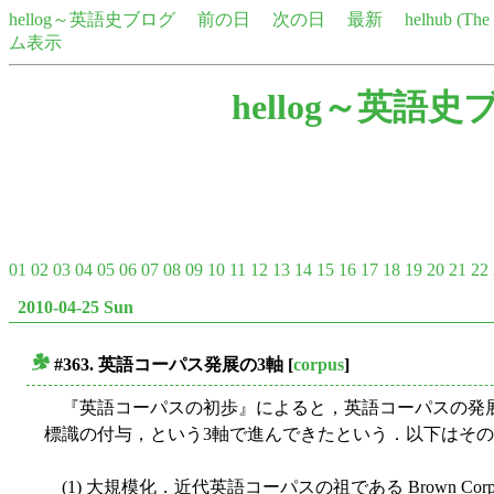
hellog～英語史ブログ
前の日
次の日
最新
helhub (Th
ム表示
hellog～英語史
01
02
03
04
05
06
07
08
09
10
11
12
13
14
15
16
17
18
19
20
21
22
2010-04-25 Sun
#363. 英語コーパス発展の3軸
[
corpus
]
■
『英語コーパスの初歩』によると，英語コーパスの発展は (1
標識の付与，という3軸で進んできたという．以下はそ
(1) 大規模化．近代英語コーパスの祖である Brown Corpus ( The Sta