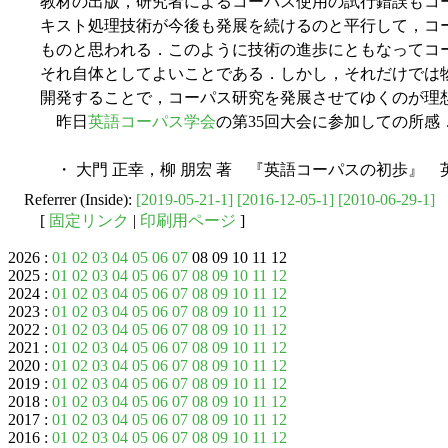
教材の出版，研究者によるコーパス使用の試行錯誤もコ
キスト処理技術が今後も発展を続けるのと平行して，コ
ものと思われる．このように技術の進歩にともなってコ
それ自体としてよいことである．しかし，それだけでは
開発することで，コーパス研究を発展させてゆくのが理
昨日
英語コーパス学会
の第35回大会に参加しての所感
・ 大門 正幸，柳 朋宏 著 『英語コーパスの初歩』 英潮
Referrer (Inside):
[2019-05-21-1]
[2016-12-05-1]
[2010-06-29-1]
[
固定リンク
|
印刷用ページ
]
2026 :
01
02
03
04
05
06
07
08 09 10 11 12
2025 :
01
02
03
04
05
06
07
08
09
10
11
12
2024 :
01
02
03
04
05
06
07
08
09
10
11
12
2023 :
01
02
03
04
05
06
07
08
09
10
11
12
2022 :
01
02
03
04
05
06
07
08
09
10
11
12
2021 :
01
02
03
04
05
06
07
08
09
10
11
12
2020 :
01
02
03
04
05
06
07
08
09
10
11
12
2019 :
01
02
03
04
05
06
07
08
09
10
11
12
2018 :
01
02
03
04
05
06
07
08
09
10
11
12
2017 :
01
02
03
04
05
06
07
08
09
10
11
12
2016 :
01
02
03
04
05
06
07
08
09
10
11
12