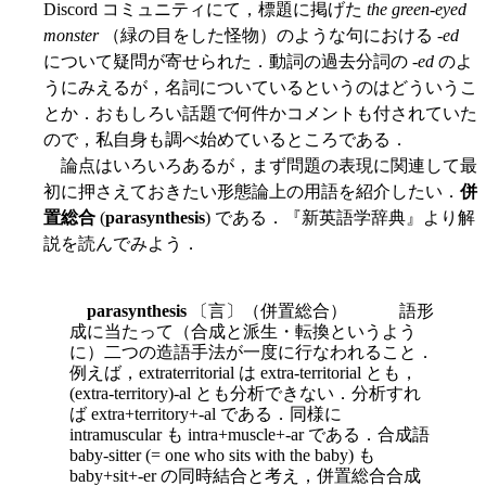
Discord コミュニティにて，標題に掲げた
the green-eyed
monster
（緑の目をした怪物）のような句における -
ed
について疑問が寄せられた．動詞の過去分詞の -
ed
のよ
うにみえるが，名詞についているというのはどういうこ
とか．おもしろい話題で何件かコメントも付されていた
ので，私自身も調べ始めているところである．
論点はいろいろあるが，まず問題の表現に関連して最
初に押さえておきたい形態論上の用語を紹介したい．
併
置総合
(
parasynthesis
) である．『新英語学辞典』より解
説を読んでみよう．
parasynthesis
〔言〕（併置総合） 語形
成に当たって（合成と派生・転換というよう
に）二つの造語手法が一度に行なわれること．
例えば，extraterritorial は extra-territorial とも，
(extra-territory)-al とも分析できない．分析すれ
ば extra+territory+-al である．同様に
intramuscular も intra+muscle+-ar である．合成語
baby-sitter (= one who sits with the baby) も
baby+sit+-er の同時結合と考え，併置総合合成