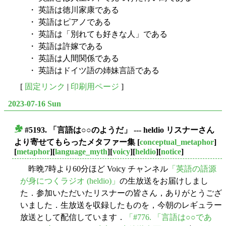
・ 英語は徳川家康である
・ 英語はピアノである
・ 英語は「別れても好きな人」である
・ 英語は許嫁である
・ 英語は人間関係である
・ 英語はドイツ語の姉妹言語である
[
固定リンク
|
印刷用ページ
]
2023-07-16 Sun
#5193. 「言語は○○のようだ」 --- heldio リスナーさん
■
より寄せてもらったメタファー集
[
conceptual_metaphor
]
[
metaphor
][
language_myth
][
voicy
][
heldio
][
notice
]
昨晩7時より60分ほど Voicy チャンネル
「英語の語源
が身につくラジオ (heldio)」
の生放送をお届けしまし
た．参加いただいたリスナーの皆さん，ありがとうござ
いました．生放送を収録したものを，今朝のレギュラー
放送として配信しています．
「#776. 「言語は○○であ