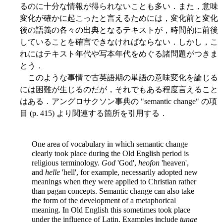
るのに十分な情報が得られないことも多い．また，意味
変化が確かに起こったと言えるためには，変化前と変化
後の語義の各々の出典となるテキストが，時間的に前後
していることを確言できなければならない．しかし，こ
れにはテキスト年代や写本年代をめぐる諸問題がつきま
とう．
このような事情で古英語期の単語の意味変化を論じる
には困難が生じるのだが，それでもある程度言えること
はある．アングロサクソン事典の "semantic change" の項
目 (p. 415) より関連する箇所を引用する．
One area of vocabulary in which semantic change
clearly took place during the Old English period is
religious terminology.
God
'God',
heofon
'heaven',
and
helle
'hell', for example, necessarily adopted new
meanings when they were applied to Christian rather
than pagan concepts. Semantic change can also take
the form of the development of a metaphorical
meaning. In Old English this sometimes took place
under the influence of Latin. Examples include
tunge