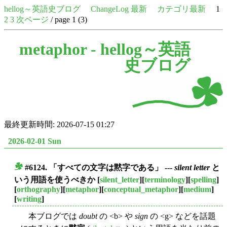
hellog～英語史ブログ
ChangeLog 最新
カテゴリ最新
1
2
3
次ページ
/ page 1 (3)
metaphor -
hellog～英語
史ブログ
最終更新時間: 2026-07-15 01:27
2026-02-01 Sun
#6124. 「すべての文字は黙字である」 ---
silent letter
と
■
いう用語を使うべきか
[
silent_letter
][
terminology
][
spelling
]
[
orthography
][
metaphor
][
conceptual_metaphor
][
medium
]
[
writing
]
本ブログでは
doubt
の <b> や
sign
の <g> などを話題