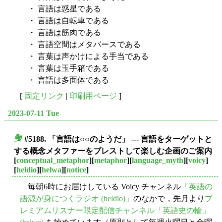
・ 言語は惑星である
・ 言語は自転車である
・ 言語は筋肉である
・ 言語空間はメタバースである
・ 言葉は声かけによる手当である
・ 言葉は玉手箱である
・ 言語は多面体である
[
固定リンク
|
印刷用ページ
]
2023-07-11 Tue
#5188. 「言語は○○のようだ」 --- 言語をターゲットと
■
する概念メタファーをブレストして楽しむ企画のご案内
[
conceptual_metaphor
][
metaphor
][
language_myth
][
voicy
]
[
heldio
][
helwa
][
notice
]
毎朝6時にお届けしている Voicy チャンネル
「英語の
語源が身につくラジオ (heldio)」
のなかで，先月より
プ
レミアムリスナー限定配信チャンネル「英語史の輪」