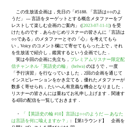
この生放送企画は，先日の「#5188. 「言語は○○のよ
うだ」 --- 言語をターゲットとする概念メタファーをブ
レストして楽しむ企画のご案内」 (
[2023-07-11-1]
) を受
けたものです．あらかじめリスナーの皆さんに「言語は
○○である」のメタファーとその「心」を考えてもら
い，Voicy のコメント欄にて寄せてもらった上で，それ
を生放送で紹介し，鑑賞するという企画でした．
実は今回の企画に先立ち，
プレミアムリスナー限定配
信チャンネル「英語史の輪」 (helwa)
のほうで，一度
「予行演習」を行なっていました．2回の企画を通じて
インスピレーションをかき立てる，優れたメタファーが
数多く寄せられ，たいへん有意義な機会となりました．
リスナーの皆さんには重ねてお礼申し上げます．関連す
る4回の配信を一覧しておきます．
・
「【英語史の輪 #10】言語は○○のようだ --- あなた
は言語を何に喩えますか？」
: 【第1ラウンド】 企画を