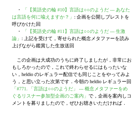
・
「【英語史の輪 #10】言語は○○のようだ --- あなた
は言語を何に喩えますか？」
: 企画を公開しブレストを
呼びかけた回
・
「【英語史の輪 #11】言語は○○のようだ --- 生激
論」
: 上記を受けて，寄せられた概念メタファーを読み
上げながら鑑賞した生放送回
この企画は大成功のうちに終了しましたが，非常にお
もしろかったので，これで終わらせるにはもったいな
い，heldio のレギュラー配信でも同じことをやってみよ
う，と思い立った次第です．今朝の heldio レギュラー回
「#771. 「言語は○○のようだ」 --- 概念メタファーをめ
ぐるリスナー参加型企画のご案内」
で，企画を案内しコ
メントを募りましたので，ぜひお聴きいただければ．