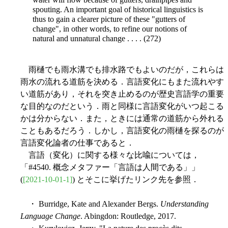
spouting. An important goal of historical linguistics is
thus to gain a clearer picture of these "gutters of
change", in other words, to refine our notions of
natural and unnatural change . . . . (272)
雨樋でも雨水溝でも排水路でもよいのだが，これらは
雨水の流れる道筋を決める．言語変化にもまた流れやす
い道筋があり，それを突き止めるのが歴史言語学の重要
な目的なのだという．雨と同様に言語変化がいつ起こる
かは分からない．また，ときには通常の道筋から外れる
こともあるだろう．しかし，言語変化の雨樋を探るのが
言語変化論者の仕事であると．
言語（変化）に関する様々な比喩については，
「#4540. 概念メタファー「言語は人間である」」
(
[2021-10-01-1]
) とそこに挙げたリンク先を参照．
・ Burridge, Kate and Alexander Bergs.
Understanding
Language Change
. Abingdon: Routledge, 2017.