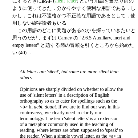
にするときに
黙字
(
silent_letter
) という用語を当たり前の
ように使ってきた．分かりやすく便利な用語である．し
かし，これは不適格かつ不正確な用語であるとして，使
用しない綴字論者もいる．
この用語のどこに問題があるのかを探っていきたいと
思うのだが，まずは Carney の "2.6.5 Auxiliary, inert and
empty letters" と題する節の冒頭を引くところから始めた
い (40) ．
All letters are 'silent', but some are more silent than
others
Opinions are sharply divided on whether to allow the
use of 'silent letters' in a description of English
orthography so as to cater for spellings such as the
<b> in
debt
,
doubt
. If we are to find our way in this
controversy, we clearly need to clarify our
terminology. The term 'silent letters' is an extension
of a metaphor commonly used in the teaching of
reading, where letters are often supposed to 'speak' to
the reader. When a simple vowel letter, as the <a> in