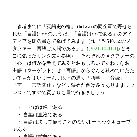
参考までに「英語史の輪」 (helwa) の同企画で寄せら
れた「言語は○○のようだ」「言語は○○である」のアイ
ディアを箇条書きで挙げてみます（cf. 「#4540. 概念メ
タファー「言語は人間である」」 (
[2021-10-01-1]
) とそ
こに張ったリンク先も参照）．それぞれのメタファーの
「心」は何かを考えてみるとおもしろいですね．なお，
主語（ターゲット）は「言語」からぐんと狭めていただ
いてもかまいません．以下の通り「語学」「音読」
「声」「言語変化」など，狭めた例は多々あります．ブ
レストですので質よりも量で行きましょう．
・ ことばは鏡である
・ 言葉は血液である
・ 言語は決して揃うことのないルービックキューブ
である
・ 言語は競争である