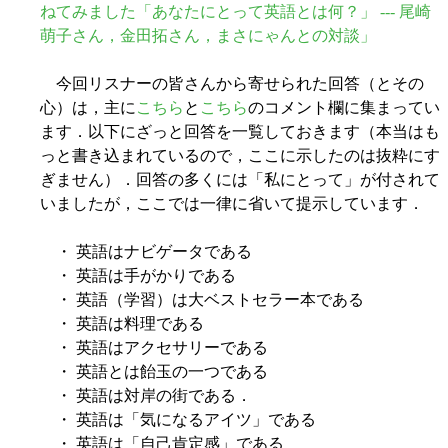
ねてみました「あなたにとって英語とは何？」 --- 尾崎
萌子さん，金田拓さん，まさにゃんとの対談」
今回リスナーの皆さんから寄せられた回答（とその
心）は，主に
こちら
と
こちら
のコメント欄に集まってい
ます．以下にざっと回答を一覧しておきます（本当はも
っと書き込まれているので，ここに示したのは抜粋にす
ぎません）．回答の多くには「私にとって」が付されて
いましたが，ここでは一律に省いて提示しています．
・ 英語はナビゲータである
・ 英語は手がかりである
・ 英語（学習）は大ベストセラー本である
・ 英語は料理である
・ 英語はアクセサリーである
・ 英語とは飴玉の一つである
・ 英語は対岸の街である．
・ 英語は「気になるアイツ」である
・ 英語は「自己肯定感」である