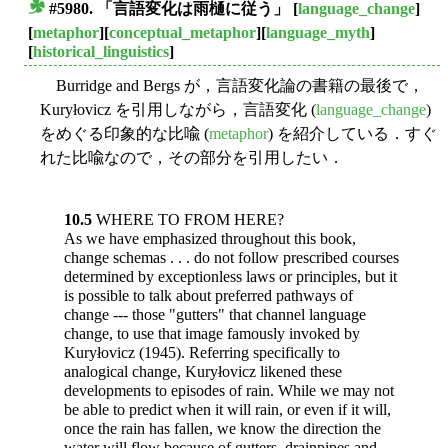
#5980. 「言語変化は雨樋に従う」
[
language_change
]
■
[
metaphor
][
conceptual_metaphor
][
language_myth
]
[
historical_linguistics
]
Burridge and Bergs が，言語変化論の書籍の最後で，
Kuryłovicz を引用しながら，言語変化 (
language_change
)
をめぐる印象的な比喩 (
metaphor
) を紹介している．すぐ
れた比喩なので，その部分を引用したい．
10.5
WHERE TO FROM HERE?
As we have emphasized throughout this book,
change schemas . . . do not follow prescribed courses
determined by exceptionless laws or principles, but it
is possible to talk about preferred pathways of
change --- those "gutters" that channel language
change, to use that image famously invoked by
Kuryłovicz (1945). Referring specifically to
analogical change, Kuryłovicz likened these
developments to episodes of rain. While we may not
be able to predict when it will rain, or even if it will,
once the rain has fallen, we know the direction the
water will flow because of gutters, drainpipes and