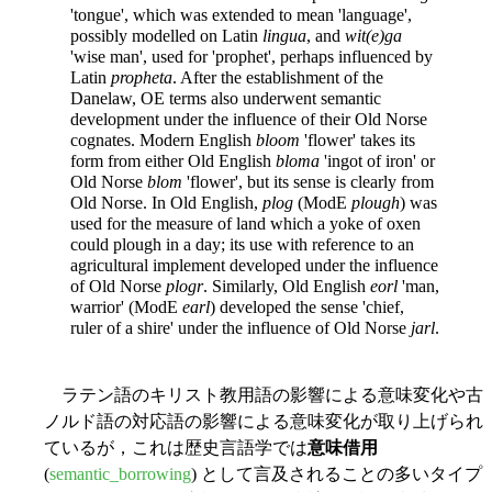
'tongue', which was extended to mean 'language',
possibly modelled on Latin
lingua
, and
wit(e)ga
'wise man', used for 'prophet', perhaps influenced by
Latin
propheta
. After the establishment of the
Danelaw, OE terms also underwent semantic
development under the influence of their Old Norse
cognates. Modern English
bloom
'flower' takes its
form from either Old English
bloma
'ingot of iron' or
Old Norse
blom
'flower', but its sense is clearly from
Old Norse. In Old English,
plog
(ModE
plough
) was
used for the measure of land which a yoke of oxen
could plough in a day; its use with reference to an
agricultural implement developed under the influence
of Old Norse
plogr
. Similarly, Old English
eorl
'man,
warrior' (ModE
earl
) developed the sense 'chief,
ruler of a shire' under the influence of Old Norse
jarl
.
ラテン語のキリスト教用語の影響による意味変化や古
ノルド語の対応語の影響による意味変化が取り上げられ
ているが，これは歴史言語学では
意味借用
(
semantic_borrowing
) として言及されることの多いタイプ