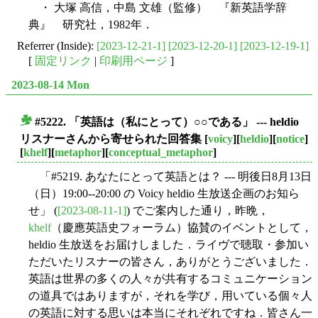
・ 大塚 高信，中島 文雄（監修） 『新英語学辞
典』 研究社，1982年．
Referrer (Inside):
[2023-12-21-1]
[2023-12-20-1]
[2023-12-19-1]
[
固定リンク
|
印刷用ページ
]
2023-08-14 Mon
#5222. 「英語は（私にとって）○○である」 --- heldio
■
リスナーさんから寄せられた回答集
[
voicy
][
heldio
][
notice
]
[
khelf
][
metaphor
][
conceptual_metaphor
]
「#5219. あなたにとって英語とは？ --- 明後日8月13日
（日）19:00--20:00 の Voicy heldio 生放送企画のお知ら
せ」 (
[2023-08-11-1]
) でご案内した通り，昨晩，
khelf
（慶應英語史フォーラム）協賛のイベントとして，
heldio 生放送をお届けしました．ライヴで聴取・参加い
ただいたリスナーの皆さん，ありがとうございました．
英語は世界の多くの人々が共有するコミュニケーション
の道具ではありますが，それを学び，用いている個々人
の英語に対する思いは本当にそれぞれですね．皆さん一