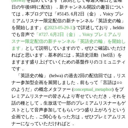
(helwa)
を始めています（原則として毎週火曜日と金曜
日の午後6時に配信）．新チャンネル開設の趣旨につい
ては，本ブログでは「#5145. 6月2日（金），Voicy プレ
ミアムリスナー限定配信の新チャンネル「英語史の輪」
を開始します」 (
[2023-05-29-1]
) で詳述しており，heldio
でも音声で
「#727. 6月2日（金），Voicy プレミアムリ
スナー限定配信の新チャンネル「英語史の輪」を開始し
ます」
として説明していますので，ぜひご確認いただけ
ればと思います．基本的には，英語史活動（hel活）を
ますます盛り上げていくための基盤作りのコミュニティ
です．
「英語史の輪」 (helwa) の過去2回の配信回では，リス
ナー参加型企画を展開しました．前もって「言語は○○
のようだ」の概念メタファー (
conceptual_metaphor
) をプ
レミアムリスナーの皆さんより寄せていただき，それを
話の種として，生放送で一部のプレミアムリスナーもゲ
ストとして音声参加してもらいつつ盛り上がろうという
企画でした．ご関心をもった方は，ぜひプレミアムリス
ナーになっていただければと．