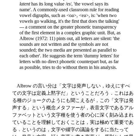
latent
has its long value /eɪ/, 'the vowel says its
name'. A commonly-used classroom rule for reading
vowel digraphs, such as <oa>, <ea>, is: 'when two
vowels go walking, it's the first that does the talking'
--- a comment on the greater phonetic transparency
of the first element in a complex graphic unit. But, as
Albrow (1972: 11) pints out, all letters are silent: 'the
sounds are not written and the symbols are not
sounded; the two media are presented as parallel to
each other'. He suggests the term 'dummy letters' for
letters with no direct phonetic counterpart but, as far
as possible, tries to do without them in his analysis.
Albrow の言い分は「文字は発声しない，ゆえにすべ
ての文字は定義上黙字だ」ということだろう．これはあ
る種のジョークのようにも聞こえるが，この「文字は発
声する」という概念メタファーが，表音文字であるアル
ファベットという文字種を使う者の心に深く刻み込まれ
ていることを理解しておくことは，実は極めて重要であ
る．というのは，文字や綴字の議論をするに当たって