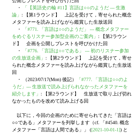
公開しブレストを呼びかけた回
・
「【英語史の輪 #11】言語は○○のようだ --- 生激
論」
: 【第1ラウンド】 上記を受けて，寄せられた概念
メタファーを読み上げながら鑑賞した生放送回
・
「#771. 「言語は○○のようだ」 --- 概念メタファー
をめぐるリスナー参加型企画のご案内」
: 【第2ラウン
ド】 企画を公開しブレストを呼びかけた回
・
「#776. 「言語は○○である」 --- 初のリスナー参加
の生放送企画」
: 【第2ラウンド】 上記を受けて，寄せ
られた概念メタファーを読み上げながら鑑賞した生放送
回
・ （2023/07/17(Mon) 後記）
「#777. 「言語は○○のよ
うだ」--- 生放送で読み上げられなかったメタファーを
紹介します」
: 【第2ラウンド】 生放送で取り上げ切れ
なかったものを改めて読み上げる回
以下に，今回の企画のために寄せられてきた「言語は
○○である」メタファーを列挙します（cf. 「#4540. 概念
メタファー「言語は人間である」」 (
[2021-10-01-1]
) と