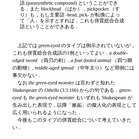
語 (parasynthetic compound) ということができ
る．また blockhead （ばか），pickpocket （す
り）も，もし主要語 -head, pick- が転換によっ
て「人」を示すとすれば，これも併置総合合成
語ということができある．
上記では
green-eyed
のタイプは例示されていないが，
これも併置総合合成語の1例といってよい．
a double-
edged sword
（両刃の剣）,
a four-footed animal
（四つ脚
の動物）,
middle-aged spread
（中年太り）など用例には
事欠かない．
なお
the green-eyed monster
は言わずと知れた
Shakespeare の
Othello
(3.3.166) からの句である．
green-
eyed
も
the green-eyed monster
もいずれも Shakespeare が
生み出した表現で，以降「嫉妬」の擬人化の表現として
広く用いられるようになった．
今後もこのタイプの併置総合について考えていきた
い．