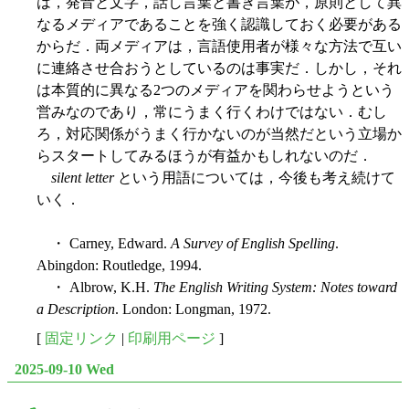
は，発音と文字，話し言葉と書き言葉が，原則として異
なるメディアであることを強く認識しておく必要がある
からだ．両メディアは，言語使用者が様々な方法で互い
に連絡させ合おうとしているのは事実だ．しかし，それ
は本質的に異なる2つのメディアを関わらせようという
営みなのであり，常にうまく行くわけではない．むし
ろ，対応関係がうまく行かないのが当然だという立場か
らスタートしてみるほうが有益かもしれないのだ．
silent letter
という用語については，今後も考え続けて
いく．
・ Carney, Edward.
A Survey of English Spelling
.
Abingdon: Routledge, 1994.
・ Albrow, K.H.
The English Writing System: Notes toward
a Description
. London: Longman, 1972.
[
固定リンク
|
印刷用ページ
]
2025-09-10 Wed