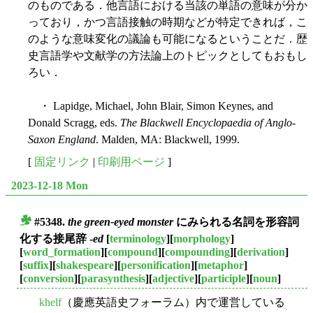
のものである．他言語における当該の単語の意味が分か
っており，かつ言語接触の時期などが特定できれば，こ
のような意味変化の議論も可能になるということだ．歴
史言語学や文献学の方法論上のトピックとしてもおもし
ろい．
・ Lapidge, Michael, John Blair, Simon Keynes, and
Donald Scragg, eds.
The Blackwell Encyclopaedia of Anglo-
Saxon England
. Malden, MA: Blackwell, 1999.
[
固定リンク
|
印刷用ページ
]
2023-12-18 Mon
#5348.
the green-eyed monster
にみられる名詞を形容詞
■
化する接尾辞 -
ed
[
terminology
][
morphology
]
[
word_formation
][
compound
][
compounding
][
derivation
]
[
suffix
][
shakespeare
][
personification
][
metaphor
]
[
conversion
][
parasynthesis
][
adjective
][
participle
][
noun
]
khelf
（慶應英語史フォーラム）内で運営している