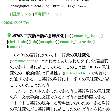
・ Kuryłovicz, Jerzy. "La nature des procès dits
'analogiques'."
Acta Linguistica
5 (1945): 15--37.
[
固定リンク
|
印刷用ページ
]
2024-12-06 Fri
#5702. 古英語単語の意味変化
[
oe
][
semantic_change
]
■
[
christianity
][
latin
][
metaphor
][
semantic_borrowing
]
[
contact
]
いずれの言語においても，語彙の
意味変化
(
semantic_change
) はきわめてありふれたタイプの言語変
化であり，常に起こっている．このことは「#1955. 意味
変化の一般的傾向と日常性」 (
[2014-09-03-1]
) でも論じ
た通りである．古英語の単語にも，多くの意味変化が起
こっていたことだろう．
しかし，たくさんあったであろう古英語単語の意味変
化を，文献学的に文証できるかどうかは別問題である．
そもそも古英語の現存する資料は少ないため，ある単語
の意味変化が古英語期中に起こったのかどうかを確かめ