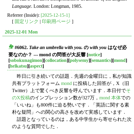
Language
. London: Longman, 1985.
Referrer (Inside):
[2025-12-15-1]
[
固定リンク
|
印刷用ページ
]
2025-12-01 Mon
#6062.
Take an umbrella with you.
の
with you
はなぜ必
■
要なのか？ --- mond の問答が大反響
[
notice
]
[
sobokunagimon
][
collocation
][
polysemy
][
semantics
][
mond
]
[
helkatsu
][
aspect
]
昨日に引き続いての話題．先週の金曜日に，私が知識
共有プラットフォーム
mond
に投稿した回答が，X（旧
Twitter）上で驚くべき反響を呼んでいます．本日付で
そ
のX投稿
のインプレッション数が327万，
mond 本体
での
「いいね」も800件に迫る勢いです．「英語に関する素
朴な疑問」への関心の高さを改めて実感しています．
話題となっているのは，ある中学生から寄せられた次
のような質問でした．