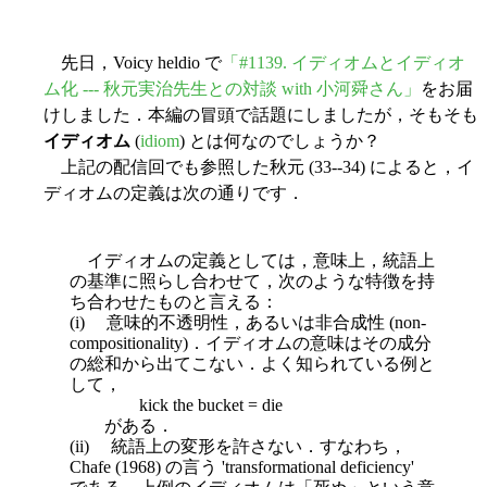
先日，Voicy heldio で
「#1139. イディオムとイディオ
ム化 --- 秋元実治先生との対談 with 小河舜さん」
をお届
けしました．本編の冒頭で話題にしましたが，そもそも
イディオム
(
idiom
) とは何なのでしょうか？
上記の配信回でも参照した秋元 (33--34) によると，イ
ディオムの定義は次の通りです．
イディオムの定義としては，意味上，統語上
の基準に照らし合わせて，次のような特徴を持
ち合わせたものと言える：
(i) 意味的不透明性，あるいは非合成性 (non-
compositionality)．イディオムの意味はその成分
の総和から出てこない．よく知られている例と
して，
kick the bucket = die
がある．
(ii) 統語上の変形を許さない．すなわち，
Chafe (1968) の言う 'transforma
tional deficiency'