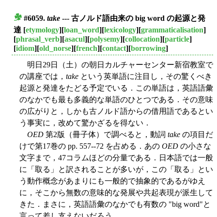
#6059.
take
--- 古ノルド語由来の big word の起源と発
■
達
[
etymology
][
loan_word
][
lexicology
][
grammaticalisation
]
[
phrasal_verb
][
asacul
][
polysemy
][
collocation
][
particle
]
[
idiom
][
old_norse
][
french
][
contact
][
borrowing
]
明日29日（土）の朝日カルチャーセンター新宿教室で
の講座では，
take
という英単語に注目し，その驚くべき
起源と発達をたどる予定でいる．この単語は，英語語彙
のなかでも最も多義的な単語のひとつである．その意味
の広がりと，しかも古ノルド語からの借用語であるとい
う事実に，改めて驚かざるを得ない．
OED
第2版（冊子体）で調べると，動詞
take
の項目だ
けで第17巻の pp. 557--72 を占める．あの
OED
の小さな
文字まで，47コラムほどの分量である．日本語では一般
に「取る」と訳されることが多いが，この「取る」とい
う動作概念があまりにも一般的で抽象的であるがゆえ
に，そこから無数の意味的な発展や共起表現が派生して
きた．まさに，英語語彙のなかでも有数の "big word"と
言って差し支えないだろう．