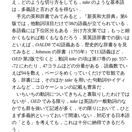
え，どのような切り方をしても，
take
のような基本語
は，多義語と言わざるを得ない．
手元の英和辞書でみてみると，『新英和大辞典』第6
版では，他動詞項目だけで38の語義が立てられている．
各語義には下位区分もある．分け方次第では，もっと細
かくもなれば粗くもなるだろう．英英語辞書での扱いは
といえば，
OALD8
で42語義ある．歴史的な辞書をを見
てみると，Johnson の辞書（1755年）で113語義ほど．
OED
第2版で引くと，動詞
take
の項は第17巻の pp. 557-
-72 にわたり，47コラムほどの分量がある．語義数でい
えば94を数え，ページをめくっていくだけで壮観であ
る．辞書には，そのほか
take
を用いた句動詞やイディ
オムなど，コロケーションの記載も豊富だ．
いちいちの動詞についてきちんと裏取りしたわけでは
ないが，
OED
でみる限り，
take
は英語の一般動詞のな
かでも群を抜いて記述が多く，その限りにおいて，ひと
まず多義的といっておいて間違いない．対応する日本語
の「とる」を考えても，これは十分に納得できるだろ
う．