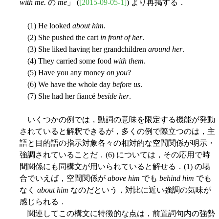
with me.
の
me
」 (
[2015-09-05-1]
) より再掲する．
(1) He looked
about him
.
(2) She pushed the cart
in front of her
.
(3) She liked having her grandchildren
around her
.
(4) They carried some food
with them
.
(5) Have you any money
on you
?
(6) We have the whole day
before us
.
(7) She had her fiancé
beside her
.
いくつかの例では，動詞の意味を限定する機能が発動
されていると解釈できるが，多くの例で際立つのは，主
語と目的語の指示対象各々の相対的な空間関係が明示・
強調されていることだ．(6) については，その応用で時
間関係にも同構文が用いられていると解せる．(1) の場
合でいえば，空間関係が
above him
でも
behind him
でも
なく
about him
なのだという，対比に近い強調の気味が
感じられる．
関連してこの構文に特徴的な点は，前置詞句内の強勢