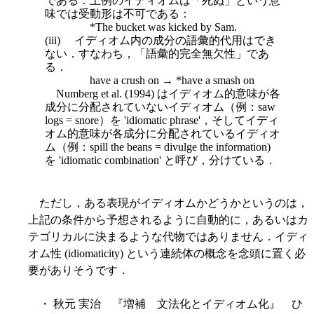
である．上例のイディオムは「死ぬ」という意
味では受動形は不可である：
*The bucket was kicked by Sam.
(iii) イディオム内の成分の語彙的代用はでき
ない．すなわち，「語彙的完全無欠性」であ
る．
have a crush on → *have a smash on
Numberg et al. (1994) はイディオム的意味が各
成分に分配されていないイディオム（例：saw
logs = snore）を 'idiomatic phrase'，そしてイディ
オム的意味が各成分に分配されているイディオ
ム（例：spill the beans = divulge the information)
を 'idiomatic combination' と呼び，分けている．
ただし，ある表現がイディオムかどうかというのは，
上記の条件から予想されるように自動的に，あるいはカ
テゴリカルに決まるような代物ではありません．イディ
オム性 (idiomaticity) という連続体の概念を念頭に置く必
要がありそうです．
・ 秋元 実治 『増補 文法化とイディオム化』 ひ