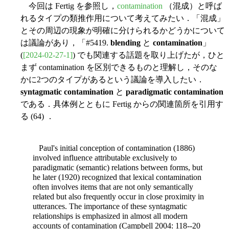
今回は Fertig を参照し，
contamination
（混成）と呼ば
れるタイプの類推作用について考えてみたい．「混成」
とその周辺の現象が明確に分けられるかどうかについて
は議論があり，「#5419.
blending
と
contamination
」
(
[2024-02-27-1]
) でも関連する話題を取り上げたが，ひと
まず contamination を区別できるものと理解し，そのな
かに2つのタイプがあるという議論を導入したい．
syntagmatic contamination
と
paradigmatic contamination
である．具体例とともに Fertig からの関連箇所を引用す
る (64) ．
Paul's initial conception of contamination (1886)
involved influence attributable exclusively to
paradigmatic (semantic) relations between forms, but
he later (1920) recognized that lexical contamination
often involves items that are not only semantically
related but also frequently occur in close proximity in
utterances. The importance of these syntagmatic
relationships is emphasized in almost all modern
accounts of contamination (Campbell 2004: 118--20