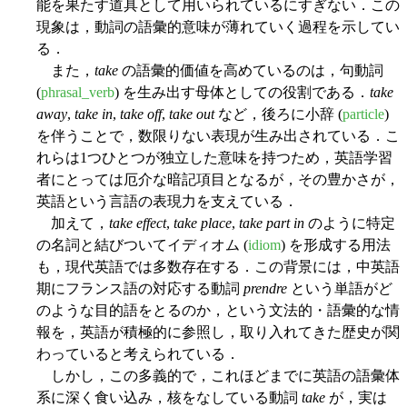
能を果たす道具として用いられているにすぎない．この
現象は，動詞の語彙的意味が薄れていく過程を示してい
る．
また，
take
の語彙的価値を高めているのは，句動詞
(
phrasal_verb
) を生み出す母体としての役割である．
take
away
,
take in
,
take off
,
take out
など，後ろに小辞 (
particle
)
を伴うことで，数限りない表現が生み出されている．こ
れらは1つひとつが独立した意味を持つため，英語学習
者にとっては厄介な暗記項目となるが，その豊かさが，
英語という言語の表現力を支えている．
加えて，
take effect
,
take place
,
take part in
のように特定
の名詞と結びついてイディオム (
idiom
) を形成する用法
も，現代英語では多数存在する．この背景には，中英語
期にフランス語の対応する動詞
prendre
という単語がど
のような目的語をとるのか，という文法的・語彙的な情
報を，英語が積極的に参照し，取り入れてきた歴史が関
わっていると考えられている．
しかし，この多義的で，これほどまでに英語の語彙体
系に深く食い込み，核をなしている動詞
take
が，実は