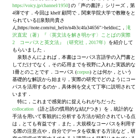
https://voicy.jp/channel/1950
] の「声の書評」シリーズ，第
4弾です．今回は khelf 顧問で，関東学院大学で教鞭をと
られている[[泉類尚貴さ
ん|https://note.com/rui_hel/n/n4b3c4fa34656">heldioに，
滝
沢直宏（著）『〈英文法を解き明かす〉ことばの実際
2 コーパスと英文法』（研究社，2017年）
を紹介して
もらいました．
泉類さんによれば，本書はコーパス言語学の入門書と
してだけでなく，その応用までを視野に入れた実践的な
1冊とのことです．コーパス (
corpus
) とは何か，という
基礎的な解説から始まり，実際の研究でどのようにコー
パスを活用するのか，具体例を交えて丁寧に説明されて
います．
特に，これまで感覚的に捉えられがちだった
collocation
（語と語の慣用的な結びつき）を，統計的な
手法を用いて客観的に分析する方法が紹介されている点
は，とても有益です．また，大規模なコーパスを利用す
る際の注意点や，自分でデータを収集する方法など，研