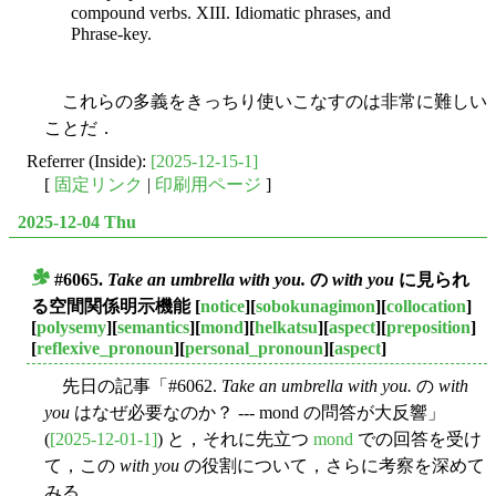
compound verbs. XIII. Idiomatic phrases, and
Phrase-key.
これらの多義をきっちり使いこなすのは非常に難しい
ことだ．
Referrer (Inside):
[2025-12-15-1]
[
固定リンク
|
印刷用ページ
]
2025-12-04 Thu
#6065.
Take an umbrella with you.
の
with you
に見られ
■
る空間関係明示機能
[
notice
][
sobokunagimon
][
collocation
]
[
polysemy
][
semantics
][
mond
][
helkatsu
][
aspect
][
preposition
]
[
reflexive_pronoun
][
personal_pronoun
][
aspect
]
先日の記事「#6062.
Take an umbrella with you.
の
with
you
はなぜ必要なのか？ --- mond の問答が大反響」
(
[2025-12-01-1]
) と，それに先立つ
mond
での回答を受け
て，この
with you
の役割について，さらに考察を深めて
みる．