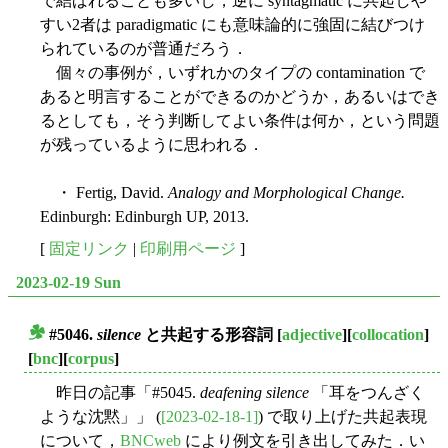
で結ばれることも多いし，逆に syntagmatic に共起しや
すい2者は paradigmatic にも意味論的に強固に結びつけ
られているのが普通だろう．
個々の事例が，いずれかのタイプの contamination で
あると明言することができるのかどうか，あるいはでき
るとしても，そう判断してよい条件は何か，という問題
が残っているように思われる．
・ Fertig, David.
Analogy and Morphological Change.
Edinburgh: Edinburgh UP, 2013.
[
固定リンク
|
印刷用ページ
]
2023-02-19 Sun
#5046.
silence
と共起する形容詞
[
adjective
][
collocation
]
■
[
bnc
][
corpus
]
昨日の記事「#5045.
deafening silence
「耳をつんざく
ような沈黙」」 (
[2023-02-18-1]
) で取り上げた共起表現
について，
BNCweb
により例文を引き出してみた．い