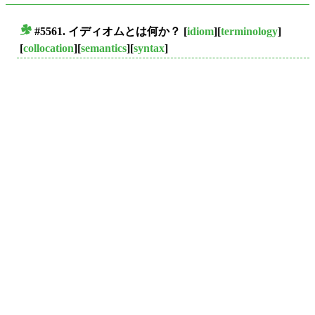
#5561.
イディオム
とは何か？
[
idiom
][
terminology
]
■
[
collocation
][
semantics
][
syntax
]