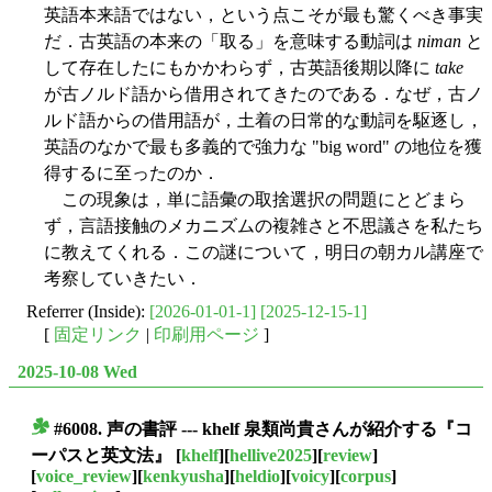
英語本来語ではない，という点こそが最も驚くべき事実
だ．古英語の本来の「取る」を意味する動詞は
niman
と
して存在したにもかかわらず，古英語後期以降に
take
が古ノルド語から借用されてきたのである．なぜ，古ノ
ルド語からの借用語が，土着の日常的な動詞を駆逐し，
英語のなかで最も多義的で強力な "big word" の地位を獲
得するに至ったのか．
この現象は，単に語彙の取捨選択の問題にとどまら
ず，言語接触のメカニズムの複雑さと不思議さを私たち
に教えてくれる．この謎について，明日の朝カル講座で
考察していきたい．
Referrer (Inside):
[2026-01-01-1]
[2025-12-15-1]
[
固定リンク
|
印刷用ページ
]
2025-10-08 Wed
#6008. 声の書評 --- khelf 泉類尚貴さんが紹介する『コ
■
ーパスと英文法』
[
khelf
][
hellive2025
][
review
]
[
voice_review
][
kenkyusha
][
heldio
][
voicy
][
corpus
]