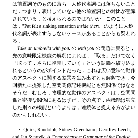
は前置詞そのものに落ち，人称代名詞には落ちないこと
だ．つまり，表出していない他の前置詞との対比が意識
されている，と考えられるのではないか．このこと
は，"Pat felt a sinking sensation
inside
(
her
)." のように人称
代名詞が表出すらしないケースがあることからも疑われ
る．
Take an umbrella with you.
の
with you
の問題に戻ると，
先の意味限定機能の解釈によれば，「取る」だけでなく
「取って，さらに携帯していく」という語義へ絞り込ま
れるというのがポイントだった．これは広い意味で動作
のアスペクトに関する差異を生み出すとも解釈でき，今
回新たに提案した空間関係記述機能とも無関係ではなさ
そうだ．むしろ，物理的な動作のアスペクトは，空間関
係と密接な関係にあるはずだ．その点で，両機能は独立
した別々の機能というよりは，連続体と捉える方がよい
のかもしれない．
・ Quirk, Randolph, Sidney Greenbaum, Geoffrey Leech,
and Jan Svartvik.
A Comprehensive Grammar of the English