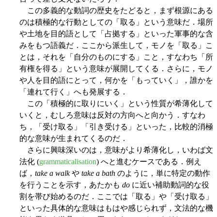
この多義的な動詞の歴史をたどると，まず根源にある
のは積極的な行動としての「取る」という意味だ．場所
や土地を目的語として「占拠する」といった軍事的な含
みをもつ語義だ．ここから派生して，モノを「取る」こ
とは，それを「自分のものにする」こと，すなわち「所
有権を得る」という意味が展開してくる．さらに，モノ
や人を目的語にとって，何かを「もっていく」，誰かを
「連れて行く」へも発展する．
この「積極的に取りにいく」という性質が希薄化して
いくと，むしろ意味は反対の方向へと向かう．すなわ
ち，「受け取る」「引き受ける」といった，比較的消極
的な意味が生まれてくるのだ．
さらに興味深いのは，意味がより希薄化し，いわば文
法化 (
grammaticalisation
) へと進むケースである．例え
ば，
take a walk
や
take a bath
のように，単に特定の動作
を行うことを示す，あたかも
do
に近い補助動詞的な役
割を帯び始めるのだ．ここでは「取る」や「受け取る」
といった具体的な意味はもはや感じられず，文法的な機