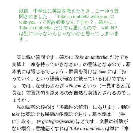
以前，中学生に英語を教えたとき，こーゆう質
問されました．「Take an umbrella with you. の
with you って何故必要なんですか？」確かに，
Take an umbrella. だけでも通じるので，with NP
は別にいらないんじゃないかと思ってしまいま
す．
実に鋭い質問です．確かに
Take an umbrella.
だけでも
文脈上「傘を持っていきなさい」の意味となるので，基
本的には通じるでしょう．辞書を引けば
take
には「持
っていく」という語義が確かに載っているわけですか
ら．では，なぜわざわざ
with you
という（一見すると冗
長な）前置詞句を添えるのが自然な英語とされるのでし
ょうか．
私の回答の核心は「多義性の解消」にあります．動詞
take
は英語でも屈指の多義語であり，基本義は「（手
に）取る」 (=
grab
/
grasp
/
seize
) ほどです．文脈の補助が
ない場合，意地悪くすれば
Take an umbrella.
は単に「傘