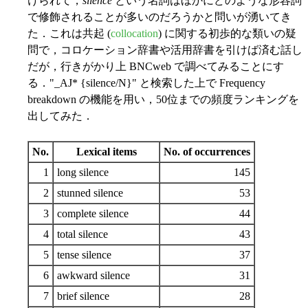
けられて，
silence
という名詞はほかにどのような形容詞
で修飾されることが多いのだろうかと問いが湧いてき
た．これは共起 (
collocation
) に関する初歩的な類いの疑
問で，コロケーション辞書や活用辞書を引けば済む話し
だが，行きがかり上 BNCweb で調べてみることにす
る．"_AJ* {silence/N}" と検索した上で Frequency
breakdown の機能を用い，50位までの頻度ランキングを
出してみた．
No.
Lexical items
No. of occurrences
1
long silence
145
2
stunned silence
53
3
complete silence
44
4
total silence
43
5
tense silence
37
6
awkward silence
31
7
brief silence
28