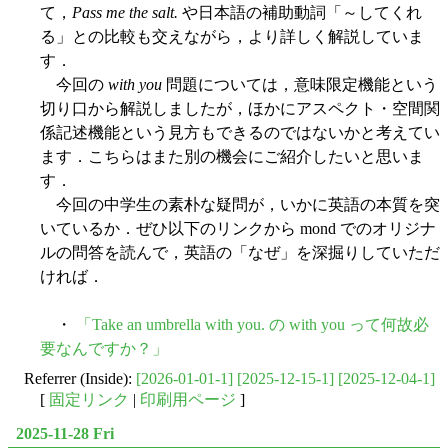
て，
Pass me the salt.
や日本語の補助動詞「～してくれ
る」との比較も交えながら，より詳しく解説していま
す．
今回の
with you
問題については，意味限定機能という
切り口から解説しましたが，ほかにアスペクト・空間関
係記述機能という見方もできるのではないかと考えてい
ます．こちらはまた別の機会にご紹介したいと思いま
す．
今回の中学生の素朴な疑問が，いかに英語の本質を突
いているか．ぜひ以下のリンクから mond でのオリジナ
ルの問答を読んで，英語の「なぜ」を深掘りしていただ
ければ．
・
「Take an umbrella with you. の with you って何故必
要なんですか？」
Referrer (Inside):
[2026-01-01-1]
[2025-12-15-1]
[2025-12-04-1]
[
固定リンク
|
印刷用ページ
]
2025-11-28 Fri