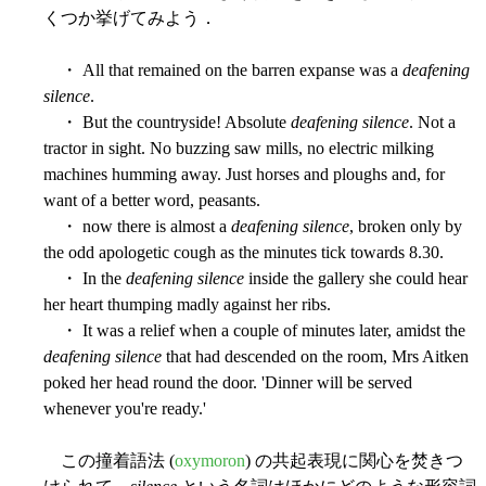
くつか挙げてみよう．
・ All that remained on the barren expanse was a
deafening
silence
.
・ But the countryside! Absolute
deafening silence
. Not a
tractor in sight. No buzzing saw mills, no electric milking
machines humming away. Just horses and ploughs and, for
want of a better word, peasants.
・ now there is almost a
deafening silence
, broken only by
the odd apologetic cough as the minutes tick towards 8.30.
・ In the
deafening silence
inside the gallery she could hear
her heart thumping madly against her ribs.
・ It was a relief when a couple of minutes later, amidst the
deafening silence
that had descended on the room, Mrs Aitken
poked her head round the door. 'Dinner will be served
whenever you're ready.'
この撞着語法 (
oxymoron
) の共起表現に関心を焚きつ