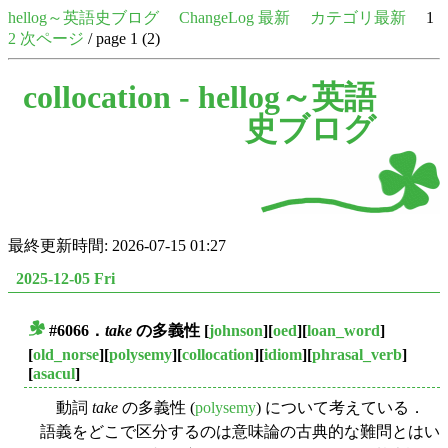
hellog～英語史ブログ
ChangeLog 最新
カテゴリ最新
1
2
次ページ
/ page 1 (2)
collocation -
hellog～英語
史ブログ
最終更新時間: 2026-07-15 01:27
2025-12-05 Fri
#6066．
take
の多義性
[
johnson
][
oed
][
loan_word
]
■
[
old_norse
][
polysemy
][
collocation
][
idiom
][
phrasal_verb
]
[
asacul
]
動詞
take
の多義性 (
polysemy
) について考えている．
語義をどこで区分するのは意味論の古典的な難問とはい