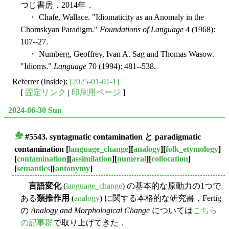
つじ書房，2014年．
・ Chafe, Wallace. "Idiomaticity as an Anomaly in the
Chomskyan Paradigm."
Foundations of Language
4 (1968):
107--27.
・ Numberg, Geoffrey, Ivan A. Sag and Thomas Wasow.
"Idioms."
Language
70 (1994): 481--538.
Referrer (Inside):
[2025-01-01-1]
[
固定リンク
|
印刷用ページ
]
2024-06-30 Sun
#5543.
syntagmatic contamination
と
paradigmatic
■
contamination
[
language_change
][
analogy
][
folk_etymology
]
[
contamination
][
assimilation
][
numeral
][
collocation
]
[
semantics
][
antonymy
]
言語変化
(
language_change
) の基本的な原動力の1つで
ある
類推作用
(
analogy
) に関する本格的な研究書，Fertig
の
Analogy and Morphological Change
については
こちら
の記事群
で取り上げてきた．