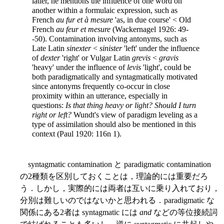
latter, he mentions the influence of one word on
another within a formulaic expression, such as
French
au fur et à mesure
'as, in due course' < Old
French
au feur et mesure
(Wackernagel 1926: 49-
-50). Contamination involving antonyms, such as
Late Latin
sinexter
<
sinister
'left' under the influence
of
dexter
'right' or Vulgar Latin
grevis
<
gravis
'heavy' under the influence of
levis
'light', could be
both paradigmatically and syntagmatically motivated
since antonyms frequently co-occur in close
proximity within an utterance, especially in
questions:
Is that thing heavy or light? Should I turn
right or left?
Wundt's view of paradigm leveling as a
type of assimilation should also be mentioned in this
context (Paul 1920: 116n 1).
syntagmatic contamination と paradigmatic contamination
の2種類を区別しておくことは，理論的には重要だろ
う．しかし，実際的には両者は互いに乗り入れており，
分別は難しいのではないかと思われる．paradigmatic な
関係にある2者は syntagmatic には
and
などの等位接続詞