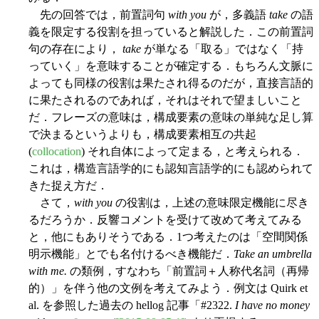
先の回答では，前置詞句
with you
が，多義語
take
の語
義を限定する役割を担っていると解説した．この前置詞
句の存在により，
take
が単なる「取る」ではなく「持
っていく」を意味することが確定する．もちろん文脈に
よっても同様の役割は果たされ得るのだが，直接言語的
に果たされるのであれば，それはそれで望ましいこと
だ．フレーズの意味は，構成要素の意味の単純な足し算
で決まるというよりも，構成要素相互の共起
(
collocation
) それ自体によって定まる，と考えられる．
これは，構造言語学的にも認知言語学的にも認められて
きた捉え方だ．
さて，
with you
の役割は，上述の意味限定機能に尽き
るだろうか．反響コメントを受けて改めて考えてみる
と，他にもありそうである．1つ考えたのは「空間関係
明示機能」とでも名付けるべき機能だ．
Take an umbrella
with me.
の類例，すなわち「前置詞＋人称代名詞（再帰
的）」を伴う他の文例を考えてみよう．例文は Quirk et
al. を参照した過去の hellog 記事「#2322.
I have no money