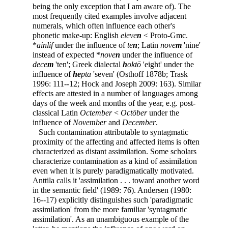
being the only exception that I am aware of). The
most frequently cited examples involve adjacent
numerals, which often influence each other's
phonetic make-up: English
eleve
n
< Proto-Gmc.
*
ainlif
under the influence of
te
n
; Latin
nove
m
'nine'
instead of expected *
nove
n
under the influence of
dece
m
'ten'; Greek dialectal
h
oktō
'eight' under the
influence of
he
pta
'seven' (Osthoff 1878b; Trask
1996: 111--12; Hock and Joseph 2009: 163). Similar
effects are attested in a number of languages among
days of the week and months of the year, e.g. post-
classical Latin
Octember
<
Octōber
under the
influence of
November
and
December
.
Such contamination attributable to syntagmatic
proximity of the affecting and affected items is often
characterized as distant assimilation. Some scholars
characterize contamination as a kind of assimilation
even when it is purely paradigmatically motivated.
Anttila calls it 'assimilation . . . toward another word
in the semantic field' (1989: 76). Andersen (1980:
16--17) explicitly distinguishes such 'paradigmatic
assimilation' from the more familiar 'syntagmatic
assimilation'. As an unambiguous example of the