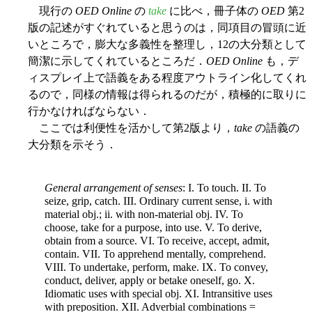
現行の
OED Online
の
take
に比べ，冊子体の
OED
第2
版の記述がすぐれていると思うのは，同項目の冒頭に近
いところで，膨大な多義性を整理し，12の大分類として
簡潔に示してくれているところだ．
OED Online
も，デ
ィスプレイ上で語義をある程度アウトライン化してくれ
るので，同様の情報は得られるのだが，積極的に取りに
行かなければならない．
ここでは利便性を活かして第2版より，
take
の語義の
大分類を示そう．
General arrangement of senses
: I. To touch. II. To
seize, grip, catch. III. Ordinary current sense, i. with
material obj.; ii. with non-material obj. IV. To
choose, take for a purpose, into use. V. To derive,
obtain from a source. VI. To receive, accept, admit,
contain. VII. To apprehend mentally, comprehend.
VIII. To undertake, perform, make. IX. To convey,
conduct, deliver, apply or betake oneself, go. X.
Idiomatic uses with special obj. XI. Intransitive uses
with preposition. XII. Adverbial combinations =