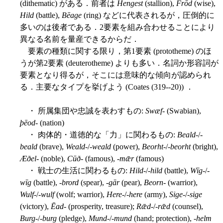
(dithematic) がある．前者は
Hengest
(stallion),
Frōd
(wise),
Hild
(battle),
Bēage
(ring) などに代表されるが，圧倒的に
多いのは後者である．2要素を組み合わせることにより
異なる名前を量産できるからだ．
要素の種類に関する限り，第1要素 (prototheme) のほ
うが第2要素 (deuterotheme) よりも多い．名詞か形容詞が
要素となり得るが，そこには意味的な傾向が認められ
る．主要なタイプを挙げよう (Coates (319--20)) ．
・ 所属集団や忠誠を表わすもの:
Swæf
- (Swabian),
þēod
- (nation)
・ 肉体的・道徳的な「力」に関わるもの:
Beald
-/-
beald
(brave),
Weald
-/-
weald
(power),
Beorht
-/-
beorht
(bright),
Æðel
- (noble),
Cūð
- (famous), -
mǣr
(famous)
・ 戦士の生活に関わるもの:
Hild
-/-
hild
(battle),
Wīg
-/-
wīg
(battle), -
brord
(spear), -
gār
(pear),
Beorn
- (warrior),
Wulf
-/-
wulf
(wolf; warrior),
Here
-/-
here
(army),
Sige
-/-
sige
(victory),
Ēad
- (prosperity, treasure);
Rǣd
-/-
rǣd
(counsel),
Burg
-/-
burg
(pledge),
Mund
-/-
mund
(hand; protection), -
helm