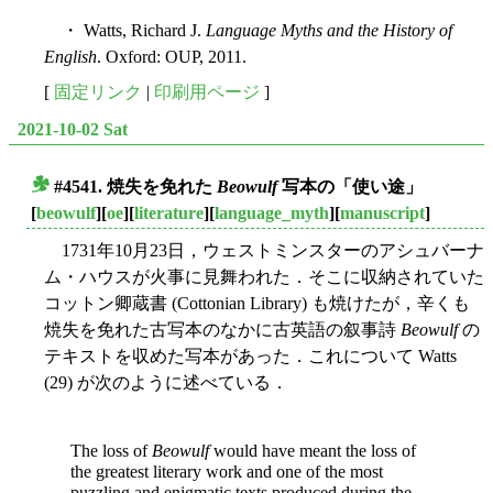
・ Watts, Richard J.
Language Myths and the History of
English
. Oxford: OUP, 2011.
[
固定リンク
|
印刷用ページ
]
2021-10-02 Sat
#4541. 焼失を免れた
Beowulf
写本の「使い途」
■
[
beowulf
][
oe
][
literature
][
language_myth
][
manuscript
]
1731年10月23日，ウェストミンスターのアシュバーナ
ム・ハウスが火事に見舞われた．そこに収納されていた
コットン卿蔵書 (Cottonian Library) も焼けたが，辛くも
焼失を免れた古写本のなかに古英語の叙事詩
Beowulf
の
テキストを収めた写本があった．これについて Watts
(29) が次のように述べている．
The loss of
Beowulf
would have meant the loss of
the greatest literary work and one of the most
puzzling and enigmatic texts produced during the