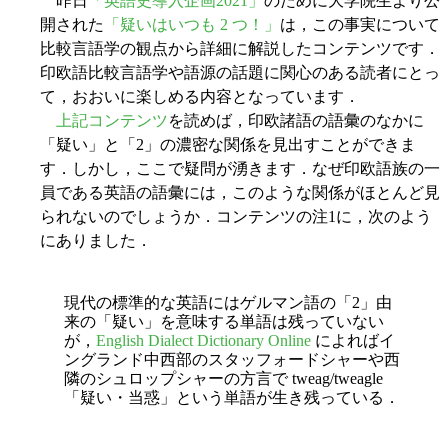
昨日
「英語史導入企画2021」
のために大学院生より公
開された
「疑いはいつも 2 つ！」
は，この事実について
比較言語学の観点から詳細に解説したコンテンツです．
印欧語比較言語学や語源の話題に関心のある読者にとっ
て，おおいに楽しめる内容となっています．
上記コンテンツ
を読めば，印欧諸語の語彙のなかに
「疑い」と「2」の濃密な関係を見出すことができま
す．しかし，ここで疑問が湧きます．なぜ印欧語族の一
員である英語の語彙には，このような関係がほとんど見
られないのでしょうか．コンテンツの注1に，次のよう
にありました．
現代の標準的な英語にはゲルマン語の「2」由
来の「疑い」を意味する単語は残っていない
が，
English Dialect Dictionary Online
によればイ
ングランド中西部のスタッフォードシャーや西
隣のシュロップシャーの方言で tweag/tweagle
「疑い・当惑」という単語が生き残っている．