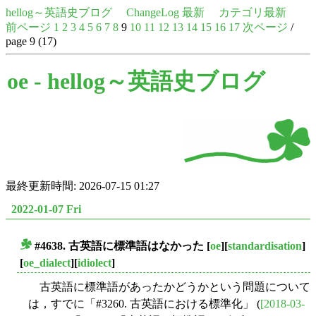
hellog～英語史ブログ
ChangeLog 最新
カテゴリ最新
前ページ
1
2
3
4
5
6
7
8
9
10
11
12
13
14
15
16
17
次ページ
/
page 9 (17)
oe -
hellog～英語史ブログ
最終更新時間: 2026-07-15 01:27
2022-01-07 Fri
#4638. 古英語に標準語はなかった
[
oe
][
standardisation
]
■
[
oe_dialect
][
idiolect
]
古英語に標準語があったかどうかという問題について
は，すでに「#3260. 古英語における標準化」 (
[2018-03-