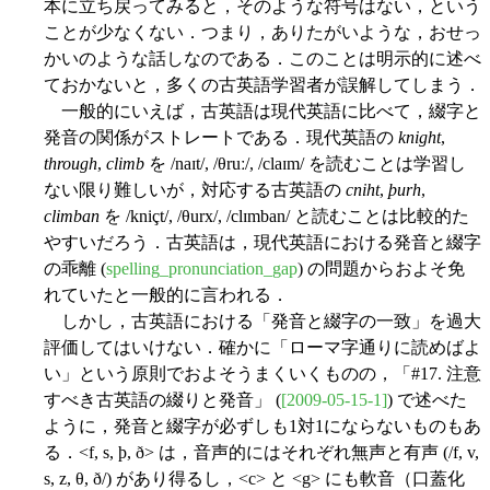
本に立ち戻ってみると，そのような符号はない，という
ことが少なくない．つまり，ありたがいような，おせっ
かいのような話しなのである．このことは明示的に述べ
ておかないと，多くの古英語学習者が誤解してしまう．
一般的にいえば，古英語は現代英語に比べて，綴字と
発音の関係がストレートである．現代英語の
knight
,
through
,
climb
を /naɪt/, /θruː/, /claɪm/ を読むことは学習し
ない限り難しいが，対応する古英語の
cniht
,
þurh
,
climban
を /kniçt/, /θurx/, /clɪmban/ と読むことは比較的た
やすいだろう．古英語は，現代英語における発音と綴字
の乖離 (
spelling_pronunciation_gap
) の問題からおよそ免
れていたと一般的に言われる．
しかし，古英語における「発音と綴字の一致」を過大
評価してはいけない．確かに「ローマ字通りに読めばよ
い」という原則でおよそうまくいくものの，「#17. 注意
すべき古英語の綴りと発音」 (
[2009-05-15-1]
) で述べた
ように，発音と綴字が必ずしも1対1にならないものもあ
る．<f, s, þ, ð> は，音声的にはそれぞれ無声と有声 (/f, v,
s, z, θ, ð/) があり得るし，<c> と <g> にも軟音（口蓋化