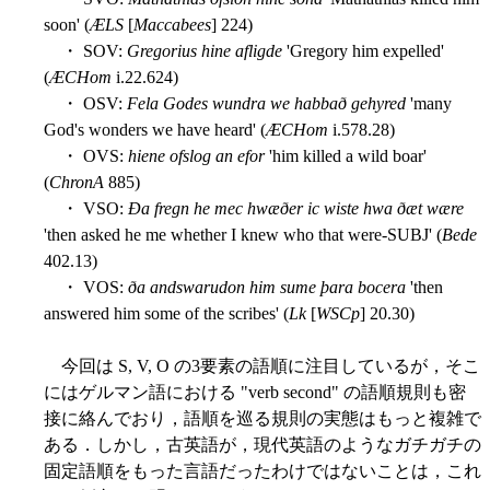
soon' (
ÆLS
[
Maccabees
] 224)
・ SOV:
Gregorius hine afligde
'Gregory him expelled'
(
ÆCHom
i.22.624)
・ OSV:
Fela Godes wundra we habbað gehyred
'many
God's wonders we have heard' (
ÆCHom
i.578.28)
・ OVS:
hiene ofslog an efor
'him killed a wild boar'
(
ChronA
885)
・ VSO:
Ða fregn he mec hwæðer ic wiste hwa ðæt wære
'then asked he me whether I knew who that were-SUBJ' (
Bede
402.13)
・ VOS:
ða andswarudon him sume þara bocera
'then
answered him some of the scribes' (
Lk
[
WSCp
] 20.30)
今回は S, V, O の3要素の語順に注目しているが，そこ
にはゲルマン語における "verb second" の語順規則も密
接に絡んでおり，語順を巡る規則の実態はもっと複雑で
ある．しかし，古英語が，現代英語のようなガチガチの
固定語順をもった言語だったわけではないことは，これ