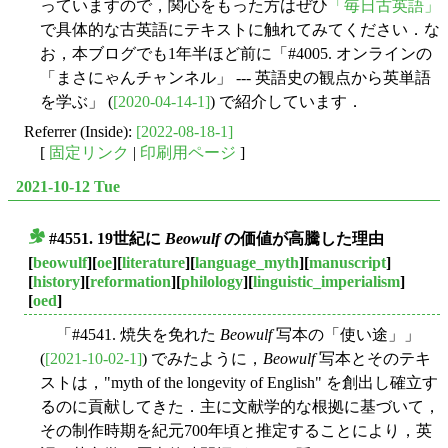
っていますので，関心をもった方はぜひ
「毎日古英語」
で具体的な古英語にテキストに触れてみてください．な
お，本ブログでも1年半ほど前に「#4005. オンラインの
「まさにゃんチャンネル」 --- 英語史の観点から英単語
を学ぶ」 (
[2020-04-14-1]
) で紹介しています．
Referrer (Inside):
[2022-08-18-1]
[
固定リンク
|
印刷用ページ
]
2021-10-12 Tue
#4551. 19世紀に
Beowulf
の価値が高騰した理由
■
[
beowulf
][
oe
][
literature
][
language_myth
][
manuscript
]
[
history
][
reformation
][
philology
][
linguistic_imperialism
]
[
oed
]
「#4541. 焼失を免れた
Beowulf
写本の「使い途」」
(
[2021-10-02-1]
) でみたように，
Beowulf
写本とそのテキ
ストは，"myth of the longevity of English" を創出し確立す
るのに貢献してきた．主に文献学的な根拠に基づいて，
その制作時期を紀元700年頃と推定することにより，英