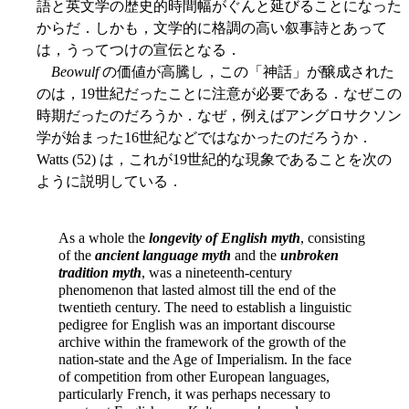
語と英文学の歴史的時間幅がぐんと延びることになった
からだ．しかも，文学的に格調の高い叙事詩とあって
は，うってつけの宣伝となる．
Beowulf
の価値が高騰し，この「神話」が醸成された
のは，19世紀だったことに注意が必要である．なぜこの
時期だったのだろうか．なぜ，例えばアングロサクソン
学が始まった16世紀などではなかったのだろうか．
Watts (52) は，これが19世紀的な現象であることを次の
ように説明している．
As a whole the
longevity of English myth
, consisting
of the
ancient language myth
and the
unbroken
tradition myth
, was a nineteenth-century
phenomenon that lasted almost till the end of the
twentieth century. The need to establish a linguistic
pedigree for English was an important discourse
archive within the framework of the growth of the
nation-state and the Age of Imperialism. In the face
of competition from other European languages,
particularly French, it was perhaps necessary to