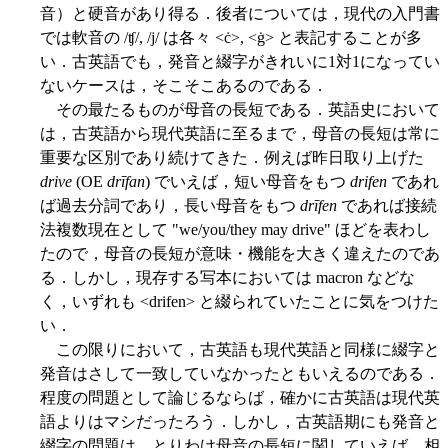
音）と硬音があり得る．後者については，現代の入門書
では軟音の /ʧ/, /j/ は各々 <ċ>, <ġ> と表記することが多
い．古英語でも，発音と綴字がきれいに1対1になってい
ないケースは，そこそこあるのである．
その最たるものが母音の長短である．英語史において
は，古英語から現代英語に至るまで，母音の長短は常に
重要な区別であり続けてきた．例えば昨日取り上げた
drive
(OE
drīfan
) でいえば，短い母音をもつ
drifen
であれ
ば過去分詞であり，長い母音をもつ
drīfen
であれば接続
法複数現在として "we/you/they may drive" ほどを表わし
たので，母音の長短が意味・機能を大きく違えたのであ
る．しかし，現存する写本においては macron などな
く，いずれも <drifen> と綴られていたことに気をつけた
い．
この限りにおいて，古英語も現代英語と同様に綴字と
発音はさして一致していなかったともいえるのである．
程度の問題として論じるならば，確かに古英語は現代英
語よりはマシだったろう．しかし，古英語期にも発音と
綴字の問題は，とりわけ母音の長短に関していえば，相