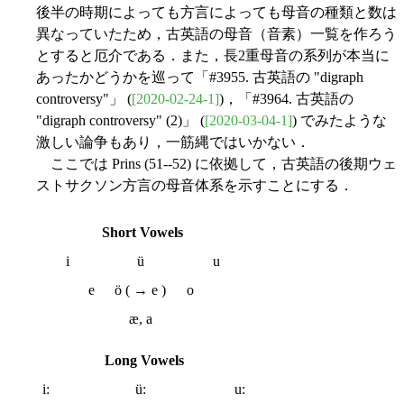
後半の時期によっても方言によっても母音の種類と数は
異なっていたため，古英語の母音（音素）一覧を作ろう
とすると厄介である．また，長2重母音の系列が本当に
あったかどうかを巡って「#3955. 古英語の "digraph
controversy"」 (
[2020-02-24-1]
)，「#3964. 古英語の
"digraph controversy" (2)」 (
[2020-03-04-1]
) でみたような
激しい論争もあり，一筋縄ではいかない．
ここでは Prins (51--52) に依拠して，古英語の後期ウェ
ストサクソン方言の母音体系を示すことにする．
Short Vowels
i
ü
u
e
ö ( → e )
o
æ, a
Long Vowels
i:
ü:
u: