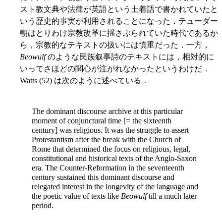
スト教文典や法律が英語という土着語で書かれていたと
いう歴史的事実が利用されることになった．テューダー
朝はとりわけ宗教改革に揺さぶられていた時代であるか
ら，宗教的なテキストの扱いには慎重だった．一方，
Beowulf
のような民族叙事詩のテキストには，相対的に
いってさほどの関心が注がれなかったというわけだ．
Watts (52) は次のように述べている．
The dominant discourse archive at this particular
moment of conjunctural time [= the sixteenth
century] was religious. It was the struggle to assert
Protestantism after the break with the Church of
Rome that determined the focus on religious, legal,
constitutional and historical texts of the Anglo-Saxon
era. The Counter-Reformation in the seventeenth
century sustained this dominant discourse and
relegated interest in the longevity of the language and
the poetic value of texts like
Beowulf
till a much later
period.