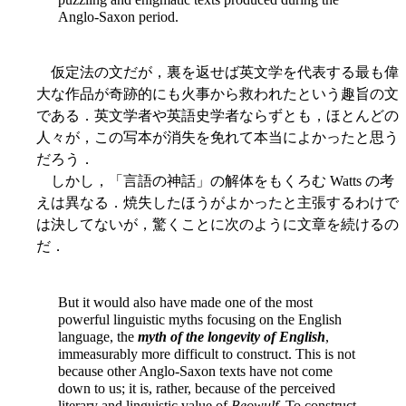
Anglo-Saxon period.
仮定法の文だが，裏を返せば英文学を代表する最も偉
大な作品が奇跡的にも火事から救われたという趣旨の文
である．英文学者や英語史学者ならずとも，ほとんどの
人々が，この写本が消失を免れて本当によかったと思う
だろう．
しかし，「言語の神話」の解体をもくろむ Watts の考
えは異なる．焼失したほうがよかったと主張するわけで
は決してないが，驚くことに次のように文章を続けるの
だ．
But it would also have made one of the most
powerful linguistic myths focusing on the English
language, the
myth of the longevity of English
,
immeasurably more difficult to construct. This is not
because other Anglo-Saxon texts have not come
down to us; it is, rather, because of the perceived
literary and linguistic value of
Beowulf
. To construct