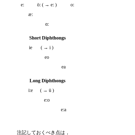
e:
ö: ( → e: )
o:
æ:
ɑ:
Short Diphthongs
ie
( → i )
eo
ea
Long Diphthongs
i:e
( → ü )
e:o
e:a
注記しておくべき点は，