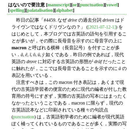
はないので要注意
[
manuscript
][
oe
][
punctuation
][
vowel
]
[
spelling
][
palatalisation
][
alphabet
]
昨日の記事「#4459. なぜ
drive
の過去分詞
driven
はド
ライヴンではなくドリヴンなの？」 (
[2021-07-12-1]
) を
はじめとして，本ブログでは古英語の語句を引用するこ
とが多いが，その際に長母音を示すのに母音字の上に
macron
と呼ばれる横棒（長音記号）を付すことが多
い．
ā
,
ē
,
ī
,
ō
,
ū
,
ȳ
如くである．昨日の例であれば，現代
英語の
drove
に対応する古英語の形態が
drāf
だったこと
に触れたが，ここでは長母音であることを示すのに
ā
の
表記を用いている．
注意すべきは，この macron 付き表記は，あくまで現
代の古英語学習者の便宜のために現代の編者が付した教
育用の符号にすぎず，実際の古英語の写本にはまったく
なかったということである．macron に限らず，現代の
古英語読本などに印刷されている種々の句読点
(
punctuation
) は，古英語初学者のために編者が現代英語
ぽく補ってくれているものであることが多く，実際の写