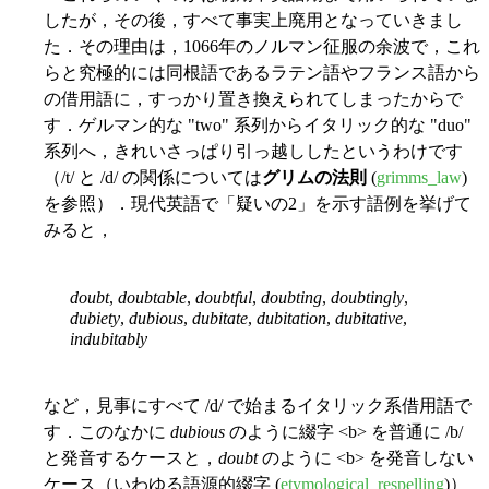
したが，その後，すべて事実上廃用となっていきまし
た．その理由は，1066年のノルマン征服の余波で，これ
らと究極的には同根語であるラテン語やフランス語から
の借用語に，すっかり置き換えられてしまったからで
す．ゲルマン的な "two" 系列からイタリック的な "duo"
系列へ，きれいさっぱり引っ越ししたというわけです
（/t/ と /d/ の関係については
グリムの法則
(
grimms_law
)
を参照）．現代英語で「疑いの2」を示す語例を挙げて
みると，
doubt
,
doubtable
,
doubtful
,
doubting
,
doubtingly
,
dubiety
,
dubious
,
dubitate
,
dubitation
,
dubitative
,
indubitably
など，見事にすべて /d/ で始まるイタリック系借用語で
す．このなかに
dubious
のように綴字 <b> を普通に /b/
と発音するケースと，
doubt
のように <b> を発音しない
ケース（いわゆる語源的綴字 (
etymological_respelling
)）