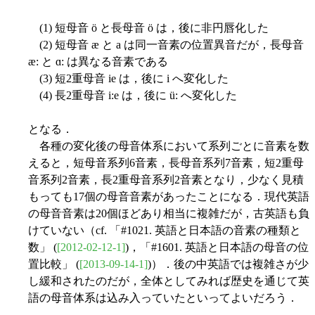
(1) 短母音 ö と長母音 ö は，後に非円唇化した
(2) 短母音 æ と a は同一音素の位置異音だが，長母音
æ: と ɑ: は異なる音素である
(3) 短2重母音 ie は，後に i へ変化した
(4) 長2重母音 i:e は，後に ü: へ変化した
となる．
各種の変化後の母音体系において系列ごとに音素を数
えると，短母音系列6音素，長母音系列7音素，短2重母
音系列2音素，長2重母音系列2音素となり，少なく見積
もっても17個の母音音素があったことになる．現代英語
の母音音素は20個ほどあり相当に複雑だが，古英語も負
けていない（cf. 「#1021. 英語と日本語の音素の種類と
数」 (
[2012-02-12-1]
)，「#1601. 英語と日本語の母音の位
置比較」 (
[2013-09-14-1]
)）．後の中英語では複雑さが少
し緩和されたのだが，全体としてみれば歴史を通じて英
語の母音体系は込み入っていたといってよいだろう．