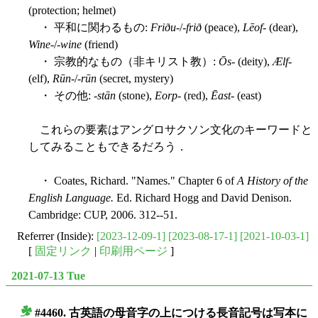
(protection; helmet)
・ 平和に関わるもの:
Friðu
-/-
frið
(peace),
Lēof
- (dear),
Wine
-/-
wine
(friend)
・ 宗教的なもの（非キリスト教）:
Ōs
- (deity),
Ælf
-
(elf),
Rūn
-/-
rūn
(secret, mystery)
・ その他: -
stān
(stone),
Eorp
- (red),
Ēast
- (east)
これらの要素はアングロサクソン文化のキーワードと
してみることもできるだろう．
・ Coates, Richard. "Names." Chapter 6 of
A History of the
English Language.
Ed. Richard Hogg and David Denison.
Cambridge: CUP, 2006. 312--51.
Referrer (Inside):
[2023-12-09-1]
[2023-08-17-1]
[2021-10-03-1]
[
固定リンク
|
印刷用ページ
]
2021-07-13 Tue
#4460. 古英語の母音字の上につける長音記号は写本に
■