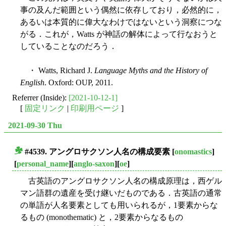
事の及んだ範囲という偶然に依存しており，必然的に，
あるいは本質的に偉大なわけではないという洞察につな
がる．これが，Watts が神話の解体によって行なおうと
していることなのだろう．
・ Watts, Richard J.
Language Myths and the History of
English
. Oxford: OUP, 2011.
Referrer (Inside):
[2021-10-12-1]
[
固定リンク
|
印刷用ページ
]
2021-09-30 Thu
#4539. アングロサクソン人名の構成要素
[
onomastics
]
■
[
personal_name
][
anglo-saxon
][
oe
]
古英語のアングロサクソン人名の構成原理は，西ゲル
マン語群の遺産を受け継いだものである．古英語の通常
の単語が人名要素としても用いられるが，1要素からな
るもの (monothematic) と，2要素からなるもの