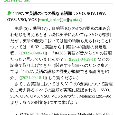
2021-11-27 Sat
#4597. 古英語の6つの異なる語順：SVO, SOV, OSV,
■
OVS, VSO, VOS
[
word_order
][
oe
][
syntax
]
主語 (S)，動詞 (V)，目的語 (O) の3つの要素の組み合
わせ順を考えるとき，現代英語においては SVO が規則
だが，英語の歴史においては他の語順も見られたことに
ついては「#132. 古英語から中英語への語順の発達過
程」 (
[2009-09-06-1]
)，「#4385. 英語が昔から SV の語順
だったと思っていませんか？」 (
[2021-04-29-1]
) などの
記事で取り上げてきた（関連する記事へのリンク集とし
ては「#4527. 英語の語順の歴史が概観できる論考を紹
介」 (
[2021-09-18-1]
) もご覧ください）．
さて，古英語においては S, V, O の3要素について論理
的に考え得るすべての語順が実際に確認される．SVO,
SOV, OSV, OVS, VSO, VOS の6つだ．Molencki (295--96)
より，各々の例文を1つずつ挙げよう．
・ SVO:
Mathathias ofsloh hine sona
'Mathathias killed him