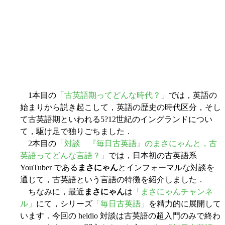
1本目の
「古英語期ってどんな時代？」
では，英語の
始まりから説き起こして，英語の歴史の時代区分，そし
て古英語期といわれる5?12世紀のイングランドについ
て，駆け足で独りごちました．
2本目の
「対談 『毎日古英語』のまさにゃんと，古
英語ってどんな言語？」
では，日本初の古英語系
YouTuber である
まさにゃん
とインフォーマルな対談を
通じて，古英語という言語の特徴を紹介しました．
ちなみに，最近
まさにゃん
は
「まさにゃんチャンネ
ル」
にて，シリーズ
「毎日古英語」
を精力的に展開して
います．今回の heldio 対談は古英語の超入門のみで終わ