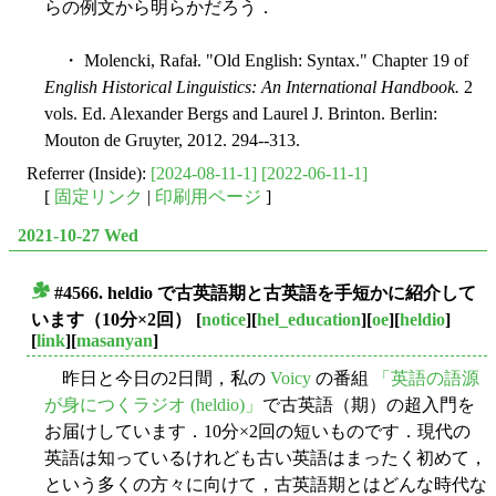
らの例文から明らかだろう．
・ Molencki, Rafał. "Old English: Syntax." Chapter 19 of
English Historical Linguistics: An International Handbook.
2
vols. Ed. Alexander Bergs and Laurel J. Brinton. Berlin:
Mouton de Gruyter, 2012. 294--313.
Referrer (Inside):
[2024-08-11-1]
[2022-06-11-1]
[
固定リンク
|
印刷用ページ
]
2021-10-27 Wed
#4566. heldio で古英語期と古英語を手短かに紹介して
■
います（10分×2回）
[
notice
][
hel_education
][
oe
][
heldio
]
[
link
][
masanyan
]
昨日と今日の2日間，私の
Voicy
の番組
「英語の語源
が身につくラジオ (heldio)」
で古英語（期）の超入門を
お届けしています．10分×2回の短いものです．現代の
英語は知っているけれども古い英語はまったく初めて，
という多くの方々に向けて，古英語期とはどんな時代な