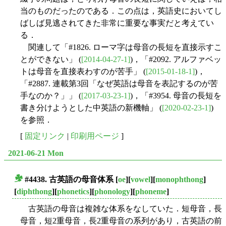
当のものだったのである．この点は，英語史においてし
ばしば見逃されてきた非常に重要な事実だと考えてい
る．
関連して「#1826. ローマ字は母音の長短を直接示すこ
とができない」 (
[2014-04-27-1]
)，「#2092. アルファベッ
トは母音を直接表わすのが苦手」 (
[2015-01-18-1]
)，
「#2887. 連載第3回「なぜ英語は母音を表記するのが苦
手なのか？」」 (
[2017-03-23-1]
)，「#3954. 母音の長短を
書き分けようとした中英語の新機軸」 (
[2020-02-23-1]
)
を参照．
[
固定リンク
|
印刷用ページ
]
2021-06-21 Mon
#4438. 古英語の母音体系
[
oe
][
vowel
][
monophthong
]
■
[
diphthong
][
phonetics
][
phonology
][
phoneme
]
古英語の母音は複雑な体系をなしていた．短母音，長
母音，短2重母音，長2重母音の系列があり，古英語の前