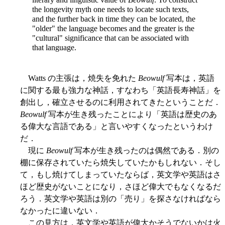
the longevity myth one needs to locate such texts,
and the further back in time they can be located, the
"older" the language becomes and the greater is the
"cultural" significance that can be associated with
that language.
Watts の主張は，焼失を免れた
Beowulf
写本は，英語
に関する最も強力な神話，すなわち「英語長寿神話」を
創出し，確立させるのに利用されてきたということだ．
Beowulf
写本が生き残ったことにより「英語は歴史のあ
る偉大な言語である」と言いやすくなったというわけ
だ．
現に
Beowulf
写本が生き残ったのは偶然である．別の
棚に保存されていたら焼失していたかもしれない．そし
て，もし焼けてしまっていたならば，英文学や英語はさ
ほど歴史がないことになり，さほど偉大でもなくなるだ
ろう．英文学や英語は別の「売り」を探さなければなら
なかったに違いない．
この見方は，英文学や英語が偉大かそうでないかは火