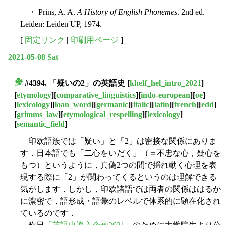
・ Prins, A. A.
A History of English Phonemes
. 2nd ed.
Leiden: Leiden UP, 1974.
[
固定リンク
|
印刷用ページ
]
2021-05-08 Sat
#4394. 「疑いの2」の英語史
[
khelf_hel_intro_2021
]
■
[
etymology
][
comparative_linguistics
][
indo-european
][
oe
]
[
lexicology
][
loan_word
][
germanic
][
italic
][
latin
][
french
][
edd
]
[
grimms_law
][
etymological_respelling
][
lexicology
]
[
semantic_field
]
印欧語族では「疑い」と「2」は密接な関係にありま
す．日本語でも「二心をいだく」（＝不忠な心，疑心を
もつ）というように，真偽2つの間で揺れ動く心理を表
現する際に「2」が関わってくるというのは理解できる
気がします．しかし，印欧諸語では両者の関係ははるか
に濃密で，語形成・語彙のレベルで体系的に顕在化され
ているのです．