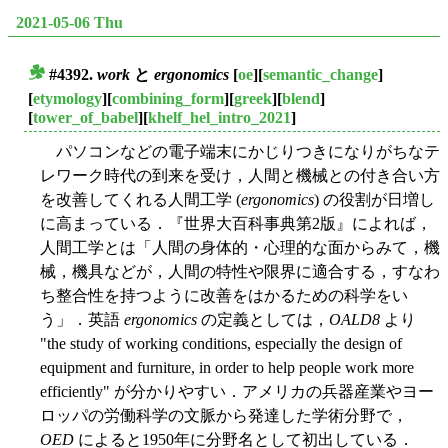
2021-05-06 Thu
#4392.
work
と
ergonomics
[
oe
][
semantic_change
]
■
[
etymology
][
combining_form
][
greek
][
blend
]
[
tower_of_babel
][
khelf_hel_intro_2021
]
パソコンなどの電子端末にかじりつきになりがちなテ
レワーク時代の到来を受け，人間と機械との付き合い方
を改善してくれる人間工学 (
ergonomics
) の役割が日増し
に高まっている．『世界大百科事典第2版』によれば，
人間工学とは「人間の身体的・心理的な面からみて，機
械，機具などが，人間の特性や限界に適合する，すなわ
ち整合性を持つように改善をはかるための科学をい
う」．英語
ergonomics
の定義としては，
OALD8
より
"the study of working conditions, especially the design of
equipment and furniture, in order to help people work more
efficiently" が分かりやすい．アメリカの兵器産業やヨー
ロッパの労働科学の文脈から発達した学術分野で，
OED
によると1950年に分野名として初出している．