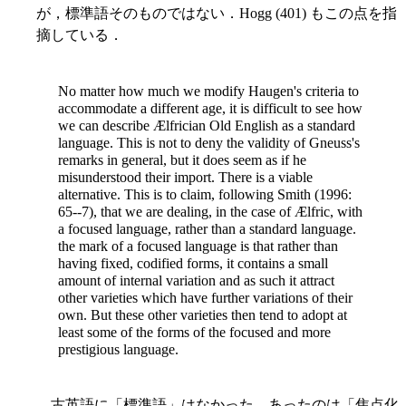
が，標準語そのものではない．Hogg (401) もこの点を指
摘している．
No matter how much we modify Haugen's criteria to
accommodate a different age, it is difficult to see how
we can describe Ælfrician Old English as a standard
language. This is not to deny the validity of Gneuss's
remarks in general, but it does seem as if he
misunderstood their import. There is a viable
alternative. This is to claim, following Smith (1996:
65--7), that we are dealing, in the case of Ælfric, with
a focused language, rather than a standard language.
the mark of a focused language is that rather than
having fixed, codified forms, it contains a small
amount of internal variation and as such it attract
other varieties which have further variations of their
own. But these other varieties then tend to adopt at
least some of the forms of the focused and more
prestigious language.
古英語に「標準語」はなかった．あったのは「焦点化