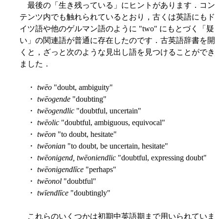
最後の「生き残っている」にヒントがあります．コン
テンツ内でも触れられているとおり，古くは英語にもド
イツ語や他のゲルマン語のように "two" にもとづく「疑
い」の関連語が普通に存在したのです．古英語辞書を開
くと，ざっと次のような見出し語を見つけることができ
ました．
・
twēo
"doubt, ambiguity"
・
twēogende
"doubting"
・
twēogendlic
"doubtful, uncertain"
・
twēolic
"doubtful, ambiguous, equivocal"
・
twēon
"to doubt, hesitate"
・
twēonian
"to doubt, be uncertain, hesitate"
・
twēonigend, twēoniendlic
"doubtful, expressing doubt"
・
twēonigendlīce
"perhaps"
・
twēonol
"doubtful"
・
twīendlīce
"doubtingly"
これらのいくつかは初期中英語期まで用いられていま