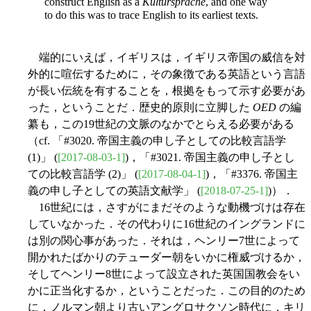
construct English as a
Kultursprache
, and one way
to do this was to trace English to its earliest texts.
端的にいえば，イギリスは，イギリス帝国の威信を対
外的に喧伝するために，その象徴である英語という言語
が長い伝統を有することを，根拠をもって示す必要があ
った，ということだ．歴史的原則に立脚した
OED
の編
纂も，この19世紀の文脈のなかでとらえる必要がある
（cf. 「#3020. 帝国主義の申し子としての比較言語学
(1)」 (
[2017-08-03-1]
)，「#3021. 帝国主義の申し子とし
ての比較言語学 (2)」 (
[2017-08-04-1]
)，「#3376. 帝国主
義の申し子としての英語文献学」 (
[2018-07-25-1]
)）．
16世紀には，さすがにまだそのような動機づけは存在
していなかった．その代わりに16世紀のイングランドに
は別の関心事があった．それは，ヘンリー7世によって
開かれたばかりのテューダー朝をいかに権威づけるか，
そしてヘンリー8世によって設立された英国国教会をい
かに正当化するか，ということだった．この目的のため
に，ノルマン朝より古いアングロサクソン時代に，キリ