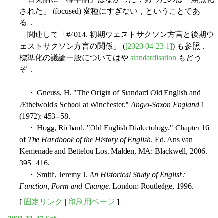
された」 (focused) 変種にすぎない，ということであ
る．
関連して「#4014. 初期ウェストサクソン方言と後期ウ
ェストサクソン方言の関係」 (
[2020-04-23-1]
) も参照．
標準化の議論一般についてはや
standardisation
もどう
ぞ．
・ Gneuss, H. "The Origin of Standard Old English and
Æthelwold's School at Winchester."
Anglo-Saxon England
1
(1972): 453--58.
・ Hogg, Richard. "Old English Dialectology." Chapter 16
of
The Handbook of the History of English
. Ed. Ans van
Kemenade and Bettelou Los. Malden, MA: Blackwell, 2006.
395--416.
・ Smith, Jeremy J.
An Historical Study of English:
Function, Form and Change
. London: Routledge, 1996.
[
固定リンク
|
印刷用ページ
]