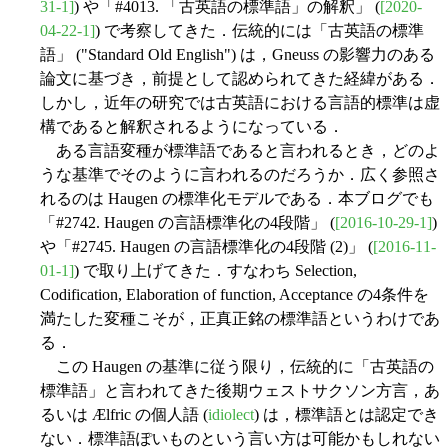
31-1]
) や「#4013. 「古英語の標準語」の解釈」 (
[2020-
04-22-1]
) で考察してきた．伝統的には「古英語の標準
語」 ("Standard Old English") は，Gneuss の影響力のある
論文に基づき，前提として認められてきた経緯がある．
しかし，近年の研究では古英語における言語的標準は虚
構であると解釈されるようになっている．
ある言語変種が標準語であると言われるとき，どのよ
うな基準でそのように言われるのだろうか．広く参照さ
れるのは Haugen の標準化モデルである．本ブログでも
「#2742. Haugen の言語標準化の4段階」 (
[2016-10-29-1]
)
や「#2745. Haugen の言語標準化の4段階 (2)」 (
[2016-11-
01-1]
) で取り上げてきた．すなわち Selection,
Codification, Elaboration of function, Acceptance の4条件を
満たした変種こそが，正真正銘の標準語というわけであ
る．
この Haugen の基準に従う限り，伝統的に「古英語の
標準語」と言われてきた後期ウェストサクソン方言，あ
るいは Ælfric の個人語 (
idiolect
) は，標準語とは認定でき
ない．標準語ぽいものという言い方は可能かもしれない