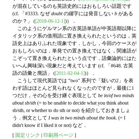
が混在しているのも英語史的にはおもしろい話題です
(cf. 「#3333. なぜ
doubt
の綴字には発音しない
b
がある
のか？」 (
[2018-06-12-1]
)）．
このようにゲルマン系の古英語単語が中英語期以降に
イタリック系の借用語に置き換えられたというのは，英
語史上はありふれた現象です．しかし，今回のケースが
おもしろいのは，単発での置き換えではなく，関連語が
こぞって置き換えられたという点です．語彙論的にはた
いへん興味深い現象だと考えています (cf. 「#648. 古英
語の語彙と廃語」 (
[2011-02-04-1]
)）．
こうして現代英語では "two" 系列で「疑いの2」を表
わす語はほとんど見られなくなったのですが，最後に1
つだけ，その心を受け継ぐ表現として
be in/of two minds
about sb/sth
(= to be unable to decide what you think about
sb/sth, or whether to do sth or not) を紹介しておきましょ
う．例文として
I was in two minds about the book.
(= I
didn't know if I liked it or not) など．
[
固定リンク
|
印刷用ページ
]