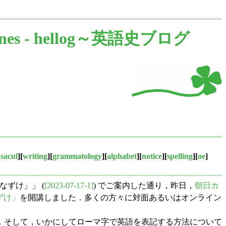
ones -
hellog～英語史ブログ
sacul
][
writing
][
grammatology
][
alphabet
][
notice
][
spelling
][
oe
]
なずけ」」 (
[2023-07-17-1]
) でご案内した通り，昨日，
朝日カ
ずけ」
を開講しました．多くの方々に対面あるいはオンライン
．そして，いかにしてローマ字で英語を表記する方法について