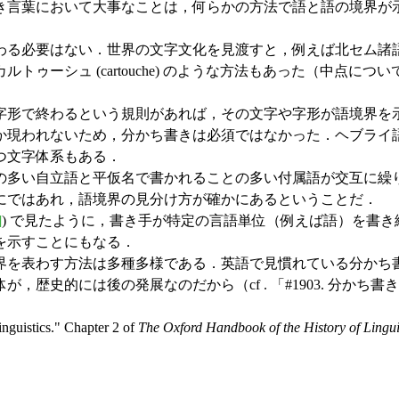
き言葉において大事なことは，何らかの方法で語と語の境界が
る必要はない．世界の文字文化を見渡すと，例えば北セム諸
シュ (cartouche) のような方法もあった（中点については
形で終わるという規則があれば，その文字や字形が語境界を
か現われないため，分かち書きは必須ではなかった．ヘブライ
つ文字体系もある．
多い自立語と平仮名で書かれることの多い付属語が交互に繰
にではあれ，語境界の見分け方が確かにあるということだ．
]
) で見たように，書き手が特定の言語単位（例えば語）を書
を示すことにもなる．
を表わす方法は多種多様である．英語で見慣れている分かち
史的には後の発展なのだから（cf . 「#1903. 分かち書き
nguistics." Chapter 2 of
The Oxford Handbook of the History of Lingui