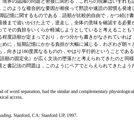
）境界の認識の問題と密接に関わる．これらの現象はいずれも
のような複合的な要因が相俟って黙読や速読の習慣も発達してきた
期記憶に関するものである．語順が比較的自由で，かつ続け書
最後まで追いかけた上で，逆走し，全体の意味を確認する必要
ってその負担をいくらか軽減しようとしていると考えることも
程度語順が定まっており，かつ分かち書きがなされていれば
ために，短期記憶にかかる負担が大幅に減じる．わざわざ朗々
，向きは180度異なるものの，やはり平行的ということであ
語順の固定化）が広く文法の堕落だと考えられてきたのと同様
題と書記法の問題は，このようにペアでとらえられてきたよう
d of word separation, had the similar and complementary physiological e
xical access.
eading.
Stanford, CA: Stanford UP, 1997.