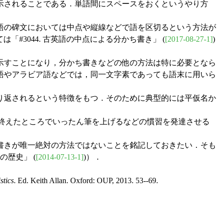
示されることである．単語間にスペースをおくというやり方
語の碑文においては中点や縦線などで語を区切るという方法が
「#3044. 古英語の中点による分かち書き」 (
[2017-08-27-1]
)
示すことになり，分かち書きなどの他の方法は特に必要となら
語やアラビア語などでは，同一文字素であっても語末に用いら
り返されるという特徴をもつ．そのために典型的には平仮名か
き終えたところでいったん筆を上げるなどの慣習を発達させる
書きが唯一絶対の方法ではないことを銘記しておきたい．そも
の歴史」 (
[2014-07-13-1]
)）．
stics
. Ed. Keith Allan. Oxford: OUP, 2013. 53--69.