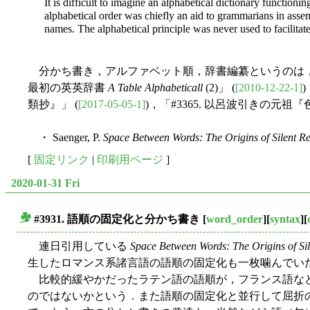
It is difficult to imagine an alphabetical dictionary functioni
alphabetical order was chiefly an aid to grammarians in assemb
names. The alphabetical principle was never used to facilitat
分かち書き，アルファベット順，辞書編纂というのは，す
最初の英英辞書
A Table Alphabeticall
(2)」 (
[2010-12-22-1]
類抄』」 (
[2017-05-05-1]
)，「#3365. 以呂波引きの元祖『色
・ Saenger, P.
Space Between Words: The Origins of Silent R
[
固定リンク
|
印刷用ページ
]
2020-01-31 Fri
#3931. 語順の固定化と分かち書き
[
word_order
][
syntax
][
■
連日引用している
Space Between Words: The Origins of Si
生したロマンス系諸言語の語順の固定化も一枚噛んでい
比較的緩やかだったラテン語の語順が，フランス語など
のではないかという．また語順の固定化と並行して屈折