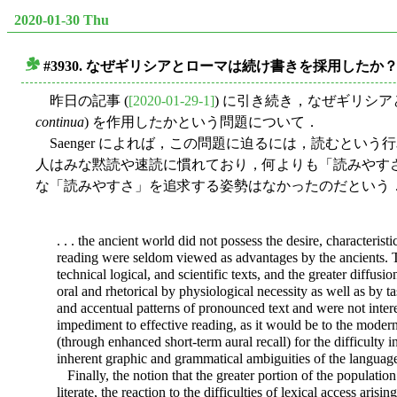
2020-01-30 Thu
#3930. なぜギリシアとローマは続け書きを採用したか？ (
■
昨日の記事 (
[2020-01-29-1]
) に引き続き，なぜギリシ
continua
) を作用したかという問題について．
Saenger によれば，この問題に迫るには，読むと
人はみな黙読や速読に慣れており，何よりも「読みやす
な「読みやすさ」を追求する姿勢はなかったのだという．以下，Sa
. . . the ancient world did not possess the desire, characteri
reading were seldom viewed as advantages by the ancients. The
technical logical, and scientific texts, and the greater diffus
oral and rhetorical by physiological necessity as well as by t
and accentual patterns of pronounced text and were not intere
impediment to effective reading, as it would be to the moder
(through enhanced short-term aural recall) for the difficulty
inherent graphic and grammatical ambiguities of the languages
Finally, the notion that the greater portion of the population
literate, the reaction to the difficulties of lexical access arisi