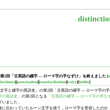
distincti
の第2回「古英語の綴字 --- ローマ字の手なずけ」を終えました
[
a
tinctiones
][
punctuation
][
standardisation
][
voicy
][
heldio
]
「文字と綴字の英語史」の第2回「古英語の綴字 --- ローマ字の手
字の英語史」
の第2回となる
「古英語の綴字 --- ローマ字の手な
ざいました．
に伝わっていたルーン文字を捨て，ローマ字を受容したのか