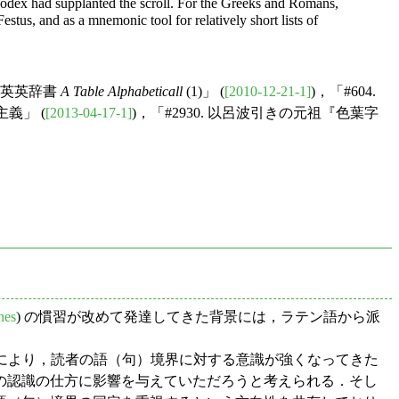
 codex had supplanted the scroll. For the Greeks and Romans,
stus, and as a mnemonic tool for relatively short lists of
の英英辞書
A Table Alphabeticall
(1)」 (
[2010-12-21-1]
)，「#604.
義」 (
[2013-04-17-1]
)，「#2930. 以呂波引きの元祖『色葉字
nes
) の慣習が改めて発達してきた背景には，ラテン語から派
により，読者の語（句）境界に対する意識が強くなってきた
の認識の仕方に影響を与えていただろうと考えられる．そし