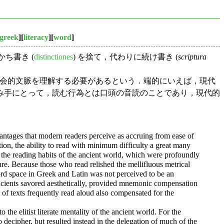
greek
][
literacy
][
word
]
ち書き (
distinctiones
) を捨て，代わりに続け書き (
scriptura
の社会的文脈を理解する必要があるという．端的にいえば，現代
み手にとって，読む行為とは口頭の音読のことであり，現代的
dvantages that modern readers perceive as accruing from ease of
ion, the ability to read with minimum difficulty a great many
hat the reading habits of the ancient world, which were profoundly
ture. Because those who read relished the mellifluous metrical
word space in Greek and Latin was not perceived to be an
 ancients savored aesthetically, provided mnemonic compensation
 of texts frequently read aloud also compensated for the
the elitist literate mentality of the ancient world. For the
o decipher, but resulted instead in the delegation of much of the