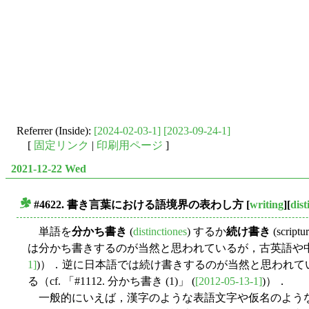
Referrer (Inside):
[2024-02-03-1]
[2023-09-24-1]
[
固定リンク
|
印刷用ページ
]
2021-12-22 Wed
#4622. 書き言葉における語境界の表わし方
[
writing
][
dist
■
単語を
分かち書き
(
distinctiones
) するか
続け書き
(scr
は分かち書きするのが当然と思われているが，古英語や中英語
1]
)）．逆に日本語では続け書きするのが当然と思われ
る（cf. 「#1112. 分かち書き (1)」 (
[2012-05-13-1]
)）．
一般的にいえば，漢字のような表語文字や仮名のような