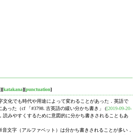
a
][
katakana
][
punctuation
]
るし，同じ文字文化でも時代や用途によって変わることがあった．英語で
cf 「#3798. 古英語の緩い分かち書き」 (
[2019-09-20-
，読みやすくするために意図的に分かち書きされることもあ
単音文字（アルファベット）は分かち書きされることが多い．