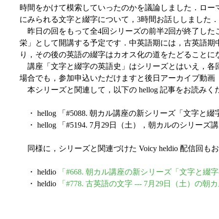
時間をかけて模索していったのかを議論しました．ローマ
にみられる文字と綴字について，3時間お話ししました．
昨日の回をもって全4回シリーズの前半2回が終了したことにな
栄」として開講する予定です．中英語期には，古英語期中
り，その後の英語の綴字はカオス化の道をたどることに
講座「文字と綴字の英語史」はシリーズとはいえ，各回
場合でも，参加申込いただけますと後日アーカイブ動画
本シリーズと関連して，以下の hellog 記事をお読みく
・ hellog 「#5088. 朝カル講座の新シリーズ「文字
・ hellog 「#5194. 7月29日（土），朝カルのシ
同様に，シリーズと関連づけた Voicy heldio 配信
・ heldio
「#668. 朝カル講座の新シリーズ「文字と綴
・ heldio
「#778. 古英語の文字 --- 7月29日（土