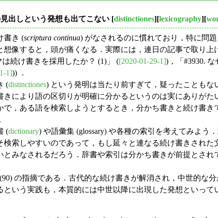
書の見出しという発想も出てこない
[
distinctiones
][
lexicography
][
wo
書き (
scriptura continua
) がなされるのに慣れており，特に問
と想像すると，頭が痛くなる．実際には，連日の記事で取り上
マは続け書きを採用したか？ (1)」 (
[2020-01-29-1]
)，「#3930
1-1]
)) ．
 (
distinctiones
) という発明は当たり前すぎて，疑ったことも
書きにより語の区切りが明確に分かるというのは実にありがた
かで，ある語を検索しようとするとき，分かち書きと続け書き
．
 (
dictionary
) や語彙集 (glossary) や各種の索引を考え
そ検索しやすいのであって，もし延々と連なる続け書きされた
いとみなされるだろう．辞書や索引は分かち書きが前提とされ
r (90) の指摘である．古代的な続け書きが解消され，中世
るという実践も，本質的には中世以降に出現した発想といって