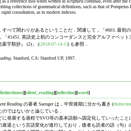
ng as a reference tool when written in
scriptura continua
, even after the
ling collections of grammatical definitions, such as that of Pompeius Fe
e rapid consultation, as in modern indexes.
べて関わりがあるということだ．関連して，「#603. 最初
)，「#1451. 英語史上初のコンコーダンスと完全アルファベット主
葉字類抄』 (2)」 (
[2018-07-14-1]
) も参照．
eading.
Stanford, CA: Stanford UP, 1997.
distinctiones
][
silent_reading
][
inflection
][
word
]
lent Reading
の著者 Saenger は，中世後期に分かち書き (
distinctio
たのではないかと論じている．
に発展する過程でSVO等の基本語順へ固定化していったこと
の衰退という言語変化が進行しており，後者も読者の語（句）