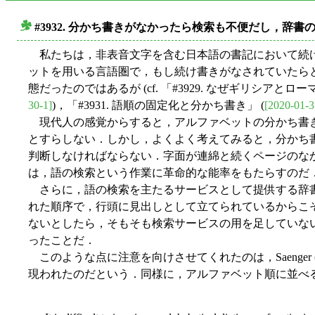
#3932. 分かち書きがなかったら検索も不便だし，辞
■
私たちは，非表音文字を含む日本語の書記において続け
ットを用いる言語圏で，もし続け書きがなされていたら
態だったのではあるが (cf. 「#3929. なぜギリシアとロー
30-1]
)，「#3931. 語順の固定化と分かち書き」 (
[2020-01-3
現代人の感覚からすると，アルファベットの分かち書き
とすらしない．しかし，よくよく考えてみると，分かち
判断しなければならない．字面が連綿と続くページのな
は，語の検索という作業に革命的な能率をもたらすのだ
さらに，語の検索を主たるサービスとして提供する辞書
れた順序で，行頭に見出しとして立てられているからこ
ないとしたら，そもそも検索サービスの用を足していな
ったことだ．
このような点に注意を向けさせてくれたのは，Saenge
現われたのだという．同様に，アルファベット順に並べ