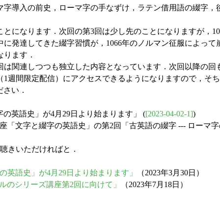
字導入の前史，ローマ字の手なずけ，ラテン借用語の綴字，後
ります．次回の第3回は少し先のことになりますが，10月7日（土）
に発達してきた綴字習慣が，1066年のノルマン征服によっ
なります．
は関連しつつも独立した内容となっています．次回以降の回
（1週間限定配信）にアクセスできるようになりますので，そ
ださい．
と綴字の英語史」が4月29日より始まります」 (
[2023-04-02-1]
)
リーズ講座「文字と綴字の英語史」の第2回「古英語の綴字 --- ローマ
回もお聴きいただければと．
字の英語史」が4月29日より始まります」
（2023年3月30日）
）の朝カルのシリーズ講座第2回に向けて」
（2023年7月18日）