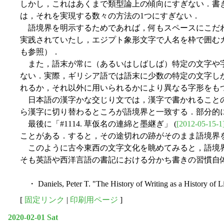
しかし，これはあくまで類型論上の傾向にすぎない．書
は，それを実現する数々の方法の1つにすぎない．
語境界を明示するためであれば，何もスペースにこだわ
実践されていたし，エジプト象形文字で人名を枠で囲むカルトゥー
も参照）．
また，語末が常に（あるいはしばしば）特定の文字や字
ない．実際，ギリシア語では語末に少数の特定の文字し
れるか，それ以外に用いられるかにより異なる字形をも
日本語の漢字かな交じり文では，漢字で書かれることの
ら漢字に切り替わるところが語境界と一致する．部分的
最後に「#1114. 草仮名の連綿と墨継ぎ」 (
[2012-05-15-1
ことがある．すると，その途切れの跡がそのまま語境界
このように古今東西の文字文化を眺めてみると，語境界
そも英語や西洋言語の書記における分かち書きの習慣自体が，歴
・ Daniels, Peter T. "The History of Writing as a History of Li
[
固定リンク
|
印刷用ページ
]
2020-02-01 Sat