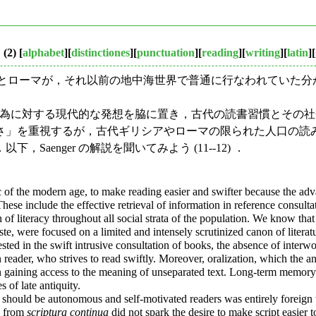
2)
[
alphabet
][
distinctiones
][
punctuation
][
reading
][
writing
][
latin
][
アとローマが，それ以前の地中海世界で普通に行なわれていた分か
いう行為に対する現代的な発想を脇に置き，古代の読書習慣とそ
さ」を重視するが，古代ギリシアやローマの限られた人口の読
enger の解説を聞いてみよう (11--12) ．
stic of the modern age, to make reading easier and swifter because the a
se include the effective retrieval of information in reference consultat
ion of literacy throughout all social strata of the population. We know t
aste, were focused on a limited and intensely scrutinized canon of litera
sted in the swift intrusive consultation of books, the absence of inter
n reader, who strives to read swiftly. Moreover, oralization, which the
 in gaining access to the meaning of unseparated text. Long-term memory
 of late antiquity.
 should be autonomous and self-motivated readers was entirely foreign to 
ng from
scriptura continua
did not spark the desire to make script easier t