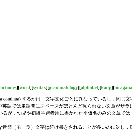
inctiones
][
word
][
syntax
][
grammatology
][
alphabet
][
kanji
][
hiragan
iptura continua) するかは，文字文化ごとに異なってい
では単語間にスペースがほとんど見られない文章がザラにあった（
ているが，幼児や初級学習者用に書かれた平仮名のみの文章では
音節（モーラ）文字は続け書きされることが多いのに対し，