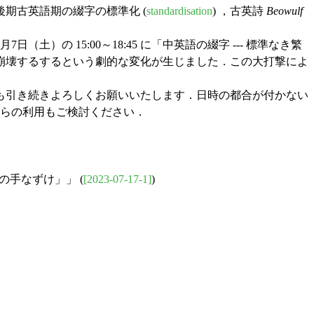
期古英語期の綴字の標準化 (
standardisation
) ，古英詩
Beowulf
の 15:00～18:45 に「中英語の綴字 --- 標準なき繁
て崩壊するするという劇的な変化が生じました．この大打撃によ
も引き続きよろしくお願いいたします．日時の都合が付かない
ちらの利用もご検討ください．
字の手なずけ」」 (
[2023-07-17-1]
)