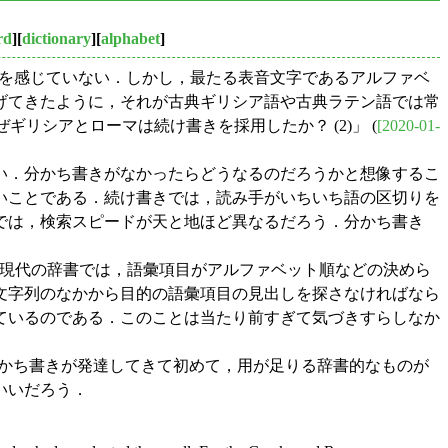
rd
][
dictionary
][
alphabet
]
題を感じていない．しかし，最たる表音文字であるアルファベ
げてきたように，それが古典ギリシア語や古典ラテン語では常
. なぜギリシアとローマは続け書きを採用したか？ (2)」 (
[2020-01-
ない．分かち書きがなかったらどうなるのだろうかと想像するこ
いことである．続け書きでは，読み手がいちいち語の区切りを
では，検索スピードが天と地ほど異なるだろう．分かち書き
てみよう．現代の辞書では，語彙項目がアルファベット順などの決めら
文字列のなかから目的の語彙項目の見出しを探さなければなら
ているのである．このことは当たり前すぎて気づきすらしなか
的な分かち書きが発達してきて初めて，用が足りる辞書的なものが
いいだろう．