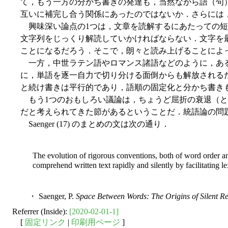
て，もう一方の分かち書きの発達も，当然ながら語（句
互いに補完し合う関係にあったのではないか．さらには，こ
興味深い論点の1つは，文章を読解するにあたっての短
文字列をじっくり解読していかければならない．文字を
ことになるだろう．そこで，朗々と読み上げることによ
一方，中世ラテン語やロマンス諸語などのように，ある
に，単語を逐一自力で切り分ける面倒からも解放される
と続け書きは平行的であり，語順の固定化と分かち書きも
もう1つのおもしろい議論は，ちょうど屈折の衰退（と
だと考えられてきた節があるということだ．統語論の問
Saenger (17) のまとめの文は次の通り．
The evolution of rigorous conventions, both of word order an
comprehend written text rapidly and silently by facilitating le
・ Saenger, P.
Space Between Words: The Origins of Silent R
Referrer (Inside):
[2020-02-01-1]
[
固定リンク
|
印刷用ページ
]