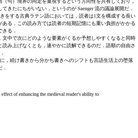
語（句）境界の同定を重視するという方向性を共有しており，
にちがいない，というのが Saenger 流の議論展開だ．
きをする古典ラテン語においては，読者は1文を構成する長い
がある．この読み方では読者の短期記憶にも重い負担がかかる
できる．
，文中で次にどのような要素がくるか予想しやすくなると同時
と読み上げなくとも，速やかに読解できるのだ．語順の自由さ
る．
に，続け書きから分かち書きへのシフトも言語生活上の堕落
だ．
ffect of enhancing the medieval reader's ability to