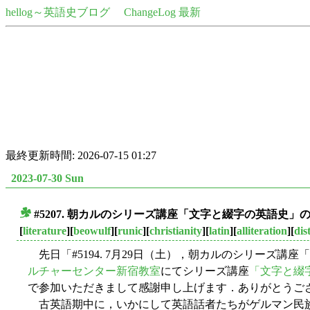
hellog～英語史ブログ
ChangeLog 最新
最終更新時間: 2026-07-15 01:27
2023-07-30 Sun
#5207. 朝カルのシリーズ講座「文字と綴字の英語史」
■
[
literature
][
beowulf
][
runic
][
christianity
][
latin
][
alliteration
][
dis
先日「#5194. 7月29日（土），朝カルのシリーズ講座
ルチャーセンター新宿教室
にてシリーズ講座
「文字と綴
で参加いただきまして感謝申し上げます．ありがとうご
古英語期中に，いかにして英語話者たちがゲルマン民族