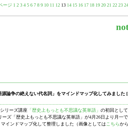
ページ
1
2
3
4
5
6
7
8
9
10
11
12
13
14
15
16
17
18
19
20
21
22
23
2
not
e --- 語源論争の絶えない代名詞」をマインドマップ化してみました
[
のシリーズ講座
「歴史上もっとも不思議な英単語」
の初回として
シリーズ「歴史上もっとも不思議な英単語」が4月26日より月一で
りマインドマップ化して整理しました（画像としては
こちら
か