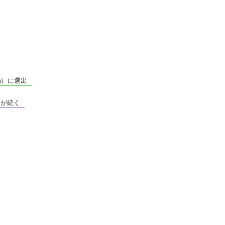
ium）に選出
争が続く