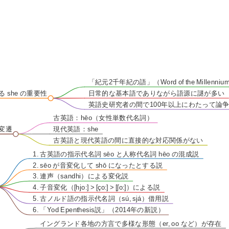
「紀元2千年紀の語」（Word of the Millenn
る she の重要性
日常的な基本語でありながら語源に謎が多い
英語史研究者の間で100年以上にわたって論
古英語：hēo（女性単数代名詞）
の変遷
現代英語：she
古英語と現代英語の間に直接的な対応関係がない
1. 古英語の指示代名詞 sēo と人称代名詞 hēo の混成説
2. sēo が音変化して shō になったとする説
3. 連声（sandhi）による変化説
4. 子音変化（[hjo:] > [ço:] > [ʃo:]）による説
5. 古ノルド語の指示代名詞（sú, sjá）借用説
6. 「Yod Epenthesis説」（2014年の新説）
イングランド各地の方言で多様な形態（er, oo など）が存在