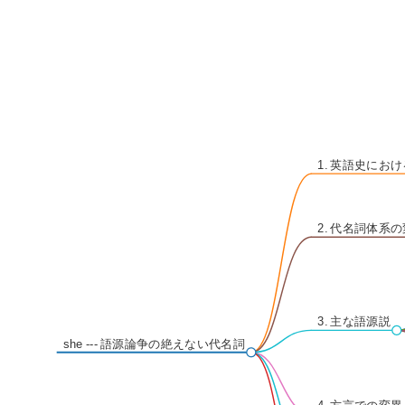
1. 英語史におけ
2. 代名詞体系
3. 主な語源説
she --- 語源論争の絶えない代名詞