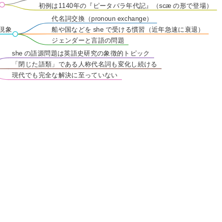
初例は1140年の『ピータバラ年代記』（scæ の形で登場）
代名詞交換（pronoun exchange）
連現象
船や国などを she で受ける慣習（近年急速に衰退）
ジェンダーと言語の問題
she の語源問題は英語史研究の象徴的トピック
「閉じた語類」である人称代名詞も変化し続ける
現代でも完全な解決に至っていない