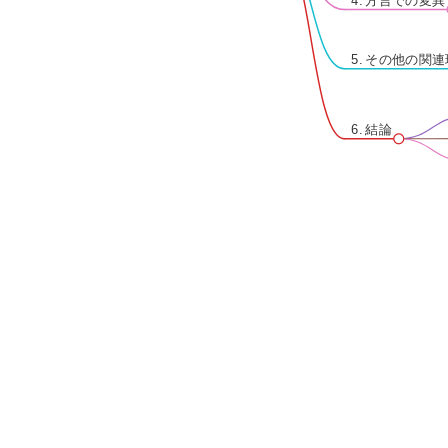
4. 方言での変異
5. その他の関
6. 結論