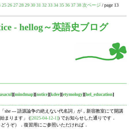
4
25
26
27
28
29
30
31
32
33
34
35
36
37
38
次ページ
/ page 13
ice -
hellog～英語史ブログ
asacul
][
mindmap
][
notice
][
kdee
][
etymology
][
hel_education
]
「she --- 語源論争の絶えない代名詞」が，新宿教室にて開講
始まります」 (
[2025-04-12-1]
) でお知らせした通りです．
らどうぞ）．復習用にご参照いただければ．