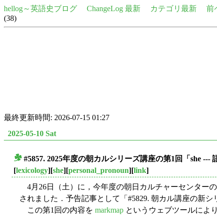
hellog～英語史ブログ
ChangeLog 最新
カテゴリ最新
前
(38)
最終更新時間: 2026-07-15 01:27
2025-05-10 Sat
#5857. 2025年度の朝カルシリーズ講座の第1回「sh
■
[
lexicology
][
she
][
personal_pronoun
][
link
]
4月26日（土）に，今年度の朝日カルチャーセンター
されました．予告記事として「#5829. 朝カル講座の新
この第1回の内容を
markmap
というウェブツールによ