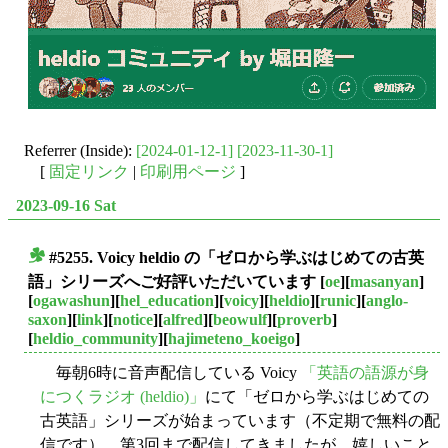
Referrer (Inside):
[2024-01-12-1]
[2023-11-30-1]
[
固定リンク
|
印刷用ページ
]
2023-09-16 Sat
#5255. Voicy heldio の「ゼロから学ぶはじめての古英
■
語」シリーズへご好評いただいています
[
oe
][
masanyan
]
[
ogawashun
][
hel_education
][
voicy
][
heldio
][
runic
][
anglo-
saxon
][
link
][
notice
][
alfred
][
beowulf
][
proverb
]
[
heldio_community
][
hajimeteno_koeigo
]
毎朝6時に音声配信している Voicy
「英語の語源が身
につくラジオ (heldio)」
にて「ゼロから学ぶはじめての
古英語」シリーズが始まっています（不定期で無料の配
信です）．第3回まで配信してきましたが，嬉しいこと