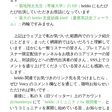
・
菊地翔太先生（専修大学）の HP
：heldio にもたび
たび出演していただきお世話になっています
・
最大の heldio 支援組織 khelf （慶應英語史フォーラ
ム）
：内輪ですみません
上記はウェブ上で私が気づいた範囲内でのリンク紹介
にとどまり，まったく網羅的ではないだろうと理解して
います．ほかにも一般リスナーの皆さん，プレミアムリ
スナー限定配信チャンネルをお聴きのコアリスナーの皆
さん，対談回などへの歴代出演者の皆さん，SNS上でコ
メントを盛り上げてくださっている皆さんにも感謝いた
します．
heldio 関連でお気づきのリンク先を見つけましたら，
ぜひ Voicy のコメント欄などを通じて，随時お知らせい
ただければ幸いです．
最後に，私の X（旧ツイッター）上のアカウント
@chariderryu
にて
「heldio コミュニティ by 堀田隆一」
と
いうコミュニティを展開し始めている旨，お知らせしま