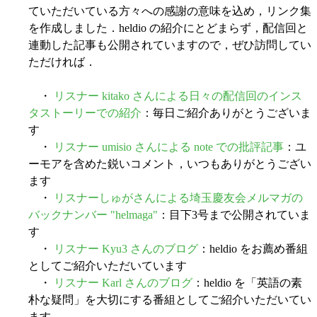
ていただいている方々への感謝の意味を込め，リンク集
を作成しました．heldio の紹介にとどまらず，配信回と
連動した記事も公開されていますので，ぜひ訪問してい
ただければ．
・
リスナー kitako さんによる日々の配信回のインス
タストーリーでの紹介
：毎日ご紹介ありがとうございま
す
・
リスナー umisio さんによる note での批評記事
：ユ
ーモアを含めた鋭いコメント，いつもありがとうござい
ます
・
リスナーしゅがさんによる埼玉慶友会メルマガの
バックナンバー "helmaga"
：目下3号まで公開されていま
す
・
リスナー Kyu3 さんのブログ
：heldio をお薦め番組
としてご紹介いただいています
・
リスナー Karl さんのブログ
：heldio を「英語の素
朴な疑問」を大切にする番組としてご紹介いただいてい
ます