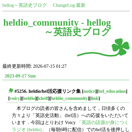
hellog～英語史ブログ
ChangeLog 最新
heldio_community -
hellog
～英語史ブログ
最終更新時間: 2026-07-15 01:27
2023-09-17 Sun
#5256. heldio/hel活応援リンク集
[
notice
][
hel_education
]
■
[
voicy
][
heldio
][
khelf
][
heldio_community
][
link
]
本ブログの読者の皆さんを含めまして，日頃多くの
方々より「英語史活動」 (hel活）への応援をいただいて
います．今回はとりわけ Voicy
「英語の語源が身につく
ラジオ (heldio)」
（毎朝6時に配信）でのhel活を後押しし