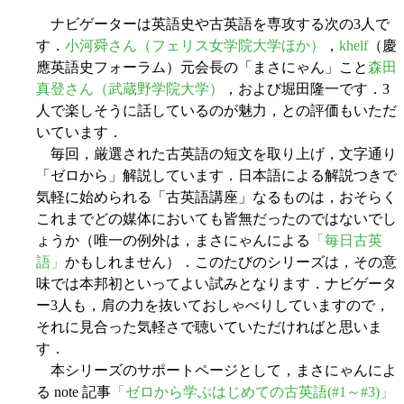
ナビゲーターは英語史や古英語を専攻する次の3人で
す．
小河舜さん（フェリス女学院大学ほか）
，
khelf
（慶
應英語史フォーラム）元会長の「まさにゃん」こと
森田
真登さん（武蔵野学院大学）
，および堀田隆一です．3
人で楽しそうに話しているのが魅力，との評価もいただ
いています．
毎回，厳選された古英語の短文を取り上げ，文字通り
「ゼロから」解説しています．日本語による解説つきで
気軽に始められる「古英語講座」なるものは，おそらく
これまでどの媒体においても皆無だったのではないでし
ょうか（唯一の例外は，まさにゃんによる
「毎日古英
語」
かもしれません）．このたびのシリーズは，その意
味では本邦初といってよい試みとなります．ナビゲータ
ー3人も，肩の力を抜いておしゃべりしていますので，
それに見合った気軽さで聴いていただければと思いま
す．
本シリーズのサポートページとして，まさにゃんによ
る note 記事
「ゼロから学ぶはじめての古英語(#1～#3)」