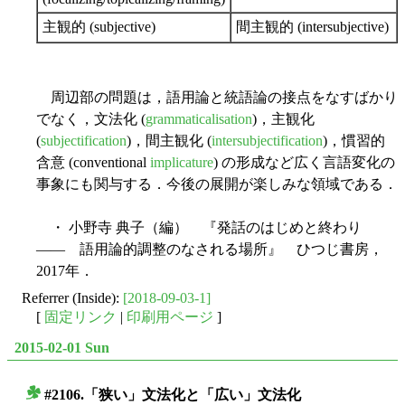
主観的 (subjective)
間主観的 (intersubjective)
周辺部の問題は，語用論と統語論の接点をなすばかり
でなく，文法化 (
grammaticalisation
)，主観化
(
subjectification
)，間主観化 (
intersubjectification
)，慣習的
含意 (conventional
implicature
) の形成など広く言語変化の
事象にも関与する．今後の展開が楽しみな領域である．
・ 小野寺 典子（編） 『発話のはじめと終わり
―― 語用論的調整のなされる場所』 ひつじ書房，
2017年．
Referrer (Inside):
[2018-09-03-1]
[
固定リンク
|
印刷用ページ
]
2015-02-01 Sun
#2106.「狭い」文法化と「広い」文法化
■