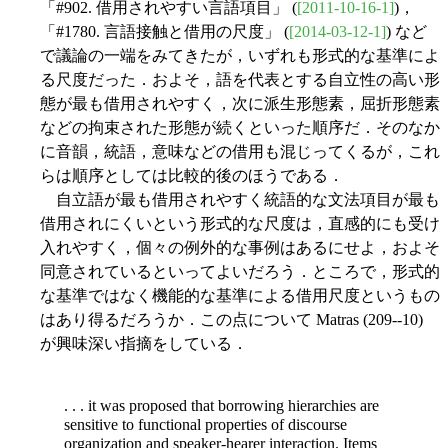
「#902. 借用されやすい言語項目」 (
[2011-10-16-1]
)，
「#1780. 言語接触と借用の尺度」 (
[2014-03-12-1]
) など
で議論の一端をみてきたが，いずれも形式的な基準によ
る尺度だった．およそ，語を代表とする自立性の高い形
態が最も借用されやすく，次に派生形態素，屈折形態素
などの拘束された形態が続くといった順序だ．そのなか
に音韻，統語，意味などの借用も混じってくるが，これ
らは順序としては比較的後のほうである．
自立語が最も借用されやすく統語的な文法項目が最も
借用されにくいという形式的な尺度は，直感的にも受け
入れやすく，個々の例外的な事例はあるにせよ，およそ
同意されているといってよいだろう．ところで，形式的
な基準ではなく機能的な基準による借用尺度というもの
はあり得るだろうか．この点について Matras (209--10)
が興味深い指摘をしている．
. . . it was proposed that borrowing hierarchies are
sensitive to functional properties of discourse
organization and speaker-hearer interaction. Items