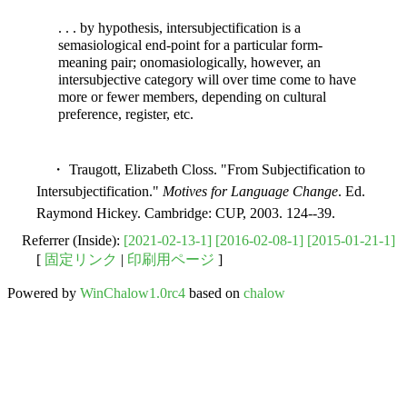
. . . by hypothesis, intersubjectification is a
semasiological end-point for a particular form-
meaning pair; onomasiologically, however, an
intersubjective category will over time come to have
more or fewer members, depending on cultural
preference, register, etc.
・ Traugott, Elizabeth Closs. "From Subjectification to
Intersubjectification."
Motives for Language Change
. Ed.
Raymond Hickey. Cambridge: CUP, 2003. 124--39.
Referrer (Inside):
[2021-02-13-1]
[2016-02-08-1]
[2015-01-21-1]
[
固定リンク
|
印刷用ページ
]
Powered by
WinChalow1.0rc4
based on
chalow