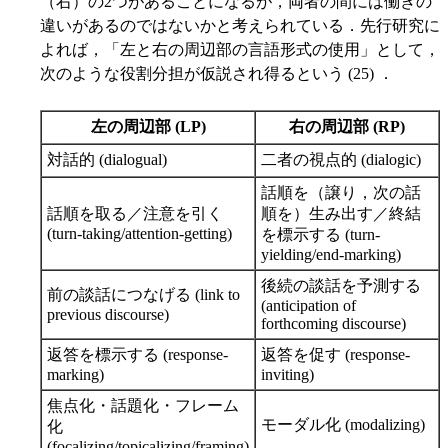
（右）の2つがあることになるが，両者の間には働きの
違いがあるのではないかと考えられている．先行研究に
よれば，「左と右の周辺部の言語形式の使用」として，
次のような役割分担が仮説され得るという (25) ．
左の周辺部 (LP)
右の周辺部 (RP)
対話的 (dialogual)
二者の視点的 (dialogic)
話順を（譲り，次の話
話順を取る／注意を引く
順を）生み出す／終結
(turn-taking/attention-getting)
を標示する (turn-
yielding/end-marking)
後続の談話を予測する
前の談話につなげる (link to
(anticipation of
previous discourse)
forthcoming discourse)
返答を標示する (response-
返答を促す (response-
marking)
inviting)
焦点化・話題化・フレーム
モーダル化 (modalizing)
化
(focalizing/topicalizing/framing)