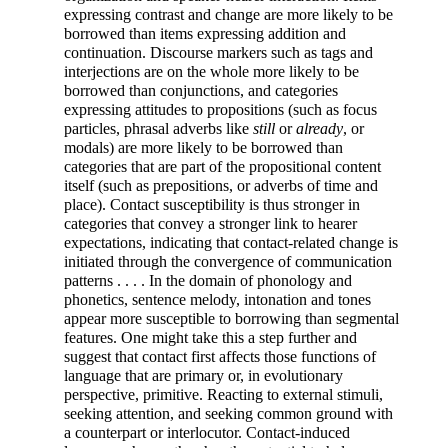
expressing contrast and change are more likely to be
borrowed than items expressing addition and
continuation. Discourse markers such as tags and
interjections are on the whole more likely to be
borrowed than conjunctions, and categories
expressing attitudes to propositions (such as focus
particles,
phrasal adverbs like
still
or
already
, or
modals) are more likely to be borrowed than
categories that are part of the propositional content
itself (such as prepositions, or adverbs of time and
place). Contact susceptibility is thus stronger in
categories that convey a stronger link to hearer
expectations, indicating that contact-related change is
initiated through the convergence of communication
patterns . . . . In the domain of phonology and
phonetics, sentence melody, intonation and tones
appear more susceptible to borrowing than segmental
features. One might take this a step further and
suggest that contact first affects those functions of
language that are primary or, in evolutionary
perspective, primitive. Reacting to external stimuli,
seeking attention, and seeking common ground with
a counterpart or interlocutor. Contact-induced