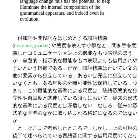
language change thus has the potential to help
illuminate the internal composition of the
grammatical apparatus, and indeed even its
evolution.
付加詞や間投詞をはじめとする談話標識
(
discourse_marker
) や態度を表わす小辞など，聞き手を意
識したコミュニケーション上の機能をもつ表現のほう
が，命題的・指示的な機能をもつ表現よりも借用されや
すいという指摘である．だが，談話標識はたいてい文の
他の要素から独立している，あるいは完全に独立しては
いなくとも，ある程度の分離可能性は保持している．つ
まり，この機能的な基準による尺度は，統語形態的な独
立性や自由度と関連している限りにおいて，従来の形式
的な基準による尺度とは矛盾しない．むしろ，従来の形
式的な基準のなかに取り込まれる格好になるのではない
か．
と，そこまで考察したところで，しかし，上の引用の
後半で述べられている言語音に関する借用尺度のくだり