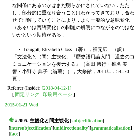
な関係にあるのかはまだ明らかにされていない．ただ
し，部分的に重なり合うことはわかってきており，合わ
せて理解していくことにより，より一般的な意味変化
（あるいは言語変化）の問題の解明につながるのではな
いかという期待がある．
・ Traugott, Elizabeth Closs （著），福元広二（訳）
「文法化と（間）主観化」『歴史語用論入門 過去のコ
ミュニケーションを復元する』（高田 博行・椎名 美
智・小野寺 典子（編著）），大修館，2011年．59--70
頁．
Referrer (Inside):
[2018-04-12-1]
[
固定リンク
|
印刷用ページ
]
2015-01-21 Wed
#2095. 主観化と間主観化
[
subjectification
]
■
[
intersubjectification
][
unidirectionality
][
grammaticalisation
]
[
face
]