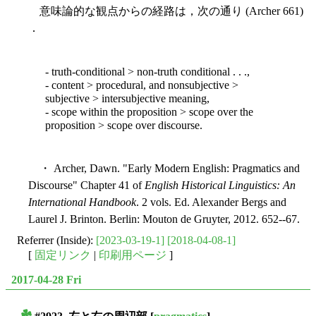
意味論的な観点からの経路は，次の通り (Archer 661)
．
- truth-conditional > non-truth conditional . . .,
- content > procedural, and nonsubjective >
subjective > intersubjective meaning,
- scope within the proposition > scope over the
proposition > scope over discourse.
・ Archer, Dawn. "Early Modern English: Pragmatics and
Discourse" Chapter 41 of
English Historical Linguistics: An
International Handbook
. 2 vols. Ed. Alexander Bergs and
Laurel J. Brinton. Berlin: Mouton de Gruyter, 2012. 652--67.
Referrer (Inside):
[2023-03-19-1]
[2018-04-08-1]
[
固定リンク
|
印刷用ページ
]
2017-04-28 Fri