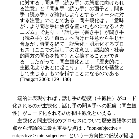
に対する，聞き手（読み手）の態度に向けられ
る注意」と「聞き手（読み手）の面子と，聞き
手（読み手）が維持しようとするイメージに対
する注意」のことである．間主観化は，「意味
が，より聞き手に焦点を置いたものになるメカ
ニズム」であり，「話し手（書き手）が聞き手
（読み手）の『自己』へ向けた注意から生じた
含意が，時間を経て，記号化・明示化するプロ
セ
ス（ここでの話し手の注意は，認識的・社会
的両方の関心を指す）と定義することができ
る．したがって，間主観化とは，「歴史的に，
主観化よりあとに起こり」，「主観化を基盤と
して生じる」ものを指すことになるのである
(Traugott 2003: 129--130)
端的に表現すれば，話し手の態度（主観性）がコード
化されるのが主観化，話し手の聞き手への配慮（間主観
性）がコード化されるのが間主観化といえる．
主観化と間主観化のプロセスについて歴史言語学の観
点から理論的に最も重要な点は，"non-subjective >
subjective > intersubjective" という一方向性の仮説が提起