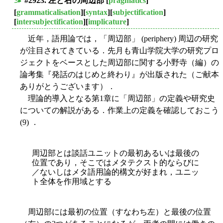
#2923. 左と右の周辺部
[
pragmatics
]
■
[
grammaticalisation
][
syntax
][
subjectification
]
[
intersubjectification
][
implicature
]
近年，語用論では，「周辺部」 (periphery) 周辺の研究
が注目されてきている．先月も青山学院大学の研究プロ
ジェクトをベースとした周辺部に関する小野寺（編）の
論考集『発話のはじめと終わり』が出版された（ご献本
ありがとうございます）．
理論的導入となる第1章に「周辺部」の定義や研究史
についての解説がある．作業上の定義を確認しておこう
(9) ．
周辺部とは談話ユニットの最初あるいは最後の
位置であり，そこではメタテクスト的ならびに
／ないしはメタ語用論的構文が好まれ，ユニッ
ト全体を作用域とする
周辺部には最初の位置（すなわち左）と最後の位置