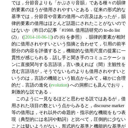
では，分節音よりも「かぶさり音韻」である種々の韻律
的要素のほうが借用されやすいとある．従来の形式的な
基準では，分節音や音素の借用への言及はあったが，韻
律的要素の借用はほとんど話題にされたことがないので
はないか（昨日の記事「#1988. 借用語研究の to-do list
(2)」 (
[2014-10-06-1]
) の (6) を参照）．韻律的要素が相対
的に借用されやすいという指摘と合わせて，引用の前半
部分の内容を評価すると，機能的な借用尺度の提案に一
貫性が感じられる．話し手と聞き手のコミュニケーショ
ンに直接関与する言語項，言い換えれば（間）主観性を
含む言語項が，そうでないものよりも借用されやすいと
いうのは，言語の機能という観点からみて，確かに合理
的だ．言語の進化 (
evolution
) への洞察にも及んでおり，
刺激的な説である．
このように一見なるほどと思わせる説ではあるが，借
用された項目の数という点からみると，discourse marker
等の借用は，それ以外の命題的・指示的な機能をもつ表
現（典型的には名詞や動詞）と比べて，圧倒的に少ない
ことは疑いようがない．形式的な基準と機能的な基準が