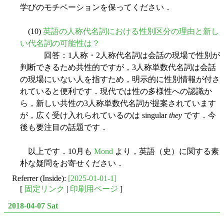
学びのモチベーションを保ってください．
(10)
英語の人称代名詞における性別区分の理由と新し
い代名詞の可能性は？
回答：1人称・2人称代名詞は会話の現場で性別が
判断できるため共性的ですが，3人称単数代名詞は会話
の現場にいない人を指すため，明示的に性別情報が付さ
れていると便利です．現代では性の多様性への認識か
ら，新しい共性の3人称単数代名詞が提案されています
が，広く受け入れられているのは singular
they
です．今
後も要注目の話題です．
以上です．10月も
Mond
より，英語（史）に関する素
朴な疑問をお寄せください．
Referrer (Inside):
[2025-01-01-1]
[
固定リンク
|
印刷用ページ
]
2018-04-07 Sat