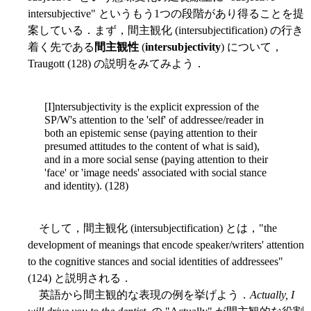
intersubjective" というもう1つの段階があり得ることを提
案している．まず，間主観化 (intersubjectification) の行き
着く先である
間主観性
(
intersubjectivity
) について，
Traugott (128) の説明をみてみよう．
[I]ntersubjectivity is the explicit expression of the
SP/W's attention to the 'self' of addressee/reader in
both an epistemic sense (paying attention to their
presumed attitudes to the content of what is said),
and in a more social sense (paying attention to their
'face' or 'image needs' associated with social stance
and identity). (128)
そして，間主観化 (intersubjectification) とは，"the
development of meanings that encode speaker/writers' attention
to the cognitive stances and social identities of addressees"
(124) と説明される．
英語から間主観的な表現の例を挙げよう．
Actually, I