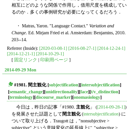
相互にどのような関係で作用し，借用尺度を構成してい
るのか．多くの事例研究が必要になってくるだろう．
・ Matras, Yaron. "Language Contact."
Variation and
Change
. Ed. Mirjam Fried et al. Amsterdam: Benjamins, 2010.
203--14.
Referrer (Inside):
[2020-03-08-1]
[2016-08-27-1]
[2014-12-24-1]
[2014-12-21-1]
[2014-10-29-1]
[
固定リンク
|
印刷用ページ
]
2014-09-29 Mon
#1981.
間主観化
[
subjectification
][
intersubjectification
]
■
[
semantic_change
][
unidirectionality
][
face
][
t/v_distinction
]
[
terminology
][
discourse_marker
][
onomasiology
]
今日は，昨日の記事「#1980.
主観化
」 (
[2014-09-28-1]
)
を発展させた話題として
間主観化
(
intersubjectification
) に
ついて取り上げる．Traugott は，"nonsubjective >
subjective" という意味変化の延長線上に "subjective >