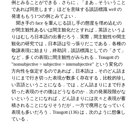
例とみることができる．さらに，「まあ，そういうこと
であれば同意します」ほどを意味する談話標識
well
の
発達ももう1つの例とみてよい．
聞き手の face を重んじる話し手の態度を埋め込むの
が間主観性あるいは間主観化だとすれば，英語というよ
りはむしろ日本語の出番だろう．実際，間主観性や間主
観化の研究では，日本語は引っ張りだこである．各種の
敬譲表現に始まり，終助詞，談話標識としての「さて」
など，多くの表現に間主観性がみられる．Traugott の
"nonsubjective > subjective > intersubjective" という変化の
方向性を仮定するのであれば，日本語は，そのどん詰ま
りにまで行き切った表現が数多く存在する，比較的珍し
い言語ということになる．では，どん詰まりにまで行き
切った表現のその後はどうなるのか．次の発展段階がな
いということになれば，どん詰まりには次々と表現が蓄
積されることになりそうだが，一方で廃用となっていく
表現も多いだろう．Traugott (136) は，次のように想像し
ている．