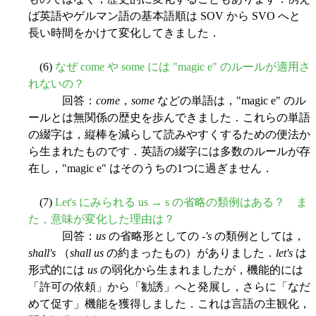
ば英語やゲルマン語の基本語順は SOV から SVO へと
長い時間をかけて変化してきました．
(6)
なぜ come や some には "magic e" のルールが適用さ
れないの？
回答：
come
，
some
などの単語は，"magic e" のル
ールとは無関係の歴史を歩んできました．これらの単語
の綴字は，縦棒を減らして読みやすくするための便法か
ら生まれたものです．英語の綴字には多数のルールが存
在し，"magic e" はそのうちの1つに過ぎません．
(7)
Let's にみられる us → s の省略の類例はある？ ま
た，意味が変化した理由は？
回答：
us
の省略形としての -
's
の類例としては，
shall's
（
shall us
の約まったもの）がありました．
let's
は
形式的には
us
の弱化から生まれましたが，機能的には
「許可の依頼」から「勧誘」へと発展し，さらに「なだ
めて促す」機能を獲得しました．これは言語の主観化，