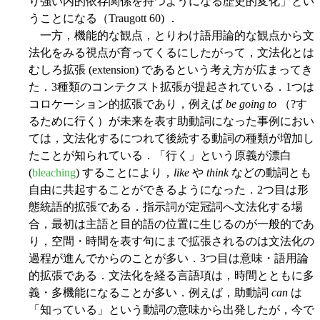
り強い内的依存関係を持つようになる歴史的変化」とい
うことになる（Traugott 60) ．
一方，機能的な観点，とりわけ語用論的な観点から文
法化をみる視点が育ってくるにしたがって，文法化とは
むしろ拡張 (extension) であるという考え方が広まってき
た．3種類のコンテクスト拡張が提起されている．1つは
コロケーション的拡張であり，例えば
be going to
（?す
るために行く）が未来を表す助動詞になった事例におい
ては，文法化するにつれて後続する動詞の種類が増加し
たことが知られている．「行く」という原義が漂白
(
bleaching
) することにより，
like
や
think
などの動詞とも
自由に共起することができるようになった．2つ目は形
態統語的拡張である．指示詞が定冠詞へ文法化する場
合，最初は主語と目的語の位置に生じるのが一般的であ
り，空間・時間を表す句にまで拡張されるのは文法化の
過程が進んでからのことが多い．3つ目は意味・語用論
的拡張である．文法化を経る言語項は，時間とともに多
義・多機能になることが多い．例えば，助動詞
can
は
「知っている」という動詞の意味から出発したが，今で