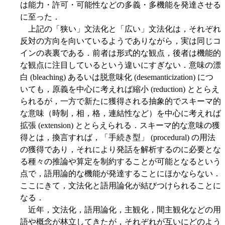
は能力・許可・可能性などの多義・多機能を発達させる
に至った．
上記の「狭い」文法化と「広い」文法化は，それぞれ
反対の方向を向いているようでありながら，実は同じコ
インの表裏である．前者は形式的な観点，後者は機能的
な観点に注目しているという違いにすぎない．意味の漂
白 (bleaching) あるいは脱意味化 (desemanticization) につ
いても，原義を中心に考えれば縮小 (reduction) ととらえ
られるが，一方で新たに獲得される抽象的でスキーマ的
な意味（時制，相，格，連結性など）を中心に考えれば
拡張 (extension) ととらえられる．スキーマ的な意味の獲
得とは，換言すれば，「手続き型」 (procedural) の用法
の獲得であり，それにより発話を解析するのに必要とな
る種々の推論や算定を制約することが可能となるという
点で，語用論的な機能が発達することにほかならない．
ここにきて，文法化と語用論化が結びつけられることに
なる．
近年，文法化，語用論化，主観化，間主観化などの用
語や概念が林立してきたが，それぞれが互いにどのよう