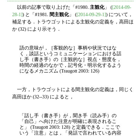
以前の記事で取り上げた「#1980.
主観化
」 (
[2014-09-
28-1]
) と「#1981.
間主観化
」 (
[2014-09-29-1]
) について，
補足する．トラウゴットによる主観化の定義を，高田ほ
か (32) により示そう．
語の意味が，［客観的な］事柄や状況ではな
く，談話というコミュニケーションにおける話
し手（書き手）の［主観的な］視点・態度を，
時間の経過のなかで，記号化・明示化するよう
になるメカニズム (Traugott 2003: 126)
一方，トラウゴットによる間主観化の定義は，同じく
高田ほか (32--33) によると，
「話し手（書き手）が，聞き手（読み手）の
「自己」へ向けた注意が明確に表現されるこ
と」 (Traugott 2003: 128) と定義できる．ここで
いう「注意」とは，「発話で言われている内容