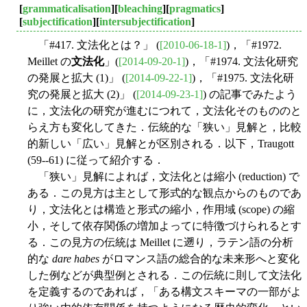
[
grammaticalisation
][
bleaching
][
pragmatics
]
[
subjectification
][
intersubjectification
]
「#417. 文法化とは？」 (
[2010-06-18-1]
)，「#1972.
Meillet の
文法化
」(
[2014-09-20-1]
)，「#1974. 文法化研究
の発展と拡大 (1)」 (
[2014-09-22-1]
)，「#1975. 文法化研
究の発展と拡大 (2)」 (
[2014-09-23-1]
) の記事でみたよう
に，文法化の研究が進むにつれて，文法化そのもののと
らえ方も変化してきた．伝統的な「狭い」見解と，比較
的新しい「広い」見解とが区別される．以下，Traugott
(59--61) に従って紹介する．
「狭い」見解によれば，文法化とは縮小 (reduction) で
ある．この見方は主として形式的な観点からのものであ
り，文法化とは構造と形式の縮小，作用域 (scope) の縮
小，そして依存関係の増加よってに特徴づけられるとす
る．この見方の伝統は Meillet に遡り，ラテン語の分析
的な
dare habes
がロマンス語の総合的な未来形へと変化
した例などが典型例とされる．この伝統に則して文法化
を定義するのであれば，「ある構文スキーマの一部がよ