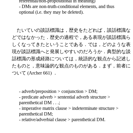
referential/non-propositional in meaning)
- DMs are non-truth-conditional elements, and thus
optional (i.e. they may be deleted).
たいていの談話標識は，歴史をたどれば，談話標識な
どではなかった．歴史の過程で，ある表現が談話標識ら
しくなってきたということである．では，どのような表
現が談話標識へと発展しやすいのだろうか．典型的な談
話標識の形成経路については，統語的な観点から記述し
たものと，意味論的な観点のものがある．まず，前者に
ついて (Archer 661) ．
- adverb/preposition > conjunction > DM;
- predicate adverb > sentential adverb structure >
parenthetical DM . . .;
- imperative matrix clause > indeterminate structure >
parenthetical DM;
- relative/adverbial clause > parenthetical DM.