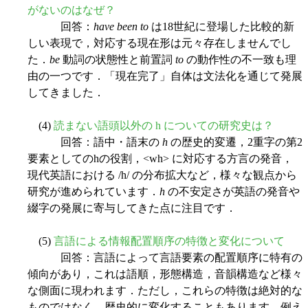
がないのはなぜ？
回答：
have been to
は18世紀に登場した比較的新
しい表現で，対応する現在形は元々存在しませんでし
た．
be
動詞の状態性と前置詞
to
の動作性の不一致も理
由の一つです．「現在完了」自体は文法化を通じて発展
してきました．
(4)
読まない語頭以外の h についての研究史は？
回答：語中・語末の
h
の歴史的変遷，2重字の第2
要素としてのhの役割，<wh> に対応する方言の発音，
現代英語における /h/ の分布拡大など，様々な観点から
研究が進められています．
h
の不安定さが英語の発音や
綴字の発展に寄与してきた点に注目です．
(5)
言語による情報配置順序の特徴と変化について
回答：言語によって言語要素の配置順序に特有の
傾向があり，これは語順，形態構造，音韻構造など様々
な側面に現われます．ただし，これらの特徴は絶対的な
ものではなく，歴史的に変化することもあります．例え