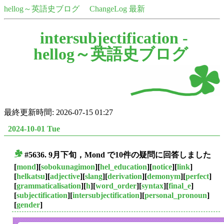
hellog～英語史ブログ
ChangeLog 最新
intersubjectification -
hellog～英語史ブログ
最終更新時間: 2026-07-15 01:27
2024-10-01 Tue
#5636. 9月下旬，Mond で10件の疑問に回答しました
■
[
mond
][
sobokunagimon
][
hel_education
][
notice
][
link
]
[
helkatsu
][
adjective
][
slang
][
derivation
][
demonym
][
perfect
]
[
grammaticalisation
][
h
][
word_order
][
syntax
][
final_e
]
[
subjectification
][
intersubjectification
][
personal_pronoun
]
[
gender
]