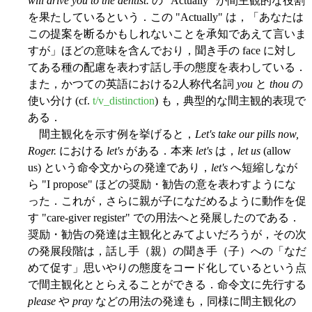
will drive you to the dentist.
の "Actually" が間主観的な役割
を果たしているという．この "Actually" は，「あなたは
この提案を断るかもしれないことを承知であえて言いま
すが」ほどの意味を含んでおり，聞き手の face に対し
てある種の配慮を表わす話し手の態度を表わしている．
また，かつての英語における2人称代名詞
you
と
thou
の
使い分け (cf.
t/v_distinction
) も，典型的な間主観的表現で
ある．
間主観化を示す例を挙げると，
Let's take our pills now,
Roger.
における
let's
がある．本来
let's
は，
let us
(allow
us) という命令文からの発達であり，
let's
へ短縮しなが
ら "I propose" ほどの奨励・勧告の意を表わすようにな
った．これが，さらに親が子になだめるように動作を促
す "care-giver register" での用法へと発展したのである．
奨励・勧告の発達は主観化とみてよいだろうが，その次
の発展段階は，話し手（親）の聞き手（子）への「なだ
めて促す」思いやりの態度をコード化しているという点
で間主観化ととらえることができる．命令文に先行する
please
や
pray
などの用法の発達も，同様に間主観化の