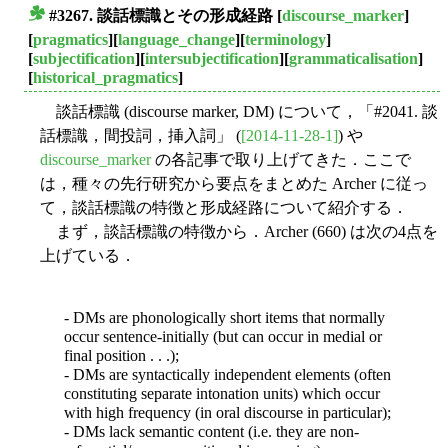
#3267. 談話標識とその形成経路
[
discourse_marker
]
■
[
pragmatics
][
language_change
][
terminology
]
[
subjectification
][
intersubjectification
][
grammaticalisation
]
[
historical_pragmatics
]
談話標識 (discourse marker, DM) について，「#2041. 談
話標識，間投詞，挿入詞」 (
[2014-11-28-1]
) や
discourse_marker
の各記事で取り上げてきた．ここで
は，種々の先行研究から要点をまとめた Archer に従っ
て，談話標識の特徴と形成経路について紹介する．
まず，談話標識の特徴から．Archer (660) は次の4点を
上げている．
- DMs are phonologically short items that normally
occur sentence-initially (but can occur in medial or
final position . . .);
- DMs are syntactically independent elements (often
constituting separate intonation units) which occur
with high frequency (in oral discourse in particular);
- DMs lack semantic content (i.e. they are non-