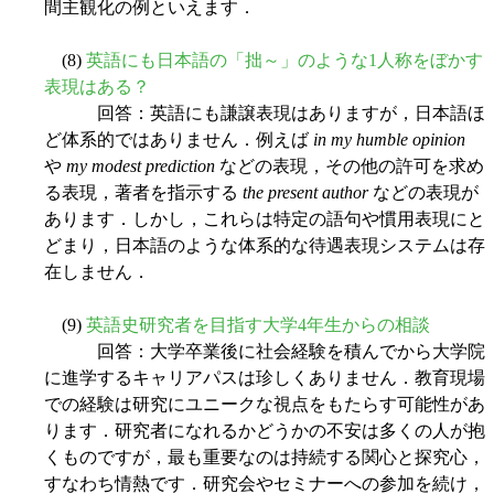
間主観化の例といえます．
(8)
英語にも日本語の「拙～」のような1人称をぼかす
表現はある？
回答：英語にも謙譲表現はありますが，日本語ほ
ど体系的ではありません．例えば
in my humble opinion
や
my modest prediction
などの表現，その他の許可を求め
る表現，著者を指示する
the present author
などの表現が
あります．しかし，これらは特定の語句や慣用表現にと
どまり，日本語のような体系的な待遇表現システムは存
在しません．
(9)
英語史研究者を目指す大学4年生からの相談
回答：大学卒業後に社会経験を積んでから大学院
に進学するキャリアパスは珍しくありません．教育現場
での経験は研究にユニークな視点をもたらす可能性があ
ります．研究者になれるかどうかの不安は多くの人が抱
くものですが，最も重要なのは持続する関心と探究心，
すなわち情熱です．研究会やセミナーへの参加を続け，