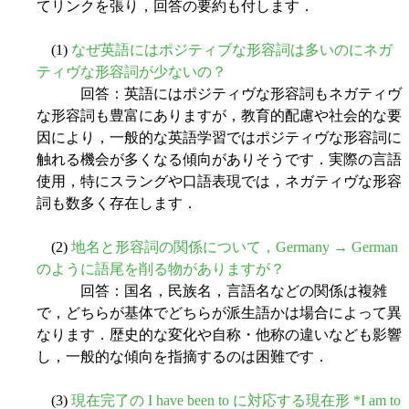
てリンクを張り，回答の要約も付します．
(1)
なぜ英語にはポジティブな形容詞は多いのにネガ
ティヴな形容詞が少ないの？
回答：英語にはポジティヴな形容詞もネガティヴ
な形容詞も豊富にありますが，教育的配慮や社会的な要
因により，一般的な英語学習ではポジティヴな形容詞に
触れる機会が多くなる傾向がありそうです．実際の言語
使用，特にスラングや口語表現では，ネガティヴな形容
詞も数多く存在します．
(2)
地名と形容詞の関係について，Germany → German
のように語尾を削る物がありますが？
回答：国名，民族名，言語名などの関係は複雑
で，どちらが基体でどちらが派生語かは場合によって異
なります．歴史的な変化や自称・他称の違いなども影響
し，一般的な傾向を指摘するのは困難です．
(3)
現在完了の I have been to に対応する現在形 *I am to