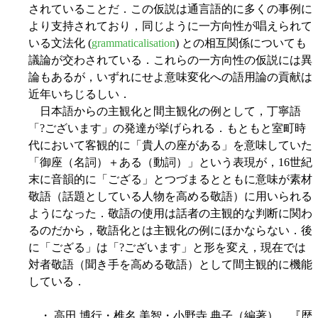
されていることだ．この仮説は通言語的に多くの事例に
より支持されており，同じように一方向性が唱えられて
いる文法化 (
grammaticalisation
) との相互関係についても
議論が交わされている．これらの一方向性の仮説には異
論もあるが，いずれにせよ意味変化への語用論の貢献は
近年いちじるしい．
日本語からの主観化と間主観化の例として，丁寧語
「?ございます」の発達が挙げられる．もともと室町時
代において客観的に「貴人の座がある」を意味していた
「御座（名詞）＋ある（動詞）」という表現が，16世紀
末に音韻的に「ござる」とつづまるとともに意味が素材
敬語（話題としている人物を高める敬語）に用いられる
ようになった．敬語の使用は話者の主観的な判断に関わ
るのだから，敬語化とは主観化の例にほかならない．後
に「ござる」は「?ございます」と形を変え，現在では
対者敬語（聞き手を高める敬語）として間主観的に機能
している．
・ 高田 博行・椎名 美智・小野寺 典子（編著） 『歴