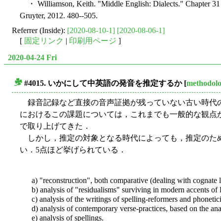
・ Williamson, Keith. "Middle English: Dialects." Chapter 31
Gruyter, 2012. 480--505.
Referrer (Inside):
[2020-08-10-1]
[2020-08-06-1]
[
固定リンク
|
印刷用ページ
]
2020-04-24 Fri
#4015. いかにして中英語の発音を推定するか
[
methodol
■
録音記録など直接の音声証拠が残っていない古い時代の
におけるこの課題については，これまでも一般的な観点から「
で取り上げてきた．
しかし，推定の対象となる時代によっても，推定のために利
い．5点ほど挙げられている．
a) "reconstruction", both comparative (dealing with cognate l
b) analysis of "residualisms" surviving in modern accents of 
c) analysis of the writings of spelling-reformers and phonet
d) analysis of contemporary verse-practices, based on the ana
e) analysis of spellings.