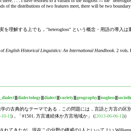
here. . . . I have resorted to a variant of the isogloss --- the "heterogl
ds of the distributions of two features meet, there will be two boundary 
現実を理解する上でも，"heterogloss" という概念・用語の導
 of
English Historical Linguistics: An International Handbook.
2 vols. 
dialect
][
dialectology
][
dialect
][
variety
][
geography
][
isogloss
][
socioli
言語学の古典的なテーマである．この問題には，言語と方言の区
-10-1]
)，「#1501. 方言連続体か方言地域か」 (
[2013-06-06-1]
)
されてきたが，現在この分野の権威の1人といってよい William