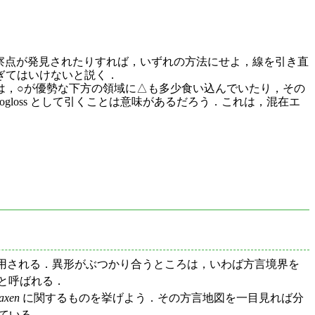
たな○の観察点が発見されたりすれば，いずれの方法にせよ，線を引き直
ぎてはいけないと説く．
，○が優勢な下方の領域に△も多少食い込んでいたり，その
gloss として引くことは意味があるだろう．これは，混在エ
ばしば利用される．異形がぶつかり合うところは，いわば方言境界を
) と呼ばれる．
axen
に関するものを挙げよう．その方言地図を一目見れば分
ている．