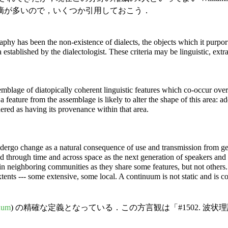
摘が多いので，いくつか引用しておこう．
phy has been the non-existence of dialects, the objects which it purports
a established by the dialectologist. These criteria may be linguistic, ext
blage of diatopically coherent linguistic features which co-occur over al
feature from the assemblage is likely to alter the shape of this area: add
ered as having its provenance within that area.
ndergo change as a natural consequence of use and transmission from gen
 through time and across space as the next generation of speakers and
n neighboring communities as they share some features, but not others.
xtents --- some extensive, some local. A continuum is not static and is c
nuum
) の精確な定義となっている．この方言観は「#1502. 波状