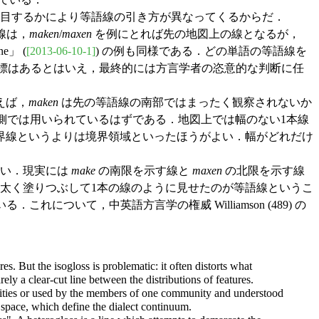
目するかにより等語線の引き方が異なってくるからだ．
線は，
maken
/
maxen
を例にとれば先の地図上の線となるが，
e」 (
[2013-06-10-1]
) の例も同様である．どの単語の等語線を
指標はあるとはいえ，最終的には方言学者の恣意的な判断に任
えば，
maken
は先の等語線の南部ではまったく観察されないか
側では用いられているはずである．地図上では幅のない1本線
界線というよりは境界領域といったほうがよい．幅がどれだけ
ない．現実には
make
の南限を示す線と
maxen
の北限を示す線
太く塗りつぶして1本の線のように見せたのが等語線というこ
．これについて，中英語方言学の権威 Williamson (489) の
s. But the isogloss is problematic: it often distorts what
ly a clear-cut line between the distributions of features.
munities or used by the members of one community and understood
s space, which define the dialect continuum.