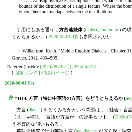
. . . . An isogloss makes assumptions about what is or is not t
bounds of the distribution of a single feature. Where the boun
where there are overlaps between the distributions.
引用にもある通り，
方言連続体
(
dialect_continuum
) の
うとらえるか」 (
[2020-08-01-1]
) も参照されたい．
・ Williamson, Keith. "Middle English: Dialects." Chapter 31
Gruyter, 2012. 480--505.
Referrer (Inside):
[2020-08-10-1]
[2020-08-07-1]
[
固定リンク
|
印刷用ページ
]
2020-08-01 Sat
#4114. 方言（特に中英語の方言）をどうとらえるか
[
me_
■
方言 (
dialect
) をどうみるかという問題は，（社会）
（cf. 「#4031. 「言語か方言か」の記事セット」 (
[2020-05
う本質的な問いもある．
英語史研究では中英語方言 (
me_dialect
) が広く深く調査