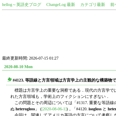
hellog～英語史ブログ
ChangeLog 最新
カテゴリ最新
前
最終更新時間: 2026-07-15 01:27
2020-08-10 Mon
#4123. 等語線と方言領域は方言学上の主観的な構築物
■
標題は方言学上の重要な洞察である．現代の方言学では，方言領域 
れた方言領域も，学術上のフィクションにすぎない．
この問題とその周辺については「#1317. 重要な等語線の
ぬ
heterogloss
」 (
[2020-08-06-1]
)，「#4120.
isogloss
と
hete
今回は，関連してアメリカ英語の方言について考察した K