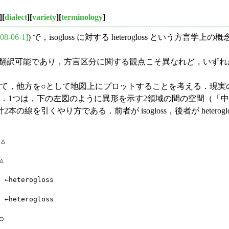
][
dialect
][
variety
][
terminology
]
08-06-1]
) で，isogloss に対する heterogloss と
 によると，両者は互いに翻訳可能であり，方言区分に関する観点こそ異な
て，他方を○として地図上にプロットすることを考える．現実
．1つは，下の左図のように異形を示す2領域の間の空間（「中
を引くやり方である．前者が isogloss，後者が heterog


　

eterogloss

eterogloss

　
