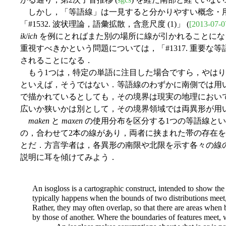
しかし，「等語線」は一見すると分かりやすい概念・用
「#1532. 波状理論，語彙拡散，含意尺度 (1)」 (
[2013-07-0
ik
/
ich
を例にとればまた別の場所に線が引かれることになる．「#1505.
重視すべきかという問題については，「#1317. 重要な等
されることになる．
もう1つは，特定の単語に注目した場合ですら，やはり
といえば，そうではない．等語線のわずかに南側では用
で描かれているとしても，その境界は現実の地理におい
広いか狭いかは別として，その境界領域では両異形が用
maken
と
maxen
の使用分布を区分する1つの等語線と
の，合わせて2本の線があり，両者に挟まれた帯の存在
とだ．方言学者は，各異形の南限や北限を示す各々の線のことを，"is
説明に耳を傾けてみよう．
An isogloss is a cartographic construct, intended to show the 
typically happens when the bounds of two distributions meet, b
Rather, they may often overlap, so that there are areas whe
by those of another. Where the boundaries of features meet, we