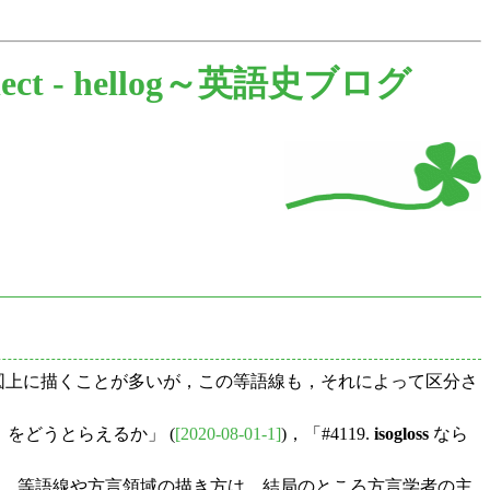
lect -
hellog～英語史ブログ
地図上に描くことが多いが，この等語線も，それによって区分さ
言）をどうとらえるか」 (
[2020-08-01-1]
)，「#4119.
isogloss
なら
．
である．等語線や方言領域の描き方は，結局のところ方言学者の主