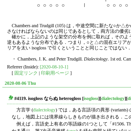
Chambers and Trudgill (105) は，中
さなければならないのは同じであるとして，両方法の優劣
確かに，上記のような架空の分布を例に取れば，そのよう
逆もあるような分布である．つまり，○と△の混在エリアが存在
リアを太い isogloss で引くということと同じことではない
・ Chambers, J. K. and Peter Trudgill.
Dialectology
. 1st ed. Ca
Referrer (Inside):
[2020-08-10-1]
[
固定リンク
|
印刷用ページ
]
2020-08-06 Thu
#4119.
isogloss
ならぬ
heterogloss
[
isogloss
][
dialectology
][
d
■
方言学 (
dialectology
) では，ある言語項の異形 (var
なし，地図上には境界線らしきものが描き出される．こ
例えば，言語史上有名の等語線の1つとして「#1506. The Rhe
かる通り，第2次子音推移 (
sgcs
) を経た南部と経ていな