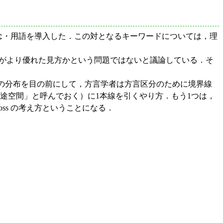
いう方言学上の概念・用語を導入した．この対となるキーワードについては，理
れど，いずれがより優れた見方かという問題ではないと議論している．そ
の分布を目の前にして，方言学者は方言区分のために境界線
途空間」と呼んでおく）に1本線を引くやり方．もう1つは，
loss の考え方ということになる．