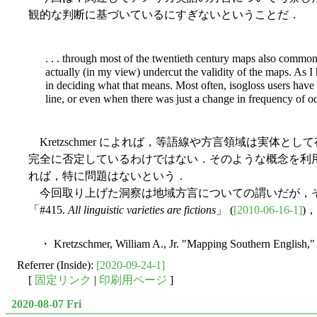
観的な判断に基づいているにすぎないということだ．
. . . through most of the twentieth century maps also common
actually (in my view) undercut the validity of the maps. As I h
in deciding what that means. Most often, isogloss users have
line, or even when there was just a change in frequency of o
Kretzschmer によれば，等語線や方言領域は実体と
完全に否定しているわけではない．そのような概念を利用している
れば，特に問題はないという．
今回取り上げた洞察は地域方言についての謂いだが，そ
「#415.
All linguistic varieties are fictions
」 (
[2010-06-16-1]
)，
・ Kretzschmer, William A., Jr. "Mapping Southern English,
Referrer (Inside):
[2020-09-24-1]
[
固定リンク
|
印刷用ページ
]
2020-08-07 Fri