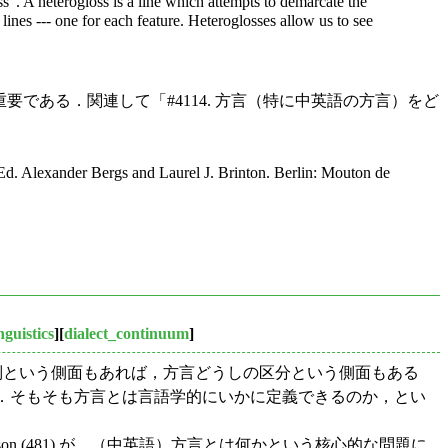
oss". A heterogloss is a line which attempts to demarcate the
lines --- one for each feature. Heteroglosses allow us to see
入は重要である．関連して「#4114. 方言（特に中英語の方言）をど
Ed. Alexander Bergs and Laurel J. Brinton. Berlin: Mouton de
nguistics
][
dialect_continuum
]
別という側面もあれば，方言どうしの区分という側面もある
）．そもそも方言とは言語学的にいかに定義できるのか，とい
son (481) が，（中英語）方言とは何かという核心的な問題に