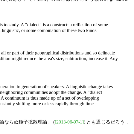
 to study. A "dialect" is a construct: a reification of some
ra-linguistic, or some combination of these two kinds.
l or part of their geographical distributions and so delineate
ition might reduce the area's size, subtraction, increase it. Any
eration to generation of speakers. A linguistic change takes
 neighboring communities adopt the change. A "dialect
 A continuum is thus made up of a set of overlapping
onstantly shifting more or less rapidly through time.
理論ならぬ種子拡散理論」 (
[2013-06-07-1]
) とも通じるだろう．