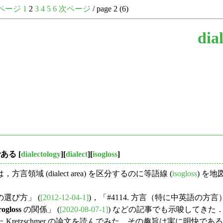
ページ
1
2
3
4
5
6
次ページ
/ page 2 (6)
dia
である
[
dialectology
][
dialect
][
isogloss
]
(dialect area) を区分するのに等語線 (
isogloss
) を
選び方」 (
[2012-12-04-1]
)，「#4114. 方言（特に中英語の方
rogloss
の関係」 (
[2020-08-07-1]
) などの記事でも示唆してきた
retzschmer の論文を読んでみた．その趣旨は実に明快