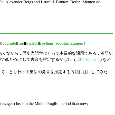
Ed. Alexander Bergs and Laurel J. Brinton. Berlin: Mouton de
][
cognate
][
me
][
dialect
][
spelling
][
sobokunagimon
]
ありながら，歴史言語学にとって本質的な課題である．英語史
#758. いかにして古音を推定するか (2)」 (
[2011-05-25-1]
) など
参照して，とりわけ中英語の発音を推定する方法に注目してみた
ut usages closer to the Middle English period than now;