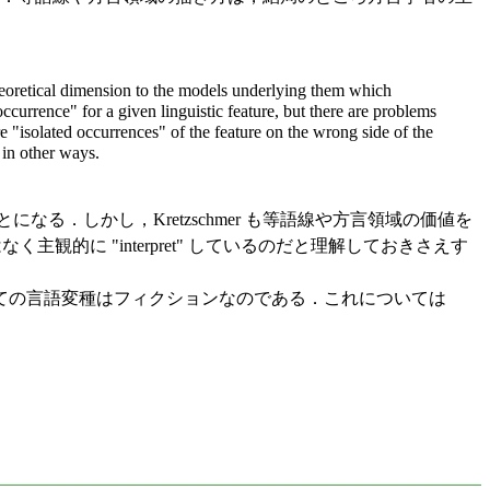
heoretical dimension to the models underlying them which
occurrence" for a given linguistic feature, but there are problems
 "isolated occurrences" of the feature on the wrong side of the
 in other ways.
なる．しかし，Kretzschmer も等語線や方言領域の価値を
観的に "interpret" しているのだと理解しておきさえす
ての言語変種はフィクションなのである．これについては