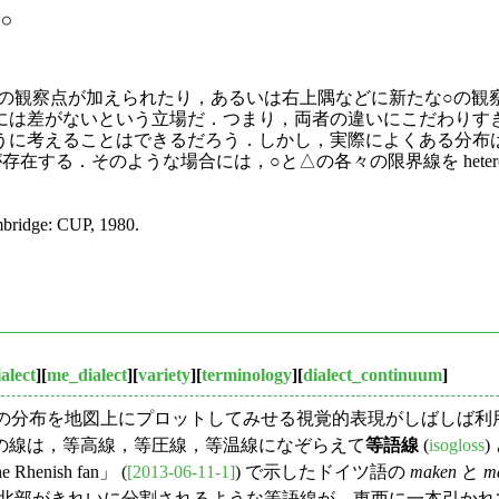
途空間に新たな○か△かの観察点が加えられたり，あるいは右上隅などに新
には差がないという立場だ．つまり，両者の違いにこだわりす
に考えることはできるだろう．しかし，実際によくある分布は
する．そのような場合には，○と△の各々の限界線を hetero
．
mbridge: CUP, 1980.
ialect
][
me_dialect
][
variety
][
terminology
][
dialect_continuum
]
iants) の分布を地図上にプロットしてみせる視覚的表現がし
の線は，等高線，等圧線，等温線になぞらえて
等語線
(
isogloss
nish fan」 (
[2013-06-11-1]
) で示したドイツ語の
maken
と
m
い北部がきれいに分割されるような等語線が，東西に一本引かれ