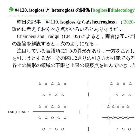
#4120.
isogloss
と
heterogloss
の関係
[
isogloss
][
dialectology
■
昨日の記事「#4119.
isogloss
ならぬ
heterogloss
」 (
[2020-
論的に考えておくべき点がいろいろとありそうだ．
Chambers and Trudgill (104--05)
の趣旨を解説すると，次のようになる．
注目している言語項に2つの異形があり，一方を△とし
を引こうとするが，その際に2通りの引き方が可能である
各々の異形の領域の下限と上限の観察点を結んでいき，計2本の線
　　　　　　　　△　△　△　△　△　　　　　| 　　　　　△　△　△　△　△
　　　　　　                                |

　　　　　　　　　△　△　△　△　　　　　　| 　　　　　　△　△　△　△
　　　　　　                                |

　　　　　　　　△　△　△　△　△　　　　　| 　　　──△─△─△─△─△──　←h
isogloss→　─────────────      |

　　　　　　　　○　○　○　○　○　　　　　| 　　　──○─○─○─○─○──　←h
　　　　　　                                |

　　　　　　　　　○　○　○　○　　　　　　| 　　　　　　○　○　○　○
　　　　　　                                |
