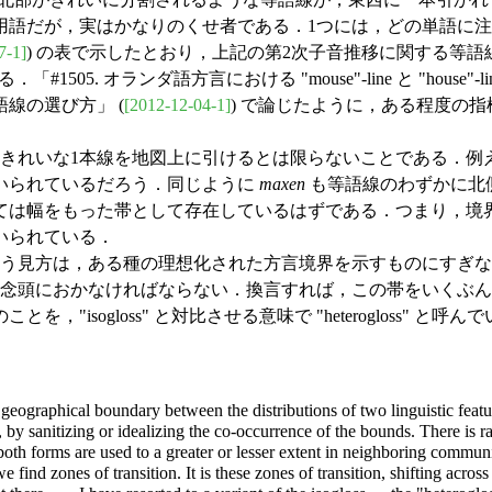
語だが，実はかなりのくせ者である．1つには，どの単語に注
7-1]
) の表で示したとおり，上記の第2次子音推移に関する等語
 オランダ語方言における "mouse"-line と "house"-lin
語線の選び方」 (
[2012-12-04-1]
) で論じたように，ある程度の
きれいな1本線を地図上に引けるとは限らないことである．例
いられているだろう．同じように
maxen
も等語線のわずかに北
ては幅をもった帯として存在しているはずである．つまり，境
いられている．
いう見方は，ある種の理想化された方言境界を示すものにすぎ
を念頭におかなければならない．換言すれば，この帯をいくぶん
ogloss" と対比させる意味で "heterogloss" と呼んでいる
geographical boundary between the distributions of two linguistic feature
y sanitizing or idealizing the co-occurrence of the bounds. There is rare
n both forms are used to a greater or lesser extent in neighboring com
 find zones of transition. It is these zones of transition, shifting acros