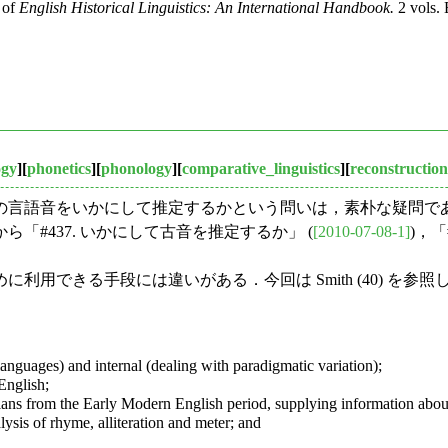
 of
English Historical Linguistics: An International Handbook.
2 vols. 
ogy
][
phonetics
][
phonology
][
comparative_linguistics
][
reconstruction
言語音をいかにして推定するかという問いは，素朴な疑問で
#437. いかにして古音を推定するか」 (
[2010-07-08-1]
)，「
用できる手段には違いがある．今回は Smith (40) を
anguages) and internal (dealing with paradigmatic variation);
English;
icians from the Early Modern English period, supplying information abo
lysis of rhyme, alliteration and meter; and