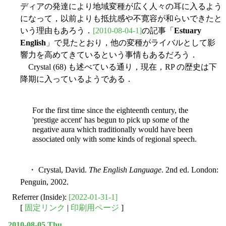
ディアの発達により地域変種が広く人々の耳に入るよう
になって，以前よりも抵抗感や不寛容が和らいできたと
いう理由もあろう．
[2010-08-04-1]
の記事「
Estuary
English
」で見たとおり，他の変種がライバルとして影
響力を高めてきているという事情もあるだろう．
Crystal (68) も述べている通り，現在，RP の歴史は下
降期に入っているようである．
For the first time since the eighteenth century, the
'prestige accent' has begun to pick up some of the
negative aura which traditionally would have been
associated only with some kinds of regional speech.
・ Crystal, David.
The English Language
. 2nd ed. London:
Penguin, 2002.
Referrer (Inside):
[2022-01-31-1]
[
固定リンク
|
印刷用ページ
]
2010-08-05 Thu