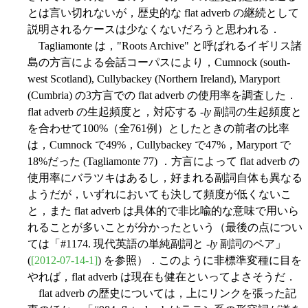
とは言い切れないが，歴史的な flat adverb の継続として
説明されるケースは少なくないだろうと思われる．
Tagliamonte は，"Roots Archive" と呼ばれるイギリス諸
島の方言による会話コーパスにより，Cumnock (south-
west Scotland), Cullybackey (Northern Ireland), Maryport
(Cumbria) の3方言での flat adverb の使用率を調査した．
flat adverb の生起頻度と，対応する -
ly
副詞の生起頻度と
を合わせて100%（全761例）としたときの前者の比率
は，Cumnock で49%，Cullybackey で47%，Maryport で
18%だった (Tagliamonte 77) ．方言によって flat adverb の
使用率にバラツキはあるし，好まれる副詞自体も異なる
ようだが，いずれにおいても決して頻度が低くないこ
と，また flat adverb は具体的で非比喩的な意味で用いら
れることが多いことが分かったという（最後の点につい
ては「#1174. 現代英語の単純副詞と -
ly
副詞のペア」
(
[2012-07-14-1]
) を参照）．このように非標準変種に目を
やれば，flat adverb は現在も健在といってよさそうだ．
flat adverb の歴史については，上にリンクを張った記