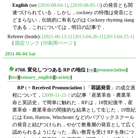
English
(see
[2010-08-04-1]
,
[2010-08-05-1]
) の発音とも関
連づけられている．しかし，cockney の特徴は発音にと
どまらない．伝統的に有名なのは Cockney rhyming slang
である．これについては，明日の記事で．
Referrer (Inside):
[2021-06-13-1]
[2013-04-26-1]
[2013-04-25-1]
[
固定リンク
|
印刷用ページ
]
2011-06-04 Sat
#768. 変化しつつある RP の地位
[
rp
][
pronunciation
]
■
[
bre
][
estuary_english
][
variety
]
RP
( =
Received Pronunciation
) 「
容認発音
」の成立過
程について，
[2009-11-21-1]
の記事「産業革命・農業革
命と英語史」で簡単に触れた．RP は，18世紀後半，産
業革命・農業革命の間接的な結果として生じた．19世紀
には Eton, Harrow, Winchester などのパブリックスクール
の発音と結びつけられ，やがて教養層の発音として広く
認められるようになった．高い教育を受け RP を身につ