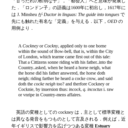
「甘ったれの軟弱な子」，「都会人」へと意味が発展し
た．「ロンドン子」の語義は1600年に初出し，1617年に
は J. Minsheu が
Ductor in linguas: The guide into tongues
で
先にも触れた有名な「定義」を与える．以下，
OED
の
用例より．
A
Cockney
or
Cockny
, applied only to one borne
within the sound of Bow-bell, that is, within the City
of London, which tearme came first out of this tale:
That a Cittizens sonne riding with his father..into the
Country..asked, when he heard a horse neigh, what
the horse did his father answered, the horse doth
neigh; riding farther he heard a cocke crow, and said
doth the
cocke neigh
too? and therfore Cockney or
Cocknie, by inuersion thus:
incock
,
q. incoctus
i. raw
or vnripe in Country-mens affaires.
英語の変種としての cockney は，主として標準変種と
は異なる発音をもつものとして言及される．例えば，近
年イギリスで影響力を広げつつある変種
Estuary