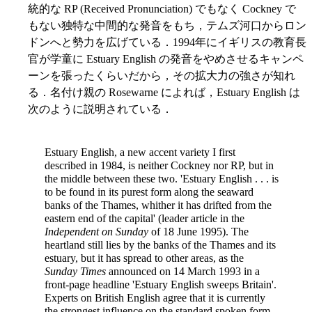
統的な RP (Received Pronunciation) でもなく Cockney で
もない独特な中間的な発音をもち，テムズ河口からロン
ドンへと勢力を広げている．1994年にイギリスの教育長
官が学童に Estuary English の発音をやめさせるキャンペ
ーンを張ったくらいだから，その拡大力の強さが知れ
る．名付け親の Rosewarne によれば，Estuary English は
次のように説明されている．
Estuary English, a new accent variety I first
described in 1984, is neither Cockney nor RP, but in
the middle between these two. 'Estuary English . . . is
to be found in its purest form along the seaward
banks of the Thames, whither it has drifted from the
eastern end of the capital' (leader article in the
Independent on Sunday
of 18 June 1995). The
heartland still lies by the banks of the Thames and its
estuary, but it has spread to other areas, as the
Sunday Times
announced on 14 March 1993 in a
front-page headline 'Estuary English sweeps Britain'.
Experts on British English agree that it is currently
the strongest influence on the standard spoken form