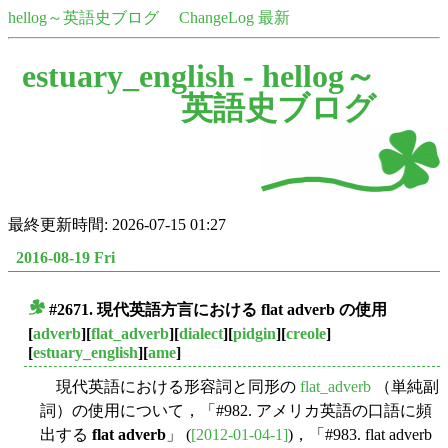
hellog～英語史ブログ
ChangeLog 最新
estuary_english -
hellog～
英語史ブログ
最終更新時間: 2026-07-15 01:27
2016-08-19 Fri
#2671. 現代英語方言における flat adverb の使用
■
[
adverb
][
flat_adverb
][
dialect
][
pidgin
][
creole
]
[
estuary_english
][
ame
]
現代英語における形容詞と同形の
flat_adverb
（単純副
詞）の使用について，「#982. アメリカ英語の口語に頻
出する
flat adverb
」 (
[2012-01-04-1]
)，「#983. flat adverb