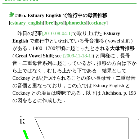
#465. Estuary English で進行中の母音推移
■
[
estuary_english
][
bre
][
gvs
][
phonetics
][
cockney
]
昨日の記事
[2010-08-04-1]
で取り上げた
Estuary
English
で進行中といわれている母音推移 ( vowel shift )
がある．1400--1700年頃に起こったとされる
大母音推移
(
Great Vowel Shift
; see
[2009-11-18-1]
) と同様に，長母
音・二重母音系列に起こっているが，推移の方向は下か
ら上ではなく，むしろ上から下である．結果として
Cockney と結びつけられることの多い長母音・二重母音
の音価と重なっており，この点では Estuary English と
Cockney との境目は曖昧である．以下は Aitchison, p. 193
の図をもとに作成した．