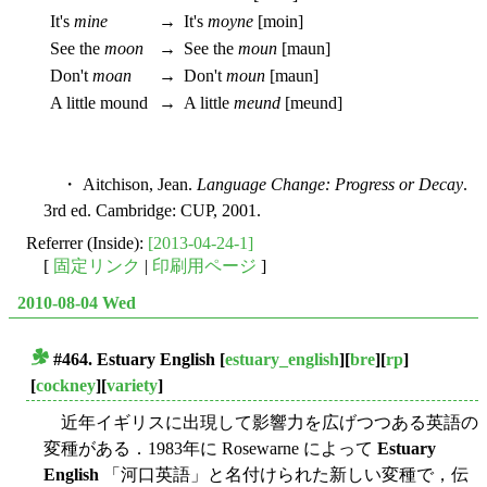
It's
mine
→
It's
moyne
[moin]
See the
moon
→
See the
moun
[maun]
Don't
moan
→
Don't
moun
[maun]
A little mound
→
A little
meund
[meund]
・ Aitchison, Jean.
Language Change: Progress or Decay
.
3rd ed. Cambridge: CUP, 2001.
Referrer (Inside):
[2013-04-24-1]
[
固定リンク
|
印刷用ページ
]
2010-08-04 Wed
#464.
Estuary English
[
estuary_english
][
bre
][
rp
]
■
[
cockney
][
variety
]
近年イギリスに出現して影響力を広げつつある英語の
変種がある．1983年に Rosewarne によって
Estuary
English
「河口英語」と名付けられた新しい変種で，伝