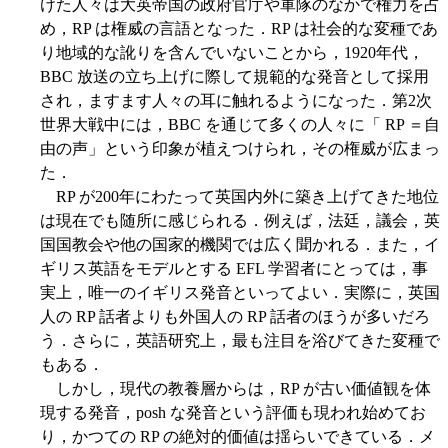
けた人々は大英帝国の政府官庁や軍隊のなかで権力を占
め，RP は権威の言語となった．RP は社会的な変種であ
り地域的な訛りを含んでいないことから，1920年代，
BBC 放送の立ち上げに際して規範的な発音として採用
され，ますます人々の耳に触れるようになった．第2次
世界大戦中には，BBC を通じて多くの人々に「 RP ＝自
由の声」という印象が植えつけられ，その権威が広まっ
た．
RP が200年にわたって英国内外に築き上げてきた地位
は現在でも随所に感じられる．例えば，法廷，議会，英
国国教会や他の国家的機関では広く聞かれる．また，イ
ギリス英語をモデルとする EFL 学習者にとっては，事
実上，唯一のイギリス発音といってよい．実際に，英国
人の RP 話者よりも外国人の RP 話者のほうが多いだろ
う．さらに，英語研究上，最も注目を浴びてきた変種で
もある．
しかし，現代の教養層からは，RP が古い価値観を体
現する発音，posh な発音という評価も現われ始めてお
り，かつての RP の絶対的価値は揺らいできている．メ