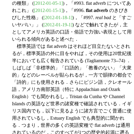
の種類」 (
[2012-01-05-1]
)，「#993. flat adverb についてあ
れこれ」 (
[2012-01-15-1]
)，「#996.
flat adverb
のきびき
びした性格」 (
[2012-01-18-1]
)，「#997.
real bad
と「すご
いヤバい」」 (
[2012-01-19-1]
) などで触れてきたが，主
としてアメリカ英語の口語・俗語で力強い表現として用
いられる傾向があると述べた．
標準英語では flat adverb はそれほど目立たないとされ
るが，標準英語の外に目をやれば，その使用は20世紀後
半においても広く報告されている (Tagliamonte 73--74) ．
しばしば「非標準的」「口語的」「教養のない」「大衆
的」などのレーベルが貼られるが，一方で韻律の都合で
「詩的」にも使用される．さらにピジン語，クレオール
語，アメリカ南部英語（特に Appalachian and Ozark
English）でも聞かれるし，Tristan da Cunha や Channel
Islands の英語など世界の諸変種で確認されている．イギ
リス国内でも，以下に見るように諸方言でごく普通に使
用されているし，Estuary English でも典型的に聞かれ
る．つまり，世界の多くの英語変種で flat adverb は通用
されているのだ．このすべてが1つの歴史的起源に遡る