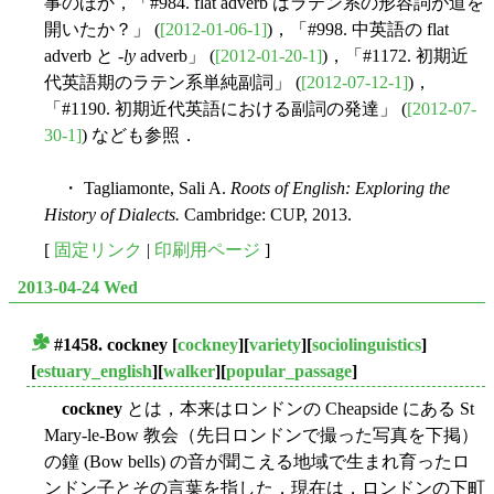
事のほか，「#984. flat adverb はラテン系の形容詞が道を
開いたか？」 (
[2012-01-06-1]
)，「#998. 中英語の flat
adverb と -
ly
adverb」 (
[2012-01-20-1]
)，「#1172. 初期近
代英語期のラテン系単純副詞」 (
[2012-07-12-1]
)，
「#1190. 初期近代英語における副詞の発達」 (
[2012-07-
30-1]
) なども参照．
・ Tagliamonte, Sali A.
Roots of English: Exploring the
History of Dialects.
Cambridge: CUP, 2013.
[
固定リンク
|
印刷用ページ
]
2013-04-24 Wed
#1458.
cockney
[
cockney
][
variety
][
sociolinguistics
]
■
[
estuary_english
][
walker
][
popular_passage
]
cockney
とは，本来はロンドンの Cheapside にある St
Mary-le-Bow 教会（先日ロンドンで撮った写真を下掲）
の鐘 (Bow bells) の音が聞こえる地域で生まれ育ったロ
ンドン子とその言葉を指した．現在は，ロンドンの下町