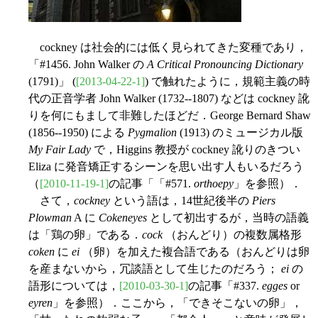
cockney は社会的には低く見られてきた変種であり，
「#1456. John Walker の
A Critical Pronouncing Dictionary
(1791)」 (
[2013-04-22-1]
) で触れたように，規範主義の時
代の正音学者 John Walker (1732--1807) などは cockney 訛
りを何にもまして非難したほどだ．George Bernard Shaw
(1856--1950) による
Pygmalion
(1913) のミュージカル版
My Fair Lady
で，Higgins 教授が cockney 訛りのきつい
Eliza に発音矯正するシーンを思い出す人もいるだろう
（
[2010-11-19-1]
の記事「「#571.
orthoepy
」を参照）．
さて，
cockney
という語は，14世紀後半の
Piers
Plowman
A に
Cokeneyes
として初出するが，当時の語義
は「鶏の卵」である．
cock
（おんどり）の複数属格形
coken
に
ei
（卵）を加えた複合語である（おんどりは卵
を産まないから，冗談語として生じたのだろう；
ei
の
語形については，
[2010-03-30-1]
の記事「#337.
egges
or
eyren
」を参照）．ここから，「できそこないの卵」，