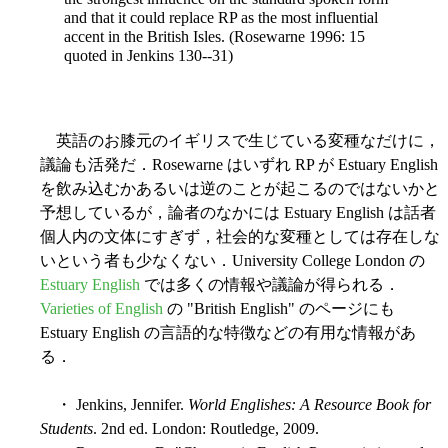
and that it could replace RP as the most influential
accent in the British Isles. (Rosewarne 1996: 15
quoted in Jenkins 130--31)
英語のお膝元のイギリスで生じている変種なだけに，
議論も活発だ．Rosewarne はいずれ RP が Estuary English
を飲み込むかあるいは逆のことが起こるのではないかと
予想しているが，論者のなかには Estuary English は話者
個人内の文体にすぎず，社会的な変種としては存在しな
いという者も少なくない．University College London の
Estuary English
では多くの情報や議論が得られる．
Varieties of English
の "British English" のページにも
Estuary English の言語的な特徴などの有用な情報があ
る．
・ Jenkins, Jennifer.
World Englishes: A Resource Book for
Students
. 2nd ed. London: Routledge, 2009.