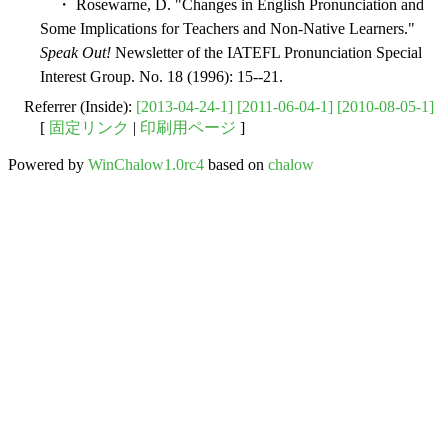
・ Rosewarne, D. "Changes in English Pronunciation and
Some Implications for Teachers and Non-Native Learners."
Speak Out!
Newsletter of the IATEFL Pronunciation Special
Interest Group. No. 18 (1996): 15--21.
Referrer (Inside):
[2013-04-24-1]
[2011-06-04-1]
[2010-08-05-1]
[
固定リンク
|
印刷用ページ
]
Powered by
WinChalow1.0rc4
based on
chalow